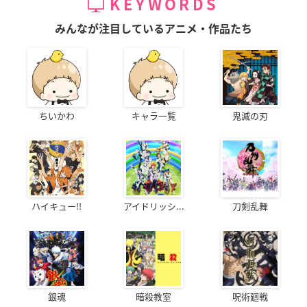
KEYWORDS
みんなが注目しているアニメ・作品たち
ちいかわ
キャラ一覧
鬼滅の刃
ハイキュー!!
アイドリッシ...
刀剣乱舞
銀魂
暗殺教室
呪術廻戦