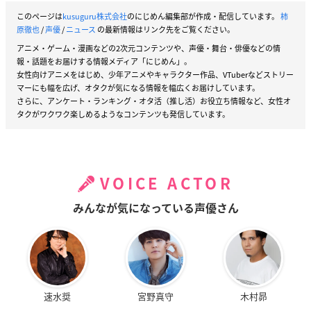
このページは
kusuguru株式会社
のにじめん編集部が作成・配信しています。
柿
原徹也
/
声優
/
ニュース
の最新情報はリンク先をご覧ください。
アニメ・ゲーム・漫画などの2次元コンテンツや、声優・舞台・俳優などの情
報・話題をお届けする情報メディア「にじめん」。
女性向けアニメをはじめ、少年アニメやキャラクター作品、VTuberなどストリー
マーにも幅を広げ、オタクが気になる情報を幅広くお届けしています。
さらに、アンケート・ランキング・オタ活（推し活）お役立ち情報など、女性オ
タクがワクワク楽しめるようなコンテンツも発信しています。
VOICE ACTOR
みんなが気になっている声優さん
速水奨
宮野真守
木村昴