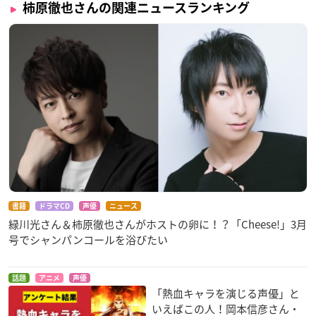
柿原徹也さんの関連ニュースランキング
書籍
ドラマCD
声優
ニュース
緑川光さん＆柿原徹也さんがホストの卵に！？「Cheese!」3月
号でシャンパンコールを浴びたい
話題
アニメ
声優
「熱血キャラを演じる声優」と
いえばこの人！岡本信彦さん・