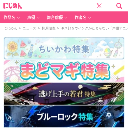
に
じ
め
ん
作品名
声優
舞台俳優
作者名
にじめん
>
ニュース
>
柿原徹也
> キス顔＆ウインクがたまらない「声優アニ