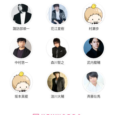
諏訪部順一
花江夏樹
村瀬歩
中村悠一
森川智之
武内駿輔
坂本真綾
浪川大輔
斉藤壮馬