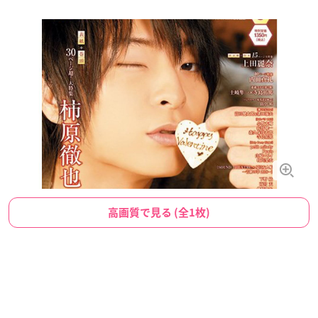
高画質で見る (全1枚)