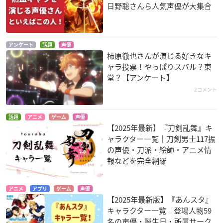
日野聡さんら人気声優が大集合
アンケート
話題
声優
柿原徹也さんが演じる好きなキ
ャラ投票！やっぱりスバル？東
堂？【アンケート】
2コメント
話題
アニメ
ゲーム
声優
【2025年最新】『刀剣乱舞』キ
ャラクター一覧｜刀剣男士117振
の声優・刀派・絵師・アニメ情
報などを完全網羅
アニメ
アプリ
ゲーム
声優
【2025年最新版】『あんスタ』
キャラクター一覧｜登場人物59
名の声優・誕生日・所属サーク