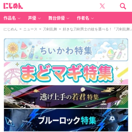
に
じ
め
ん
作品名
声優
舞台俳優
作者名
にじめん
>
ニュース
>
刀剣乱舞
> 好きな刀剣男士の紋を選べる！『刀剣乱舞