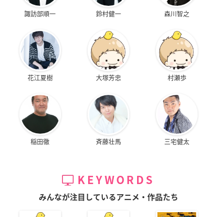
諏訪部順一
鈴村健一
森川智之
花江夏樹
大塚芳忠
村瀬歩
稲田徹
斉藤壮馬
三宅健太
KEYWORDS
みんなが注目しているアニメ・作品たち