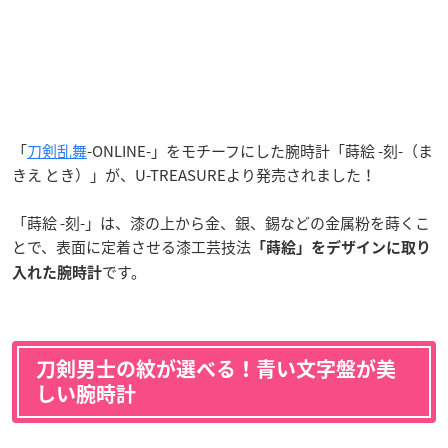
「
刀剣乱舞
-ONLINE-」をモチーフにした腕時計「蒔絵 -刻-（ま
きえ とき）」が、U-TREASUREより発売されました！
「蒔絵 -刻-」は、漆の上から金、銀、錫などの金属粉を蒔くこ
とで、表面に定着させる漆工芸技法
「蒔絵」をデザインに取り
です。
入れた腕時計
刀剣男士の紋が選べる！青い文字盤が美
しい腕時計