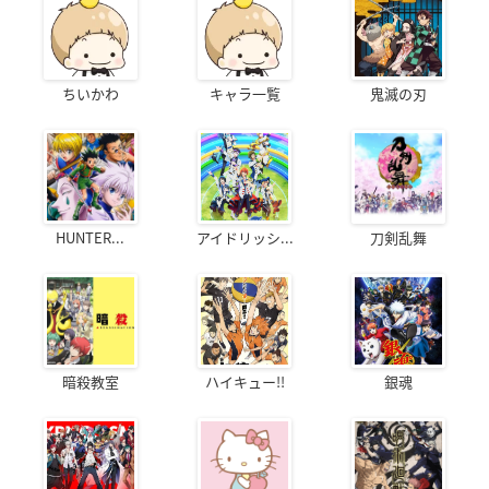
ちいかわ
キャラ一覧
鬼滅の刃
HUNTER...
アイドリッシ...
刀剣乱舞
暗殺教室
ハイキュー!!
銀魂