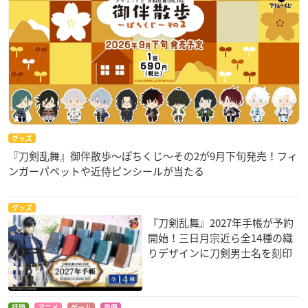
グッズ
『刀剣乱舞』御伴散歩～ぽちくじ～その2が9月下旬発売！フィ
ンガーパペットや近侍ピンシールが当たる
グッズ
『刀剣乱舞』2027年手帳が予約
開始！三日月宗近ら全14種の織
りデザインに刀剣男士名を刻印
話題
アニメ
ゲーム
声優