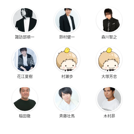
諏訪部順一
鈴村健一
森川智之
花江夏樹
村瀬歩
大塚芳忠
稲田徹
斉藤壮馬
木村昴