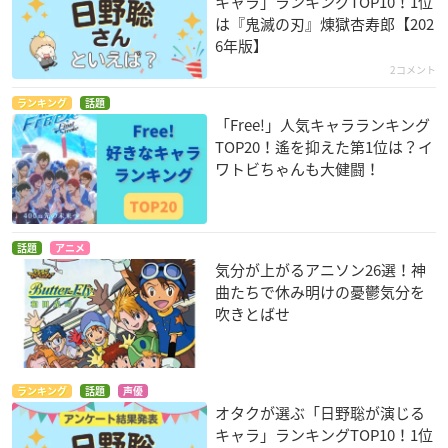
キャラ」ランキングTOP10！1位
は『鬼滅の刃』煉󠄁獄杏寿郎【202
6年版】
2コメント
ランキング
話題
「Free!」人気キャラランキング
TOP20！遙を抑えた第1位は？イ
ワトビちゃんも大健闘！
話題
アニメ
気分が上がるアニソン26選！神
曲たちで休み明けの憂鬱気分を
吹きとばせ
ランキング
話題
声優
オタクが選ぶ「日野聡が演じる
キャラ」ランキングTOP10！1位