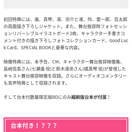
初回特典には、遙、真琴、凛、宗介と渚、怜、愛一郎、百太郎
の両面描き下ろしジャケット。また、舞台挨拶時フォトセッシ
ョンリバーシブルイラストボード2枚、キャラクター手書きコ
メント付きの描き下ろしフォトコレクションカード、Good Luc
k Card、SPECIAL BOOKと豪華な内容。
映像特典には、本予告、CM、キャラクター舞台挨拶映像集、
島﨑信長さん(七瀬遙 役)と鈴木達央さん(橘真琴 役)が登壇した
キャスト舞台挨拶映像を収録。さらにオーディオコメンタリー
も音声特典として収録されます。
そして台本付数量限定版BDにのみ
！
縮刷版台本が付属
台本付き！？？？