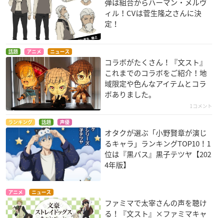
弾は組合からハーマン・メルヴ
ィル！CVは菅生隆之さんに決
定！
話題
アニメ
ニュース
コラボがたくさん！『文スト』
これまでのコラボをご紹介！地
域限定や色んなアイテムとコラ
ボありました。
1コメント
ランキング
話題
声優
オタクが選ぶ「小野賢章が演じ
るキャラ」ランキングTOP10！1
位は『黒バス』黒子テツヤ【202
4年版】
アニメ
ニュース
ファミマで太宰さんの声を聴け
る！『文スト』×ファミマキャ