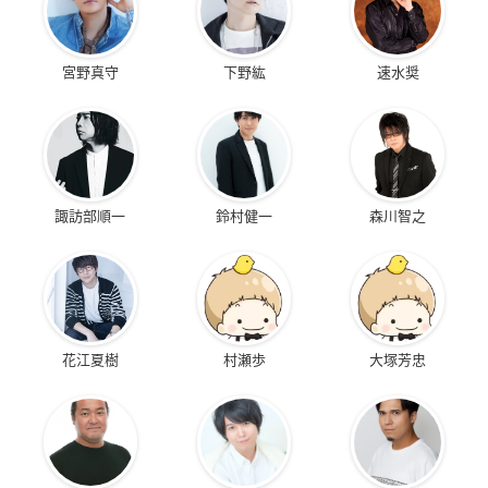
宮野真守
下野紘
速水奨
諏訪部順一
鈴村健一
森川智之
花江夏樹
村瀬歩
大塚芳忠