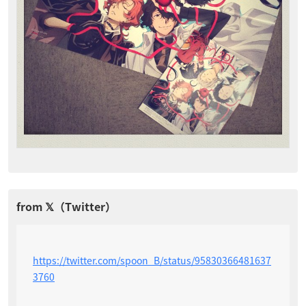
https://twitter.com/spoon_B/status/95830366481637
3760