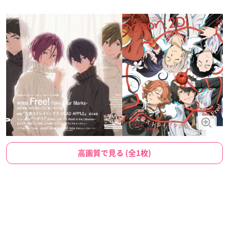
高画質で見る (全1枚)