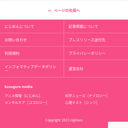
ページの先頭へ
にじめんについて
記事掲載について
お問い合わせ
プレスリリース送付先
利用規約
プライバシーポリシー
インフォマティブデータポリシ
運営会社
ー
kusuguru
media
アニメ情報［にじめん］
科学ニュース［ナゾロジー］
メンタルケア［ココロジー］
心理テスト［シンリ］
Copyright 2013 nijimen.