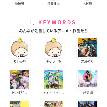
稲田徹
斉藤壮馬
木村昴
KEYWORDS
みんなが注目しているアニメ・作品たち
ちいかわ
キャラ一覧
鬼滅の刃
HUNTER...
アイドリッシ...
刀剣乱舞