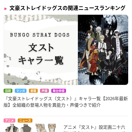
文豪ストレイドッグスの関連ニュースランキング
話題
マンガ
書籍
声優
舞台俳優
『文豪ストレイドッグス（文スト）』キャラ一覧【2026年最新
版】全組織の登場人物を異能力・声優つきで紹介
アニメ
ニュース
アニメ『文スト』設定画二十六