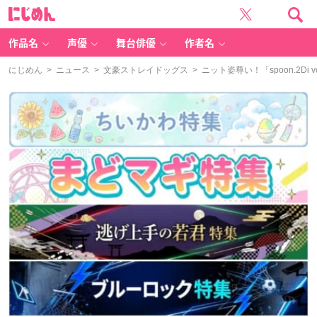
に
じ
め
ん
作品名
声優
舞台俳優
作者名
にじめん
>
ニュース
>
文豪ストレイドッグス
> ニット姿尊い！「spoon.2Di