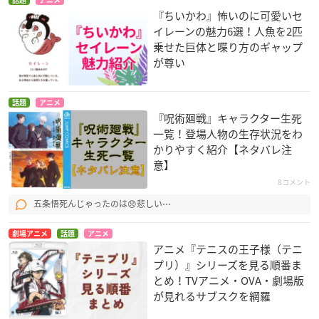
『ちいかわ』怖いのに可愛いセ
イレーンの魅力6選！人魚を2匹
乗せた巨体と喋り方のギャップ
が尊い
話題
アニメ
『呪術廻戦』キャラクター生死
一覧！登場人物の生存状況をわ
かりやすく紹介【ネタバレ注
意】
8コメント
五条悟死んじゃったのは😞悲しい⋯
劇場アニメ
話題
アニメ
アニメ『テニスの王子様（テニ
プリ）』シリーズを見る順番ま
とめ！TVアニメ・OVA・劇場版
が見れるサブスクを網羅