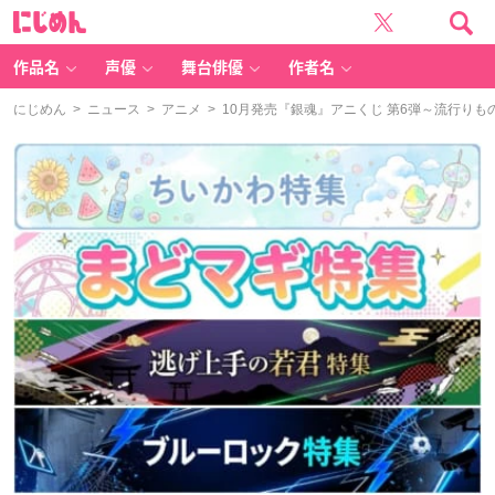
に
じ
め
ん
作品名
声優
舞台俳優
作者名
にじめん
>
ニュース
>
アニメ
> 10月発売『銀魂』アニくじ 第6弾～流行り