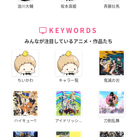
浪川大輔
坂本真綾
斉藤壮馬
KEYWORDS
みんなが注目しているアニメ・作品たち
ちいかわ
キャラ一覧
鬼滅の刃
ハイキュー!!
アイドリッシ...
刀剣乱舞