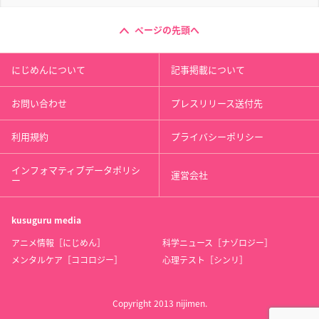
ページの先頭へ
にじめんについて
記事掲載について
お問い合わせ
プレスリリース送付先
利用規約
プライバシーポリシー
インフォマティブデータポリシ
運営会社
ー
kusuguru
media
アニメ情報［にじめん］
科学ニュース［ナゾロジー］
メンタルケア［ココロジー］
心理テスト［シンリ］
Copyright 2013 nijimen.