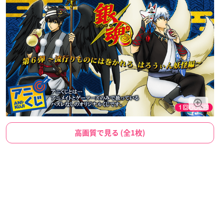
高画質で見る (全1枚)