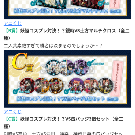
アニくじ
【B賞】
妖怪コスプレ対決！？銀時VS土方マルチクロス（全二
種）
二人共素敵すぎて勝者は決まるのでしょうか…？
アニくじ
【C賞】
妖怪コスプレ対決！？VS缶バッジ3個セット（全三
種）
銀時VS高杉、土方VS沖田、神楽＋神威兄弟の缶バッジセッ