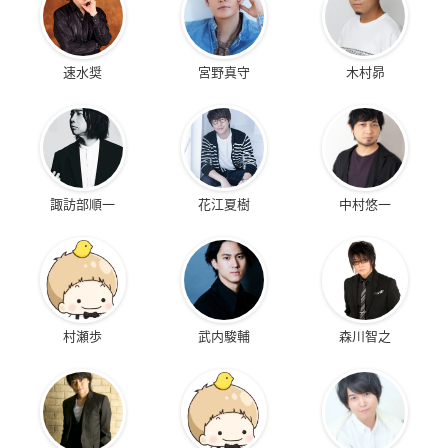
速水奨
宮野真守
木村昴
諏訪部順一
花江夏樹
中村悠一
村瀬歩
武内駿輔
森川智之