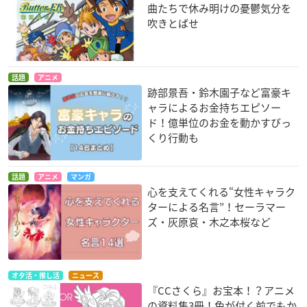
曲たちで休み明けの憂鬱気分を
吹きとばせ
話題
アニメ
跡部景吾・鈴木園子など富豪キ
ャラによるお金持ちエピソー
ド！億単位のお金を動かすびっ
くり行動も
話題
アニメ
マンガ
心を支えてくれる“女性キャラク
ターによる名言”！セーラマー
ズ・灰原哀・木之本桜など
オタ活・推し活
ニュース
『CCさくら』お宝本！？アニメ
の資料集3冊！色が付く前でもか