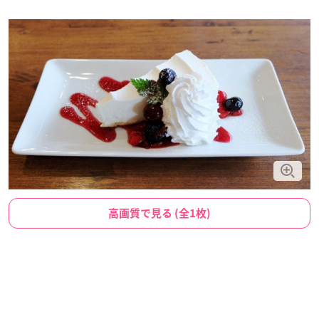
高画質で見る (全1枚)