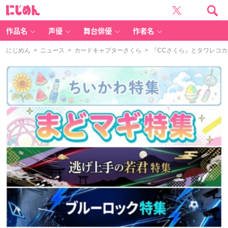
に
じ
め
ん
作品名
声優
舞台俳優
作者名
にじめん
>
ニュース
>
カードキャプターさくら
> 『CCさくら』とタワレコ