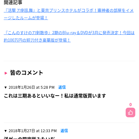
関連記事
『活撃 刀剣乱舞』と東京プリンスホテルがコラボ！審神者の部屋をイメ
ージしたルームが登場！
『こんのすけの刀剣散歩』2期のBlu-ray＆DVDが3月に発売決定！今回は
約100万円の短刀付き豪華版が登場！
皆のコメント
2018年1月26日 at 5:28 PM
返信
これは三期あるといいなー！私は通常版買います
0
2018年1月27日 at 12:33 PM
返信