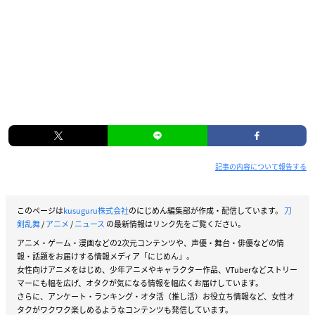
記事の内容について報告する
このページは
kusuguru株式会社
のにじめん編集部が作成・配信しています。
刀
剣乱舞
/
アニメ
/
ニュース
の最新情報はリンク先をご覧ください。
アニメ・ゲーム・漫画などの2次元コンテンツや、声優・舞台・俳優などの情
報・話題をお届けする情報メディア「にじめん」。
女性向けアニメをはじめ、少年アニメやキャラクター作品、VTuberなどストリー
マーにも幅を広げ、オタクが気になる情報を幅広くお届けしています。
さらに、アンケート・ランキング・オタ活（推し活）お役立ち情報など、女性オ
タクがワクワク楽しめるようなコンテンツも発信しています。