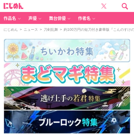
に
じ
め
ん
作品名
声優
舞台俳優
作者名
にじめん
>
ニュース
>
刀剣乱舞
> 約100万円の短刀付き豪華版『こんのすけの刀