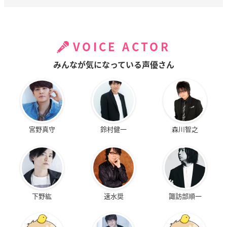
VOICE ACTOR
みんなが気になっている声優さん
宮野真守
鈴村健一
森川智之
下野紘
速水奨
諏訪部順一