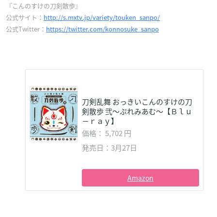
『こんのすけの刀剣散歩』
公式サイト：
http://s.mxtv.jp/variety/touken_sanpo/
公式Twitter：
https://twitter.com/konnosuke_sanpo
刀剣乱舞 おっきいこんのすけの刀
剣散歩 弐～ぷれみあむ～【Ｂｌｕ
－ｒａｙ】
価格： 5,702 円
発売日：3月27日
Amazon