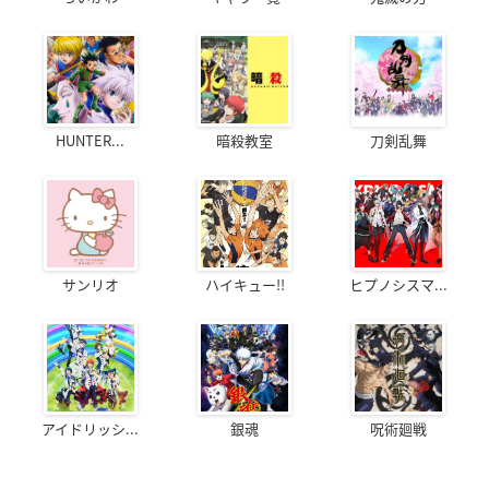
HUNTER...
暗殺教室
刀剣乱舞
サンリオ
ハイキュー!!
ヒプノシスマ...
アイドリッシ...
銀魂
呪術廻戦