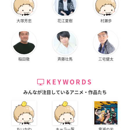
大塚芳忠
花江夏樹
村瀬歩
稲田徹
斉藤壮馬
三宅健太
KEYWORDS
みんなが注目しているアニメ・作品たち
ちいかわ
キャラ一覧
鬼滅の刃