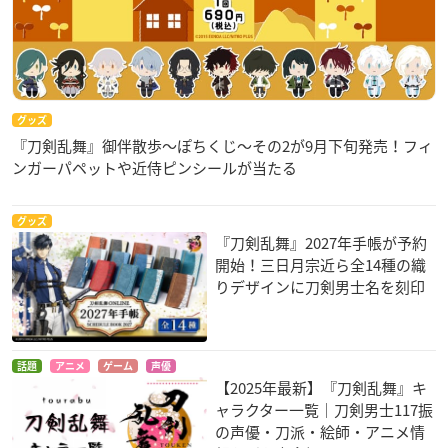
グッズ
『刀剣乱舞』御伴散歩～ぽちくじ～その2が9月下旬発売！フィ
ンガーパペットや近侍ピンシールが当たる
グッズ
『刀剣乱舞』2027年手帳が予約
開始！三日月宗近ら全14種の織
りデザインに刀剣男士名を刻印
話題
アニメ
ゲーム
声優
【2025年最新】『刀剣乱舞』キ
ャラクター一覧｜刀剣男士117振
の声優・刀派・絵師・アニメ情