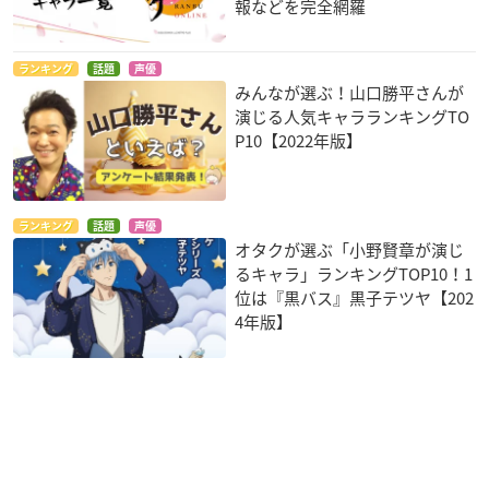
報などを完全網羅
ランキング
話題
声優
みんなが選ぶ！山口勝平さんが
演じる人気キャラランキングTO
P10【2022年版】
ランキング
話題
声優
オタクが選ぶ「小野賢章が演じ
るキャラ」ランキングTOP10！1
位は『黒バス』黒子テツヤ【202
4年版】