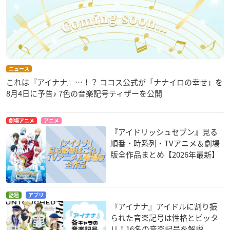
ニュース
これは『アイナナ』…！？ ココス公式が「ナナイロの幸せ」を
8月4日に予告♪ 7色の音楽記号ティザーを公開
劇場アニメ
アニメ
『アイドリッシュセブン』見る
順番・時系列・TVアニメ＆劇場
版全作品まとめ【2026年最新】
話題
アプリ
『アイナナ』アイドルに割り振
られた音楽記号は性格とピッタ
リ！16名の音楽記号を解説