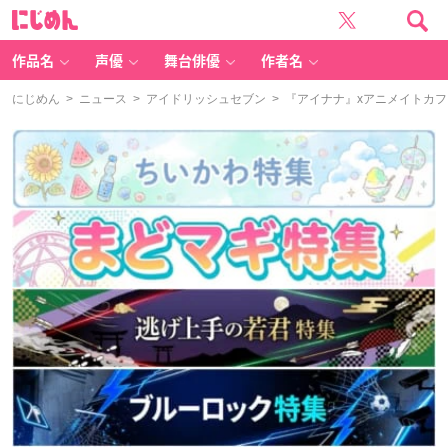
に
じ
め
ん
作品名
声優
舞台俳優
作者名
にじめん
>
ニュース
>
アイドリッシュセブン
> 『アイナナ』xアニメイトカ