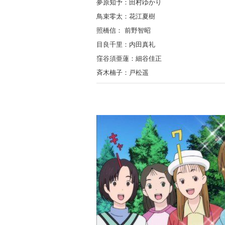
夢原知予：田村ゆかり
鳥束零太：花江夏樹
照橋信： 前野智昭
目良千里：内田真礼
窪谷須亜蓮：細谷佳正
斉木楠子：戸松遥