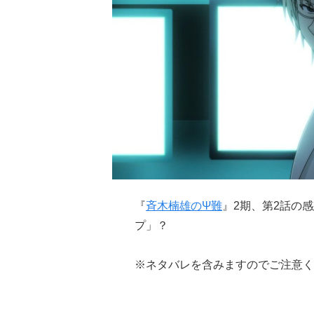
『
斉木楠雄のΨ難
』2期、第2話の
プ」？
※ネタバレを含みますのでご注意く