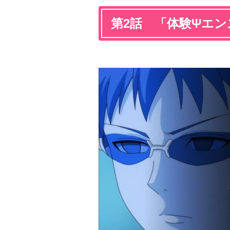
第2話 「体験Ψエ