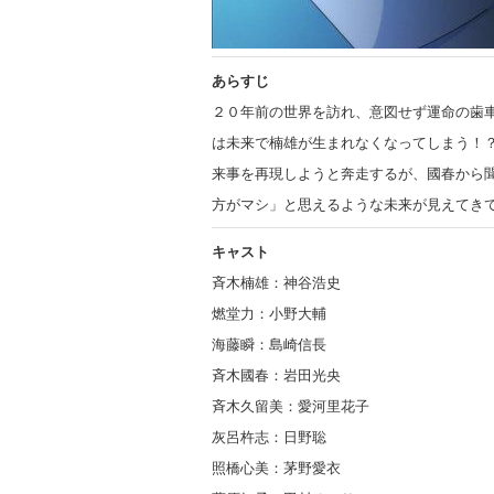
あらすじ
２０年前の世界を訪れ、意図せず運命の歯
は未来で楠雄が生まれなくなってしまう！
来事を再現しようと奔走するが、國春から
方がマシ」と思えるような未来が見えてき
キャスト
斉木楠雄：神谷浩史
燃堂力：小野大輔
海藤瞬：島崎信長
斉木國春：岩田光央
斉木久留美：愛河里花子
灰呂杵志：日野聡
照橋心美：茅野愛衣