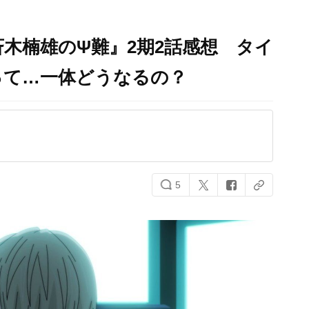
斉木楠雄のΨ難』2期2話感想 タイ
って…一体どうなるの？
5