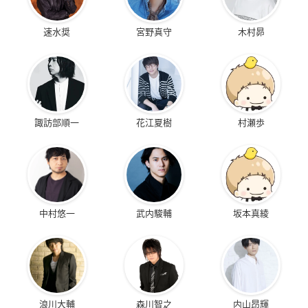
速水奨
宮野真守
木村昴
諏訪部順一
花江夏樹
村瀬歩
中村悠一
武内駿輔
坂本真綾
浪川大輔
森川智之
内山昂輝