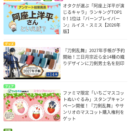
オタクが選ぶ「阿座上洋平が演
じるキャラ」ランキングTOP1
0！1位は『バーンブレイバー
ン』ルイス・スミス【2026年
版】
グッズ
『刀剣乱舞』2027年手帳が予約
開始！三日月宗近ら全14種の織
りデザインに刀剣男士名を刻印
フェア
ファミマ限定「いちごマスコッ
トぬいぐるみ」スタンプキャン
ペーン開催！『刀剣乱舞』やサ
ンリオのマスコット購入権利を
ゲット
話題