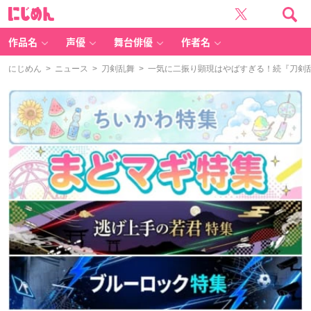
に
じ
め
ん
作品名
声優
舞台俳優
作者名
にじめん
>
ニュース
>
刀剣乱舞
> 一気に二振り顕現はやばすぎる！続『刀剣乱