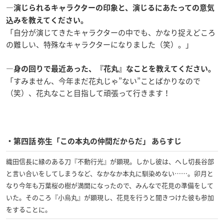
―演じられるキャラクターの印象と、演じるにあたっての意気
込みを教えてください。
「自分が演じてきたキャラクターの中でも、かなり捉えどころ
の難しい、特殊なキャラクターになりました（笑）。」
―身の回りで最近あった、『花丸』なことを教えてください。
「すみません、今年まだ花丸じゃ”ない”ことばかりなので
（笑）、花丸なこと目指して頑張って行きます！
・第四話 弥生「この本丸の仲間だからだ」 あらすじ
織田信長に縁のある刀『不動行光』が顕現。しかし彼は、へし切長谷部
と言い合いをしてしまうなど、なかなか本丸に馴染めない……。卯月と
なり今年も万葉桜の樹が満開になったので、みんなで花見の準備をして
いた。そのころ『小烏丸』が顕現し、花見を行うと聞きつけた彼も参加
をすることに。