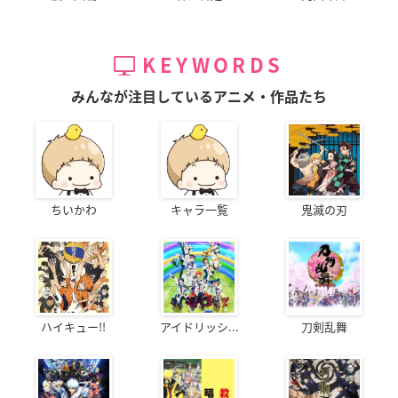
KEYWORDS
みんなが注目しているアニメ・作品たち
ちいかわ
キャラ一覧
鬼滅の刃
ハイキュー!!
アイドリッシ...
刀剣乱舞