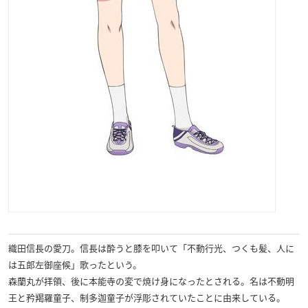
織田信長の愛刀。信長は酔うと膝を叩いて「不動行光、つくも髪、人に
は五郎左御座候」歌ったという。
森蘭丸が拝領、後に本能寺の変で焼け身になったとされる。名は不動明
王と矜羯羅童子、制多迦童子が浮彫されていたことに由来している。