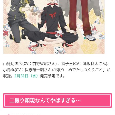
山姥切国広(CV：前野智昭さん) 、獅子王(CV：逢坂良太さん)、
小烏丸(CV：保志総一朗さん)が歌う「めでたしつくりごと」が
収録。
1月31日（水）
発売予定です。
二振り顕現なんてやばすぎる…