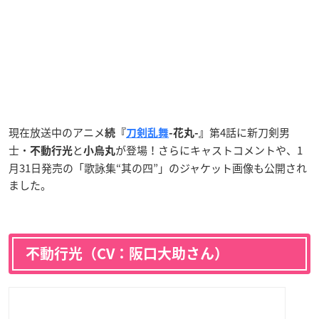
現在放送中のアニメ
第4話に新刀剣男
続『
刀剣乱舞
-花丸-』
士・
と
が登場！さらにキャストコメントや、1
不動行光
小烏丸
月31日発売の「歌詠集“其の四”」のジャケット画像も公開され
ました。
不動行光（CV：阪口大助さん）