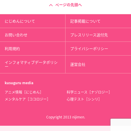
ページの先頭へ
にじめんについて
記事掲載について
お問い合わせ
プレスリリース送付先
利用規約
プライバシーポリシー
インフォマティブデータポリシ
運営会社
ー
kusuguru
media
アニメ情報［にじめん］
科学ニュース［ナゾロジー］
メンタルケア［ココロジー］
心理テスト［シンリ］
Copyright 2013 nijimen.