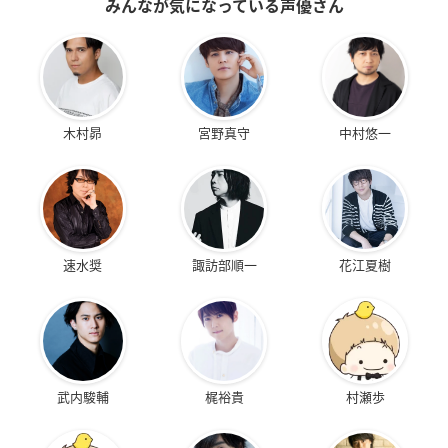
みんなが気になっている声優さん
木村昴
宮野真守
中村悠一
速水奨
諏訪部順一
花江夏樹
武内駿輔
梶裕貴
村瀬歩