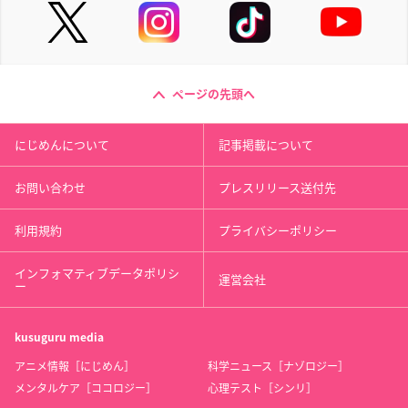
ページの先頭へ
にじめんについて
記事掲載について
お問い合わせ
プレスリリース送付先
利用規約
プライバシーポリシー
インフォマティブデータポリシ
運営会社
ー
kusuguru
media
アニメ情報［にじめん］
科学ニュース［ナゾロジー］
メンタルケア［ココロジー］
心理テスト［シンリ］