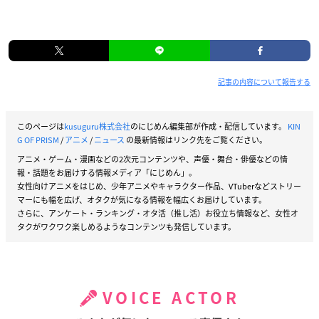
記事の内容について報告する
このページは
kusuguru株式会社
のにじめん編集部が作成・配信しています。
KIN
G OF PRISM
/
アニメ
/
ニュース
の最新情報はリンク先をご覧ください。
アニメ・ゲーム・漫画などの2次元コンテンツや、声優・舞台・俳優などの情
報・話題をお届けする情報メディア「にじめん」。
女性向けアニメをはじめ、少年アニメやキャラクター作品、VTuberなどストリー
マーにも幅を広げ、オタクが気になる情報を幅広くお届けしています。
さらに、アンケート・ランキング・オタ活（推し活）お役立ち情報など、女性オ
タクがワクワク楽しめるようなコンテンツも発信しています。
VOICE ACTOR