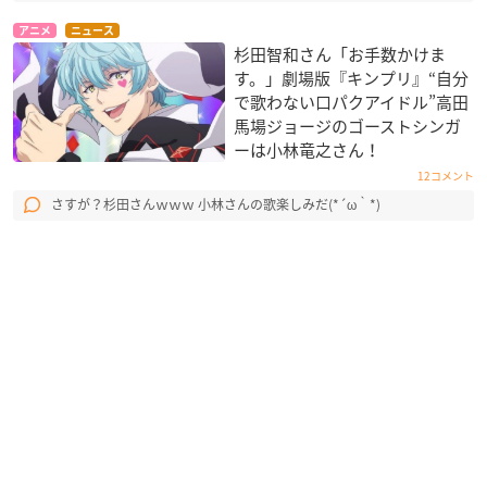
アニメ
ニュース
杉田智和さん「お手数かけま
す。」劇場版『キンプリ』“自分
で歌わない口パクアイドル”高田
馬場ジョージのゴーストシンガ
ーは小林竜之さん！
12コメント
さすが？杉田さんｗｗｗ 小林さんの歌楽しみだ(*´ω｀*)