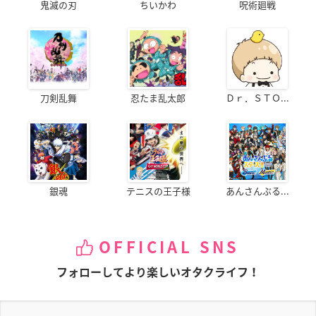
鬼滅の刃
ちいかわ
呪術廻戦
刀剣乱舞
忍たま乱太郎
Ｄｒ．ＳＴＯ...
銀魂
テニスの王子様
あんさんぶる...
OFFICIAL SNS
フォローしてより楽しいオタクライフ！