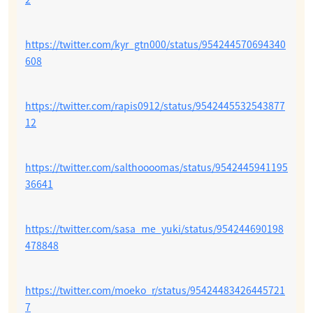
https://twitter.com/kyr_gtn000/status/954244570694340
608
https://twitter.com/rapis0912/status/9542445532543877
12
https://twitter.com/salthoooomas/status/9542445941195
36641
https://twitter.com/sasa_me_yuki/status/954244690198
478848
https://twitter.com/moeko_r/status/95424483426445721
7