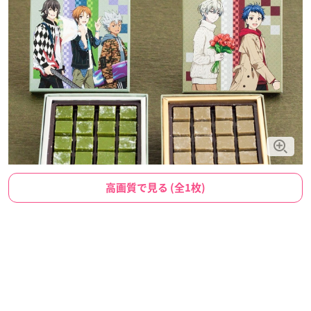
高画質で見る (全1枚)