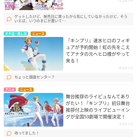
5コメント
ゲットしたけど、発売日に買ったから気にしていなかったけど、そう
いえば、いつのまにか置いて…
オタ活・推し活
ニュース
『キンプリ』速水ヒロのフィギ
ュアが予約開始！虹の先をこえ
てアナタの元へヒロ様がやって
来る！
8コメント
ちょっと顔面センター？
アニメ
ニュース
舞台挨拶のライビュなんてあり
がたい！『キンプリ』初日舞台
挨拶付上映のライブビューイン
グが全国53劇場で開催決定！
3コメント
待ってました！