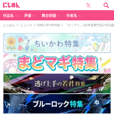
に
じ
め
ん
作品名
声優
舞台俳優
作者名
にじめん
>
ニュース
>
KING OF PRISM
> 『キンプリ』x日本茶専門店の宇治