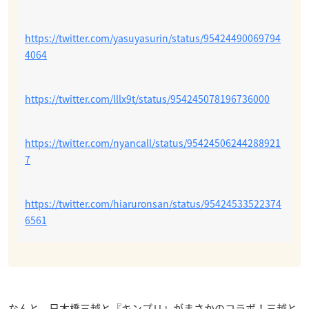
https://twitter.com/yasuyasurin/status/95424490069794
4064
https://twitter.com/lllx9t/status/954245078196736000
https://twitter.com/nyancall/status/95424506244288921
7
https://twitter.com/hiaruronsan/status/95424533522374
6561
なんと、日本橋三越と『キンプリ』がまさかのコラボ！三越と