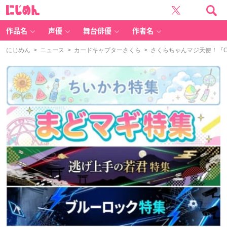
に
じ
め
ん
作品名
声優
舞台俳優
作者名
にじめん
>
ニュース
>
カードキャプターさくら
> さくらちゃんマジ天使！『