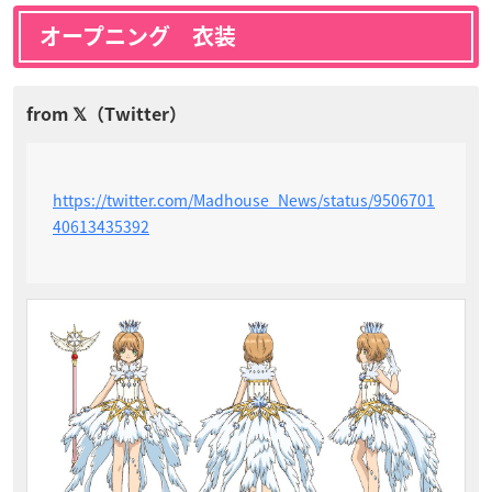
オープニング 衣装
https://twitter.com/Madhouse_News/status/9506701
40613435392