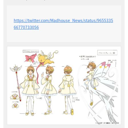
https://twitter.com/Madhouse_News/status/9655335
66770733056