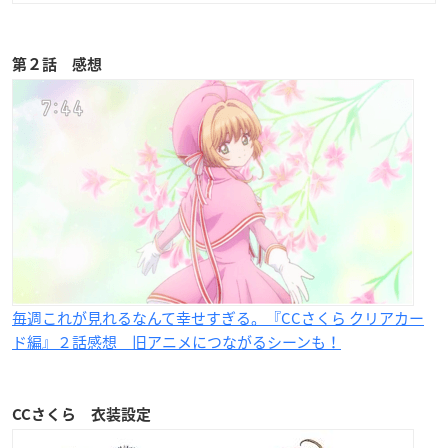
第２話 感想
毎週これが見れるなんて幸せすぎる。『CCさくら クリアカー
ド編』２話感想 旧アニメにつながるシーンも！
CCさくら 衣装設定