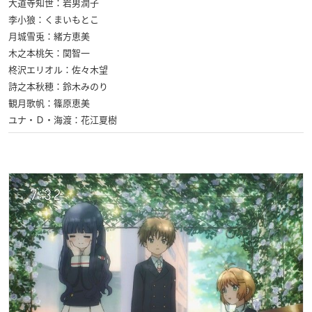
大道寺知世：岩男潤子
李小狼：くまいもとこ
月城雪兎：緒方恵美
木之本桃矢：関智一
柊沢エリオル：佐々木望
詩之本秋穂：鈴木みのり
観月歌帆：篠原恵美
ユナ・Ｄ・海渡：花江夏樹