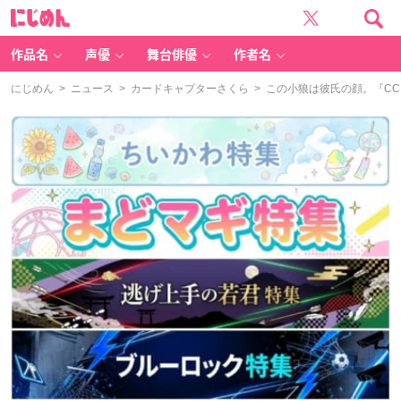
に
じ
め
ん
作品名
声優
舞台俳優
作者名
にじめん
>
ニュース
>
カードキャプターさくら
> この小狼は彼氏の顔。『C