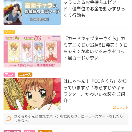
ャラによるお金持ちエピソー
ド！億単位のお金を動かすびっ
くり行動も
グッズ
『カードキャプターさくら』カ
ミアニくじが12月5日発売！ケロ
ちゃんでかぬいぐるみやタロッ
ト風カードが尊い
アニメ
ニュース
はにゃ〜ん！『CCさくら』を知
っていますか？あらすじやキャ
ラクター、かわいい衣装をご紹
介！
20コメント
さくらちゃんに憧れてバトンを始めたり、ローラースケートをしたり
したなぁ。