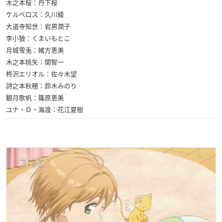
木之本桜：丹下桜
ケルベロス：久川綾
大道寺知世：岩男潤子
李小狼：くまいもとこ
月城雪兎：緒方恵美
木之本桃矢：関智一
柊沢エリオル：佐々木望
詩之本秋穂：鈴木みのり
観月歌帆：篠原恵美
ユナ・Ｄ・海渡：花江夏樹