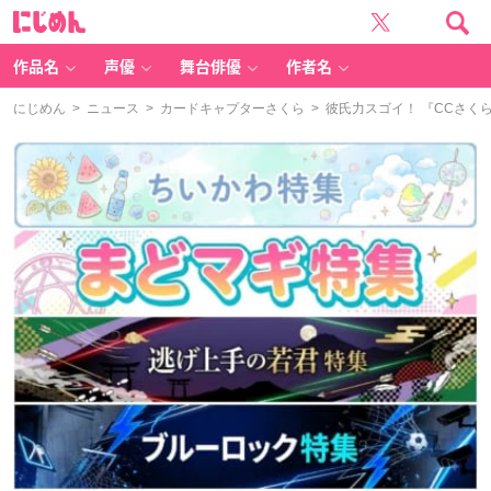
に
じ
め
ん
作品名
声優
舞台俳優
作者名
にじめん
>
ニュース
>
カードキャプターさくら
> 彼氏力スゴイ！ 『CCさ