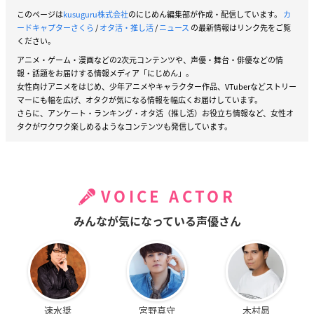
このページは
kusuguru株式会社
のにじめん編集部が作成・配信しています。
カ
ードキャプターさくら
/
オタ活・推し活
/
ニュース
の最新情報はリンク先をご覧
ください。
アニメ・ゲーム・漫画などの2次元コンテンツや、声優・舞台・俳優などの情
報・話題をお届けする情報メディア「にじめん」。
女性向けアニメをはじめ、少年アニメやキャラクター作品、VTuberなどストリー
マーにも幅を広げ、オタクが気になる情報を幅広くお届けしています。
さらに、アンケート・ランキング・オタ活（推し活）お役立ち情報など、女性オ
タクがワクワク楽しめるようなコンテンツも発信しています。
VOICE ACTOR
みんなが気になっている声優さん
速水奨
宮野真守
木村昴