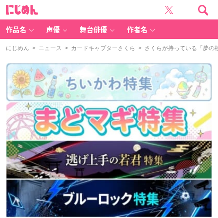
に
じ
め
ん
作品名
声優
舞台俳優
作者名
にじめん
>
ニュース
>
カードキャプターさくら
> さくらが持っている「夢の