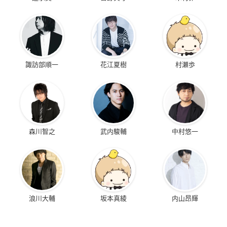
諏訪部順一
花江夏樹
村瀬歩
森川智之
武内駿輔
中村悠一
浪川大輔
坂本真綾
内山昂輝