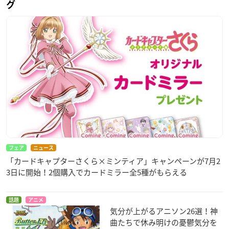
グ
フェア
ニュース
「カードキャプターさくら×ミンティア」キャンペーンが7月2
3日に開始！2個購入でカードミラー全5種がもらえる
話題
アニメ
気分が上がるアニソン26選！神
曲たちで休み明けの憂鬱気分を