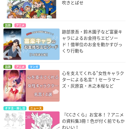
吹きとばせ
話題
アニメ
跡部景吾・鈴木園子など富豪キ
ャラによるお金持ちエピソー
ド！億単位のお金を動かすびっ
くり行動も
話題
アニメ
マンガ
心を支えてくれる“女性キャラク
ターによる名言”！セーラマー
ズ・灰原哀・木之本桜など
オタ活・推し活
ニュース
『CCさくら』お宝本！？アニメ
の資料集3冊！色が付く前でもか
わいい！