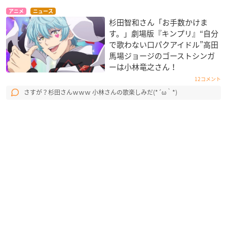
アニメ
ニュース
杉田智和さん「お手数かけま
す。」劇場版『キンプリ』“自分
で歌わない口パクアイドル”高田
馬場ジョージのゴーストシンガ
ーは小林竜之さん！
12コメント
さすが？杉田さんｗｗｗ 小林さんの歌楽しみだ(*´ω｀*)