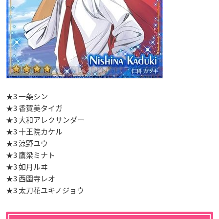
★3 一条シン
★3 香賀美タイガ
★3 大和アレクサンダー
★3 十王院カケル
★3 涼野ユウ
★3 鷹梁ミナト
★3 如月ルヰ
★3 西園寺レオ
★3 太刀花ユキノジョウ