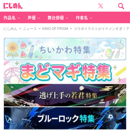
に
じ
め
ん
作品名
声優
舞台俳優
作者名
にじめん
>
ニュース
>
KING OF PRISM
> コラボイラストがイケメンすぎ！ア