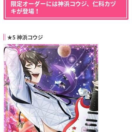
限定オーダーには神浜コウジ、仁科カヅ
キが登場！
★5 神浜コウジ