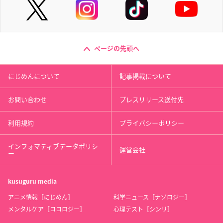
ページの先頭へ
にじめんについて
記事掲載について
お問い合わせ
プレスリリース送付先
利用規約
プライバシーポリシー
インフォマティブデータポリシ
運営会社
ー
kusuguru
media
アニメ情報［にじめん］
科学ニュース［ナゾロジー］
メンタルケア［ココロジー］
心理テスト［シンリ］