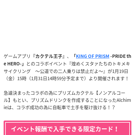
ゲームアプリ
、
『カクテル王子』
「
KING OF PRISM
-PRIDE th
とのコラボイベント『煌めくスタァたちのトキメキ
e HERO-」
サイクリング ～公道での二人乗りは禁止だよ～』が1月19日
（金）15時（1月31日14時59分予定まで）より開催されます！
急遽決まったコラボの為にプリズムカクテル【ノンアルコー
ル】もとい、プリズムドリンクを作成することになったAlchim
ieは、コラボ成功の為に自転車で土手を駆け抜ける！？
イベント報酬で入手できる限定カード！