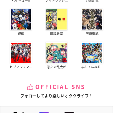
ハイキュー!!
アイドリッシ...
刀剣乱舞
銀魂
暗殺教室
呪術廻戦
ヒプノシスマ...
忍たま乱太郎
あんさんぶる...
OFFICIAL SNS
フォローしてより楽しいオタクライフ！