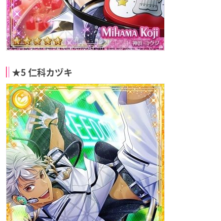
★5 仁科カヅキ