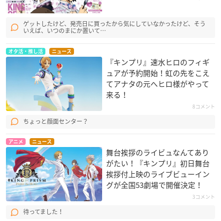
ゲットしたけど、発売日に買ったから気にしていなかったけど、そう
いえば、いつのまにか置いて…
オタ活・推し活
ニュース
『キンプリ』速水ヒロのフィギ
ュアが予約開始！虹の先をこえ
てアナタの元へヒロ様がやって
来る！
8コメント
ちょっと顔面センター？
アニメ
ニュース
舞台挨拶のライビュなんてあり
がたい！『キンプリ』初日舞台
挨拶付上映のライブビューイン
グが全国53劇場で開催決定！
3コメント
待ってました！