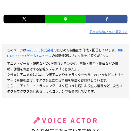
記事の内容について報告する
このページは
kusuguru株式会社
のにじめん編集部が作成・配信しています。
KIN
G OF PRISM
/
ゲーム
/
ニュース
の最新情報はリンク先をご覧ください。
アニメ・ゲーム・漫画などの2次元コンテンツや、声優・舞台・俳優などの情
報・話題をお届けする情報メディア「にじめん」。
女性向けアニメをはじめ、少年アニメやキャラクター作品、VTuberなどストリー
マーにも幅を広げ、オタクが気になる情報を幅広くお届けしています。
さらに、アンケート・ランキング・オタ活（推し活）お役立ち情報など、女性オ
タクがワクワク楽しめるようなコンテンツも発信しています。
VOICE ACTOR
みんなが気になっている声優さん