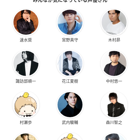
速水奨
宮野真守
木村昴
諏訪部順一
花江夏樹
中村悠一
村瀬歩
武内駿輔
森川智之