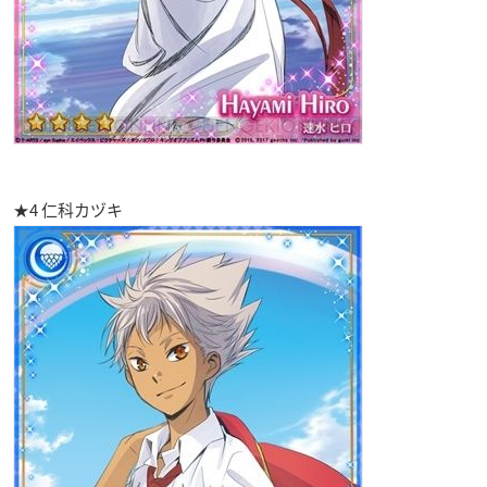
★4 仁科カヅキ