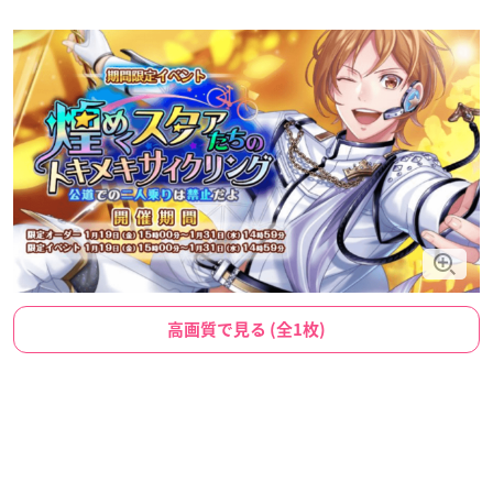
高画質で見る (全1枚)