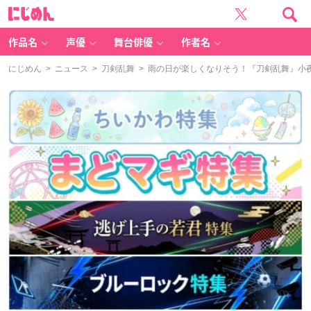
に
じ
め
ん
作品名
声優
舞台俳優
作者名
にじめん
>
ニュース
>
刀剣乱舞
> 雨の日が楽しくなりそう！『刀剣乱舞』小