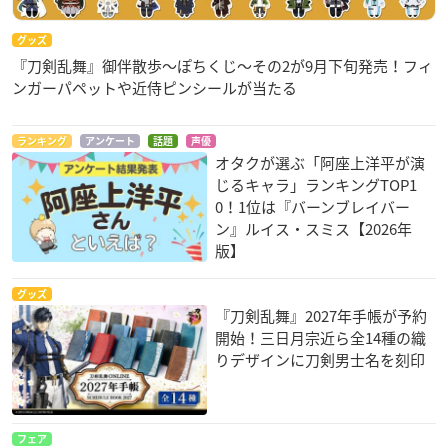
グッズ
『刀剣乱舞』御伴散歩～ぽちくじ～その2が9月下旬発売！フィ
ンガーパペットや近侍ピンシールが当たる
ランキング
アンケート
話題
声優
オタクが選ぶ「阿座上洋平が演
じるキャラ」ランキングTOP1
0！1位は『バーンブレイバー
ン』ルイス・スミス【2026年
版】
グッズ
『刀剣乱舞』2027年手帳が予約
開始！三日月宗近ら全14種の織
りデザインに刀剣男士名を刻印
フェア