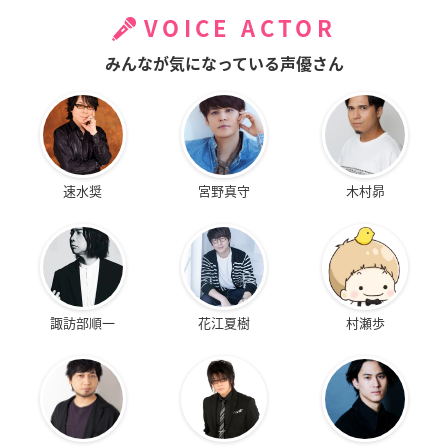
VOICE ACTOR
みんなが気になっている声優さん
速水奨
宮野真守
木村昴
諏訪部順一
花江夏樹
村瀬歩