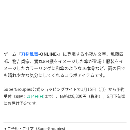
ゲーム
に登場する小夜左文字、乱藤四
『
刀剣乱舞
-ONLINE-』
郎、物吉貞宗、鶯丸の4振をイメージした傘が登場！服装をイ
メージしたカラーリングに和傘のような16本骨など、雨の日で
も晴れやかな気分にしてくれるコラボアイテムです。
SuperGroupies公式ショッピングサイトで1月15日（月）から予約
受付
、価格は6,800円（税別）。6月下旬頃
（期限：
2月4日(日)
まで）
にお届け予定です。
▼ご予約・ご注文（SuperGroupies)