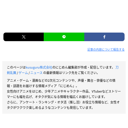
記事の内容について報告する
このページは
kusuguru株式会社
のにじめん編集部が作成・配信しています。
刀
剣乱舞
/
ゲーム
/
ニュース
の最新情報はリンク先をご覧ください。
アニメ・ゲーム・漫画などの2次元コンテンツや、声優・舞台・俳優などの情
報・話題をお届けする情報メディア「にじめん」。
女性向けアニメをはじめ、少年アニメやキャラクター作品、VTuberなどストリー
マーにも幅を広げ、オタクが気になる情報を幅広くお届けしています。
さらに、アンケート・ランキング・オタ活（推し活）お役立ち情報など、女性オ
タクがワクワク楽しめるようなコンテンツも発信しています。