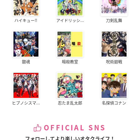
ハイキュー!!
アイドリッシ...
刀剣乱舞
銀魂
暗殺教室
呪術廻戦
ヒプノシスマ...
忍たま乱太郎
名探偵コナン
OFFICIAL SNS
フォローしてより楽しいオタクライフ！