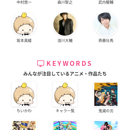
中村悠一
森川智之
武内駿輔
坂本真綾
浪川大輔
斉藤壮馬
KEYWORDS
みんなが注目しているアニメ・作品たち
ちいかわ
キャラ一覧
鬼滅の刃