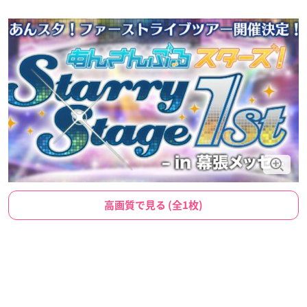
高画質で見る (全1枚)