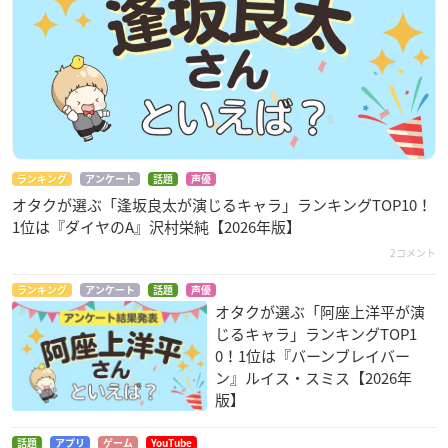
ランキング
アンケート
話題
声優
オタクが選ぶ「逢坂良太が演じるキャラ」ランキングTOP10！
1位は『ダイヤのA』沢村栄純【2026年版】
2コメント
ランキング
アンケート
話題
声優
オタクが選ぶ「阿座上洋平が演
じるキャラ」ランキングTOP1
0！1位は『バーンブレイバー
ン』ルイス・スミス【2026年
版】
話題
アプリ
ゲーム
YouTube