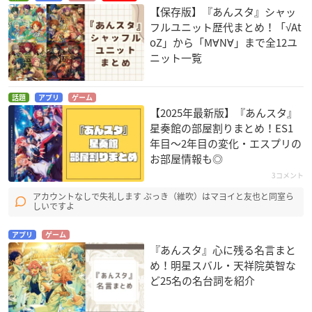
【保存版】『あんスタ』シャッ
フルユニット歴代まとめ！「√At
oZ」から「M∀N∀」まで全12ユ
ニット一覧
話題
アプリ
ゲーム
【2025年最新版】『あんスタ』
星奏館の部屋割りまとめ！ES1
年目〜2年目の変化・エスプリの
お部屋情報も◎
3コメント
アカウントなしで失礼します ぶっき（維吹）はマヨイと友也と同室ら
しいですよ
アプリ
ゲーム
『あんスタ』心に残る名言まと
め！明星スバル・天祥院英智な
ど25名の名台詞を紹介