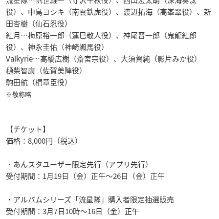
役）、中島ヨシキ（南雲鉄虎役）、渡辺拓海（高峯翠役）、新
田杏樹（仙石忍役）
紅月…梅原裕一郎（蓮巳敬人役）、神尾晋一郎（鬼龍紅郎
役）、神永圭佑（神崎颯馬役）
Valkyrie…高橋広樹（斎宮宗役）、大須賀純（影片みか役）
樋柴智康（佐賀美陣役）
駒田航（椚章臣役）
※敬称略
【チケット】
価格：8,000円（税込）
・あんスタユーザー限定先行（アプリ先行）
受付期間：1月19日（金）正午〜26日（金）正午
・アルバムシリーズ「流星隊」購入者限定抽選販売
受付期間：3月7日10時〜16日（金）正午