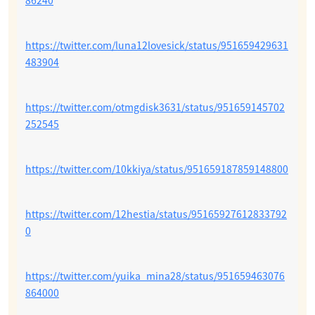
https://twitter.com/luna12lovesick/status/951659429631
483904
https://twitter.com/otmgdisk3631/status/951659145702
252545
https://twitter.com/10kkiya/status/951659187859148800
https://twitter.com/12hestia/status/95165927612833792
0
https://twitter.com/yuika_mina28/status/951659463076
864000