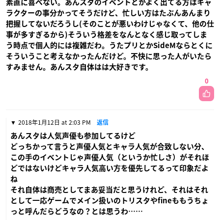
素直に喜べない。あんスタのイベントとかよく出てる方はキャ
ラクターの事分かってそうだけど、忙しい方はたぶんあんまり
把握してないだろうし(そのことが悪いわけじゃなくて、他の仕
事が多すぎるから)そういう格差をなんとなく感じ取ってしま
う時点で個人的には複雑だわ。うたプリとかSideMならとくに
そういうこと考えなかったんだけど。不快に思った人がいたら
すみません。あんスタ自体はは大好きです。
0
2018年1月12日 at 2:03 PM
返信
あんスタは人気声優も参加してるけど
どっちかって言うと声優人気とキャラ人気が合致しない分、
この手のイベントじゃ声優人気（というか忙しさ）がそれほ
どではないけどキャラ人気高い方を優先してるって印象だよ
ね
それ自体は商売としてまあ妥当だと思うけれど、それはそれ
として一応ゲームでメイン扱いのトリスタやfineももうちょ
っと呼んだらどうなの？とは思うわ……