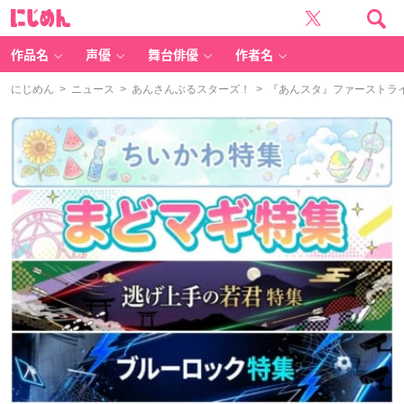
に
じ
め
ん
作品名
声優
舞台俳優
作者名
にじめん
>
ニュース
>
あんさんぶるスターズ！
> 『あんスタ』ファーストラ