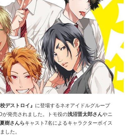
校デストロイ』
に登場するネオアイドルグループ
Dが発売されました。トモ役の
浅沼晋太郎さん
やニ
夏樹さんら
キャスト7名によるキャラクターボイス
ました。