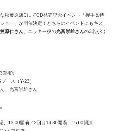
な秋葉原店CにてCD発売記念イベント「握手＆特
ショー」が開催決定！どちらのイベントにもキス
笠原仁さん
、ユッキー役の
光富崇雄さん
の3名が出
:30開演
Sブース（Y-23）
ん、光富崇雄さん
ー
開場、13:00開演／2回目14:30開場、15:00開演
ベントフロア