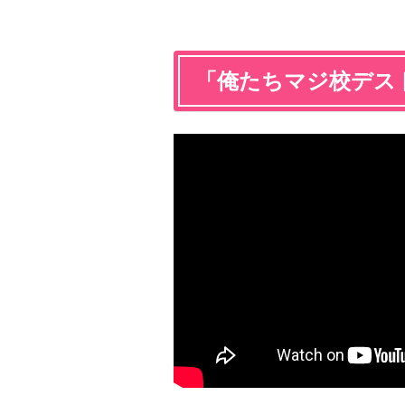
「俺たちマジ校デス