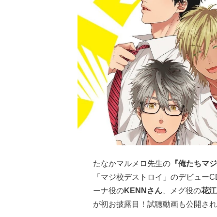
たなかマルメロ先生の
『俺たちマジ
「マジ校デストロイ」のデビューC
ーナ役の
KENNさん
、メグ役の
花江
が初お披露目！試聴動画も公開され