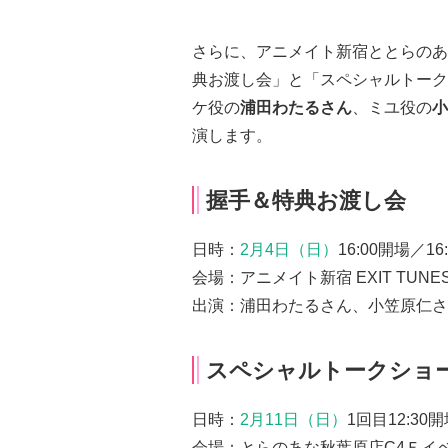
さらに、アニメイト新宿ととらのあ
典お渡し会」と「スペシャルトーク
ケ役の
浦田わたるさん
、ミユ役の
小
演します。
握手＆特典お渡し会
日時：
2月4日（日）
16:00開場／16
会場：アニメイト新宿 EXIT TUNE
出演：浦田わたるさん、小笠原仁さ
スペシャルトークショ
日時：
2月11日（日）
1回目12:30
会場：とらのあな秋葉原店C4Ｆイ