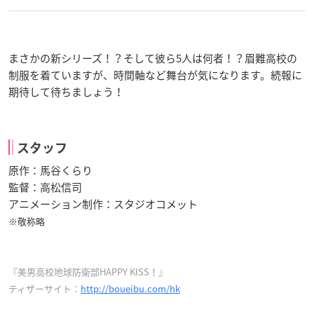
まさかの新シリーズ！？そして彼ら5人は何者！？眉難高校の
制服を着ていますが、時間軸など舞台が気になります。続報に
期待して待ちましょう！
スタッフ
原作：馬谷くらり
監督：高松信司
アニメーション制作：スタジオコメット
※敬称略
『美男高校地球防衛部HAPPY KISS！』
ティザーサイト：
http://boueibu.com/hk