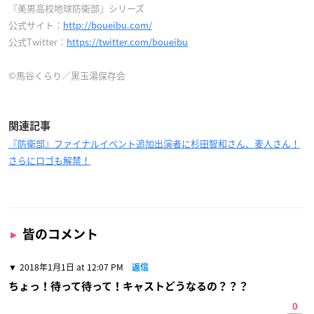
『美男高校地球防衛部』シリーズ
公式サイト：
http://boueibu.com/
公式Twitter：
https://twitter.com/boueibu
©馬谷くらり／黒玉湯保存会
関連記事
『防衛部』ファイナルイベント追加出演者に杉田智和さん、麦人さん！
さらにロゴも解禁！
皆のコメント
2018年1月1日 at 12:07 PM
返信
ちょっ！待って待って！キャストどうなるの？？？
0