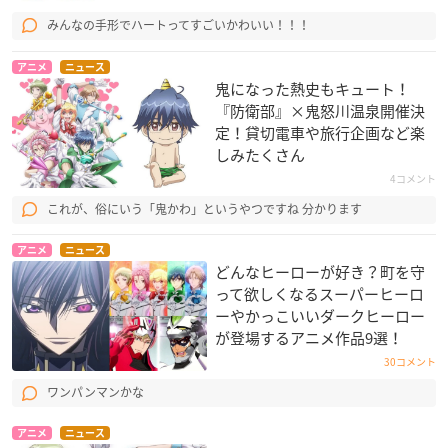
みんなの手形でハートってすごいかわいい！！！
アニメ
ニュース
鬼になった熱史もキュート！
『防衛部』×鬼怒川温泉開催決
定！貸切電車や旅行企画など楽
しみたくさん
4コメント
これが、俗にいう「鬼かわ」というやつですね 分かります
アニメ
ニュース
どんなヒーローが好き？町を守
って欲しくなるスーパーヒーロ
ーやかっこいいダークヒーロー
が登場するアニメ作品9選！
30コメント
ワンパンマンかな
アニメ
ニュース