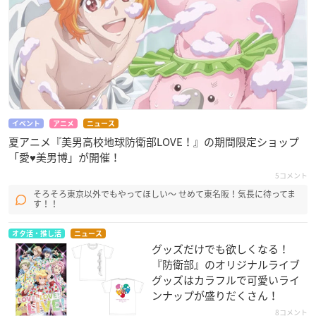
イベント
アニメ
ニュース
夏アニメ『美男高校地球防衛部LOVE！』の期間限定ショップ
「愛♥美男博」が開催！
5コメント
そろそろ東京以外でもやってほしい〜 せめて東名阪！気長に待ってま
す！！
オタ活・推し活
ニュース
グッズだけでも欲しくなる！
『防衛部』のオリジナルライブ
グッズはカラフルで可愛いライ
ンナップが盛りだくさん！
8コメント