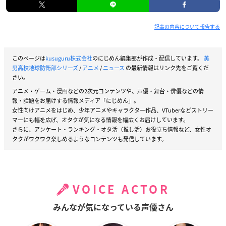
記事の内容について報告する
このページは
kusuguru株式会社
のにじめん編集部が作成・配信しています。
美
男高校地球防衛部シリーズ
/
アニメ
/
ニュース
の最新情報はリンク先をご覧くだ
さい。
アニメ・ゲーム・漫画などの2次元コンテンツや、声優・舞台・俳優などの情
報・話題をお届けする情報メディア「にじめん」。
女性向けアニメをはじめ、少年アニメやキャラクター作品、VTuberなどストリー
マーにも幅を広げ、オタクが気になる情報を幅広くお届けしています。
さらに、アンケート・ランキング・オタ活（推し活）お役立ち情報など、女性オ
タクがワクワク楽しめるようなコンテンツも発信しています。
VOICE ACTOR
みんなが気になっている声優さん