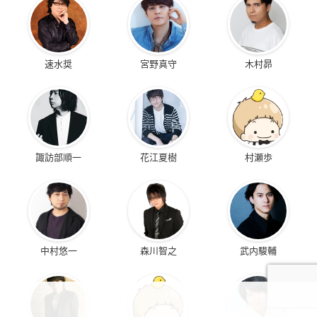
速水奨
宮野真守
木村昴
諏訪部順一
花江夏樹
村瀬歩
中村悠一
森川智之
武内駿輔