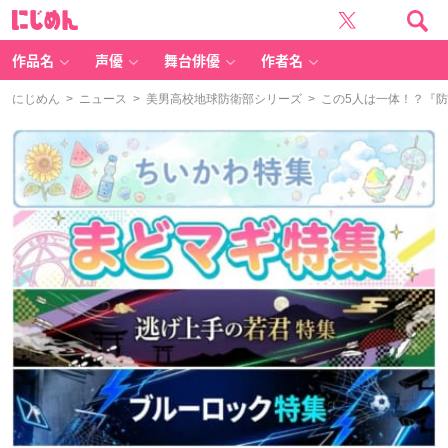
に
じ
め
ん
作品名
声優
舞台俳優
作者名
にじめん
>
ニュース
>
美男高校地球防衛部シリーズ
> この5人は一体！？『防