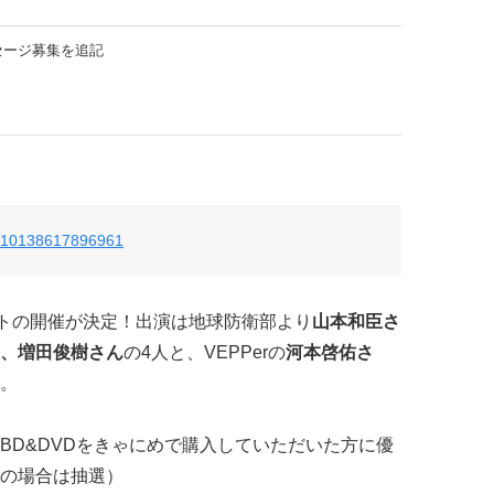
セージ募集を追記
28910138617896961
トの開催が決定！出演は地球防衛部より
山本和臣さ
、増田俊樹さん
の4人と、VEPPerの
河本啓佑さ
。
L』BD&DVDをきゃにめで購入していただいた方に優
の場合は抽選）