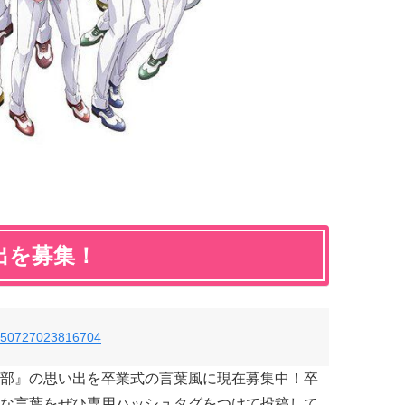
出を募集！
56850727023816704
部』の思い出を卒業式の言葉風に現在募集中！卒
な言葉をぜひ専用ハッシュタグをつけて投稿して