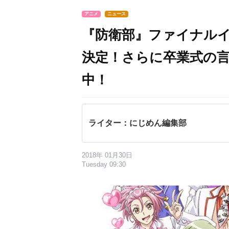
アニメ
ニュース
『防衛部』ファイナル
決定！さらに卒業式の
中！
ライター：にじめん編集部
2018年 01月30日
Tuesday 09:30