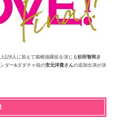
上記6人に加えて
箱根強羅役を演じる
杉田智和さ
ンダー&ダダチャ役の
安元洋貴さん
の追加出演が決
！