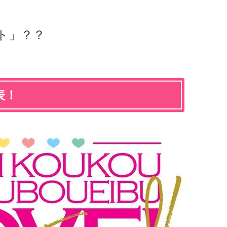
ト」？？
表！