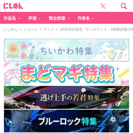
に
じ
め
ん
作品名
声優
舞台俳優
作者名
にじめん
>
ニュース
>
アニメ
> 10月30日発売『テンカウント』4巻限定版