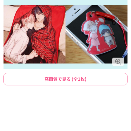
高画質で見る (全1枚)