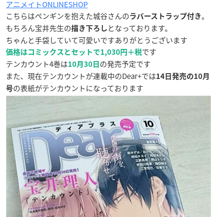
アニメイトONLINESHOP
こちらはペンギンを抱えた城谷さんの
。
ラバーストラップ付き
もちろん宝井先生の
となっております。
描き下ろし
ちゃんと手袋していて可愛いですありがとうございます
です
価格はコミックスとセットで1,030円＋税
テンカウント4巻は
の発売予定です
10月30日
また、現在テンカウントが連載中のDear+では
14日発売の10月
の表紙がテンカウントになっております
号