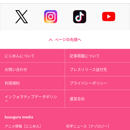
ページの先頭へ
にじめんについて
記事掲載について
お問い合わせ
プレスリリース送付先
利用規約
プライバシーポリシー
インフォマティブデータポリシ
運営会社
ー
kusuguru
media
アニメ情報［にじめん］
科学ニュース［ナゾロジー］