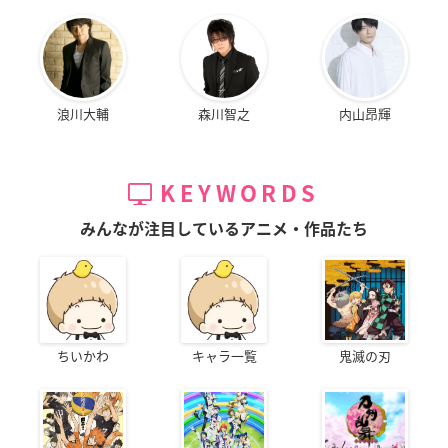
浪川大輔
森川智之
内山昂輝
KEYWORDS
みんなが注目しているアニメ・作品たち
ちいかわ
キャラ一覧
鬼滅の刃