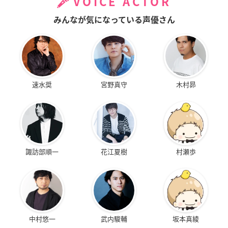
VOICE ACTOR
みんなが気になっている声優さん
速水奨
宮野真守
木村昴
諏訪部順一
花江夏樹
村瀬歩
中村悠一
武内駿輔
坂本真綾