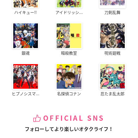
ハイキュー!!
アイドリッシ...
刀剣乱舞
銀魂
暗殺教室
呪術廻戦
ヒプノシスマ...
名探偵コナン
忍たま乱太郎
OFFICIAL SNS
フォローしてより楽しいオタクライフ！