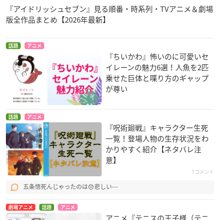
『アイドリッシュセブン』見る順番・時系列・TVアニメ＆劇場
版全作品まとめ【2026年最新】
話題
アニメ
『ちいかわ』怖いのに可愛いセ
イレーンの魅力6選！人魚を2匹
乗せた巨体と喋り方のギャップ
が尊い
話題
アニメ
『呪術廻戦』キャラクター生死
一覧！登場人物の生存状況をわ
かりやすく紹介【ネタバレ注
意】
7コメント
五条悟死んじゃったのは😞悲しい⋯
劇場アニメ
話題
アニメ
アニメ『テニスの王子様（テニ