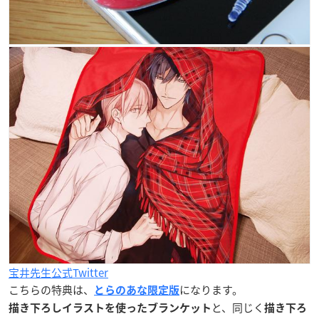
宝井先生公式Twitter
こちらの特典は、
になります。
とらのあな限定版
と、同じく
描き下ろしイラストを使ったブランケット
描き下ろ