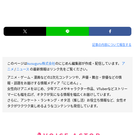
記事の内容について報告する
このページは
kusuguru株式会社
のにじめん編集部が作成・配信しています。
ア
ニメ
/
ニュース
の最新情報はリンク先をご覧ください。
アニメ・ゲーム・漫画などの2次元コンテンツや、声優・舞台・俳優などの情
報・話題をお届けする情報メディア「にじめん」。
女性向けアニメをはじめ、少年アニメやキャラクター作品、VTuberなどストリー
マーにも幅を広げ、オタクが気になる情報を幅広くお届けしています。
さらに、アンケート・ランキング・オタ活（推し活）お役立ち情報など、女性オ
タクがワクワク楽しめるようなコンテンツも発信しています。