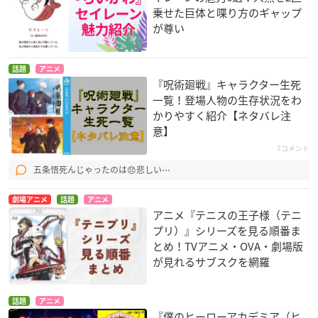
乗せた巨体と喋り方のギャップ
が尊い
話題
アニメ
『呪術廻戦』キャラクター生死
一覧！登場人物の生存状況をわ
かりやすく紹介【ネタバレ注
意】
7コメント
五条悟死んじゃったのは😞悲しい⋯
劇場アニメ
話題
アニメ
アニメ『テニスの王子様（テニ
プリ）』シリーズを見る順番ま
とめ！TVアニメ・OVA・劇場版
が見れるサブスクを網羅
話題
アニメ
『僕のヒーローアカデミア（ヒ