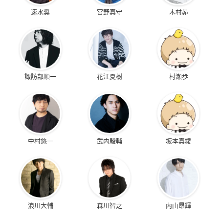
速水奨
宮野真守
木村昴
諏訪部順一
花江夏樹
村瀬歩
中村悠一
武内駿輔
坂本真綾
浪川大輔
森川智之
内山昂輝