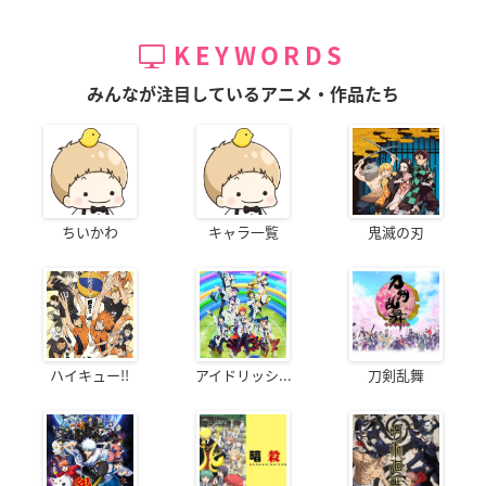
KEYWORDS
みんなが注目しているアニメ・作品たち
ちいかわ
キャラ一覧
鬼滅の刃
ハイキュー!!
アイドリッシ...
刀剣乱舞