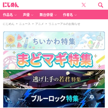
に
じ
め
ん
作品名
声優
舞台俳優
作者名
にじめん
>
ニュース
>
アニメ
> リニューアルのお知らせ