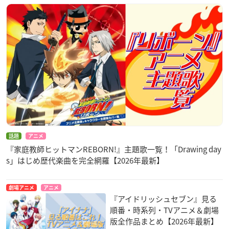
話題
アニメ
『家庭教師ヒットマンREBORN!』主題歌一覧！「Drawing day
s」はじめ歴代楽曲を完全網羅【2026年最新】
劇場アニメ
アニメ
『アイドリッシュセブン』見る
順番・時系列・TVアニメ＆劇場
版全作品まとめ【2026年最新】