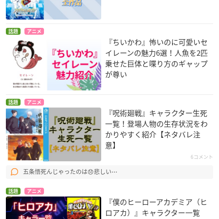
話題
アニメ
『ちいかわ』怖いのに可愛いセ
イレーンの魅力6選！人魚を2匹
乗せた巨体と喋り方のギャップ
が尊い
話題
アニメ
『呪術廻戦』キャラクター生死
一覧！登場人物の生存状況をわ
かりやすく紹介【ネタバレ注
意】
6コメント
五条悟死んじゃったのは😞悲しい⋯
話題
アニメ
『僕のヒーローアカデミア（ヒ
ロアカ）』キャラクター一覧