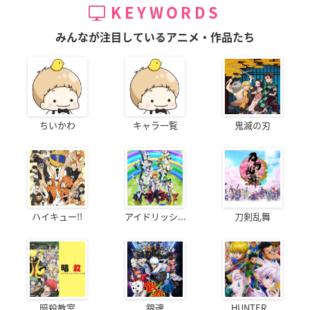
KEYWORDS
みんなが注目しているアニメ・作品たち
ちいかわ
キャラ一覧
鬼滅の刃
ハイキュー!!
アイドリッシ...
刀剣乱舞
暗殺教室
銀魂
HUNTER...