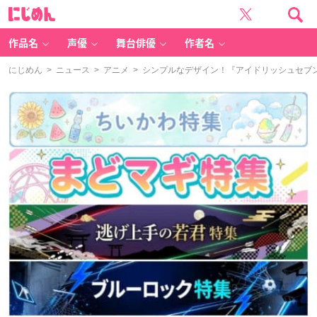
に
じ
め
ん
作品名
声優
舞台俳優
作者名
にじめん
>
ニュース
>
アニメ
> シンプルなデザイン！『アイドリッシュセブ