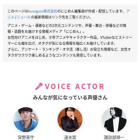
このページは
kusuguru株式会社
のにじめん編集部が作成・配信しています。
ア
ニメ
/
ニュース
の最新情報はリンク先をご覧ください。
アニメ・ゲーム・漫画などの2次元コンテンツや、声優・舞台・俳優などの情
報・話題をお届けする情報メディア「にじめん」。
女性向けアニメをはじめ、少年アニメやキャラクター作品、VTuberなどストリー
マーにも幅を広げ、オタクが気になる情報を幅広くお届けしています。
さらに、アンケート・ランキング・オタ活（推し活）お役立ち情報など、女性オ
タクがワクワク楽しめるようなコンテンツも発信しています。
VOICE ACTOR
みんなが気になっている声優さん
宮野真守
速水奨
諏訪部順一