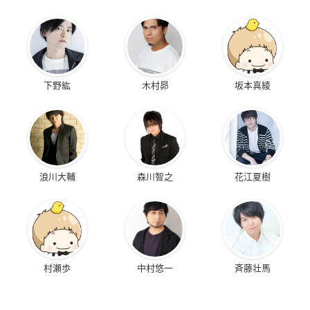
下野紘
木村昴
坂本真綾
浪川大輔
森川智之
花江夏樹
村瀬歩
中村悠一
斉藤壮馬