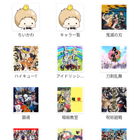
ちいかわ
キャラ一覧
鬼滅の刃
ハイキュー!!
アイドリッシ...
刀剣乱舞
銀魂
暗殺教室
呪術廻戦