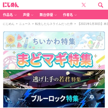
に
じ
め
ん
作品名
声優
舞台俳優
作者名
にじめん
>
ニュース
>
転生したらスライムだった件
> 【2021年1月30日