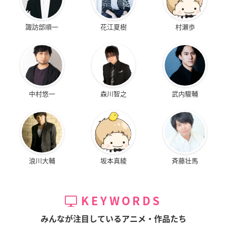
諏訪部順一
花江夏樹
村瀬歩
中村悠一
森川智之
武内駿輔
浪川大輔
坂本真綾
斉藤壮馬
KEYWORDS
みんなが注目しているアニメ・作品たち