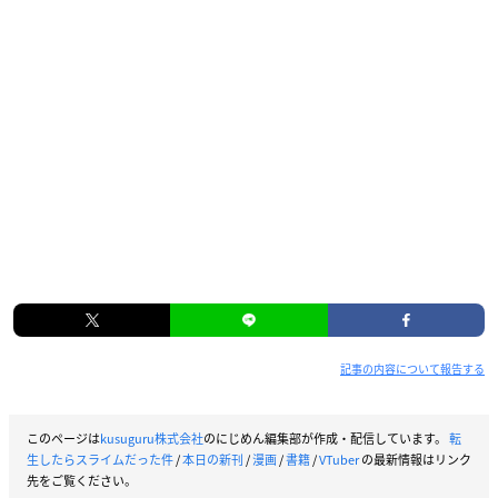
記事の内容について報告する
このページは
kusuguru株式会社
のにじめん編集部が作成・配信しています。
転
生したらスライムだった件
/
本日の新刊
/
漫画
/
書籍
/
VTuber
の最新情報はリンク
先をご覧ください。