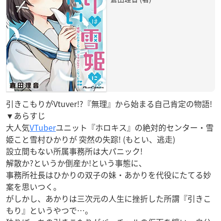
引きこもりがVtuver!?『無理』から始まる自己肯定の物語!
▼あらすじ
大人気
VTuber
ユニット『ホロキス』の絶対的センター・雪
姫こと雪村ひかりが 突然の失踪! (もとい、逃走)
設立間もない所属事務所は大パニック!
解散か?というか倒産か!という事態に、
事務所社長はひかりの双子の妹・あかりを代役にたてる妙
案を思いつく。
がしかし、あかりは三次元の人生に挫折した所謂『引きこ
もり』というやつで…。