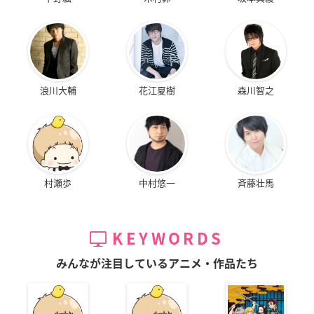
浪川大輔
花江夏樹
森川智之
村瀬歩
中村悠一
斉藤壮馬
KEYWORDS
みんなが注目しているアニメ・作品たち