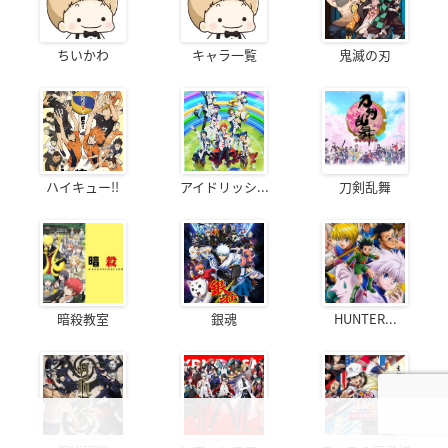
ちいかわ
キャラ一覧
鬼滅の刃
ハイキュー!!
アイドリッシ...
刀剣乱舞
暗殺教室
銀魂
HUNTER...