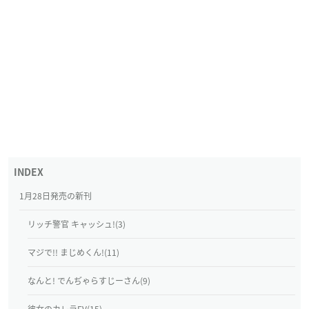
1月28日発売の新刊
リッチ警官 キャッシュ!(3)
マジで!! まじめくん!(11)
なんと! でんぢゃらすじーさん(9)
彼女のカレラEV(15)