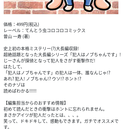
価格：499円(税込)
レーベル：てんとう虫コロコロコミックス
曽山 一寿 (著)
史上初の本格ミステリー(?)大長編収録!
超絶話題となった大長編シリーズ「犯人はノブちゃんです」!
じーさんが探偵となって犯人をさがす衝撃作だ!
はたして、
「犯人はノブちゃんです」の犯人は一体、誰なんじゃ!?
あれ? 犯人! ノブちゃん!? ウソ!? ホント!?
そのナゾは
読めばわかる!!!!!
【編集担当からのおすすめ情報】
初めて読んだときの衝撃はホントに忘れられません。
まさかアイツが犯人だったとは、、、。
笑って、ドキドキして、感動もできます。ガチでオススメで
す。