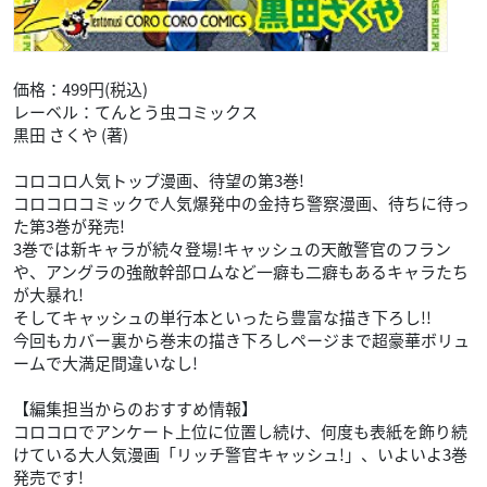
価格：499円(税込)
レーベル：てんとう虫コミックス
黒田 さくや (著)
コロコロ人気トップ漫画、待望の第3巻!
コロコロコミックで人気爆発中の金持ち警察漫画、待ちに待っ
た第3巻が発売!
3巻では新キャラが続々登場!キャッシュの天敵警官のフラン
や、アングラの強敵幹部ロムなど一癖も二癖もあるキャラたち
が大暴れ!
そしてキャッシュの単行本といったら豊富な描き下ろし!!
今回もカバー裏から巻末の描き下ろしページまで超豪華ボリュ
ームで大満足間違いなし!
【編集担当からのおすすめ情報】
コロコロでアンケート上位に位置し続け、何度も表紙を飾り続
けている大人気漫画「リッチ警官キャッシュ!」、いよいよ3巻
発売です!