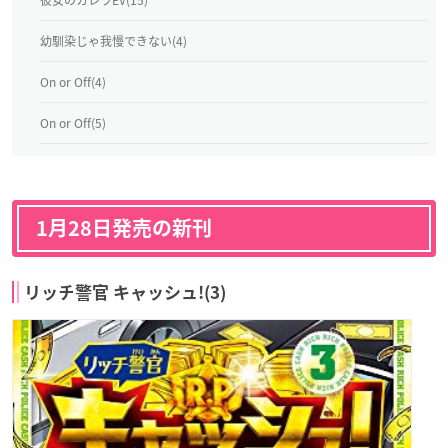
幼馴染じゃ我慢できない(4)
On or Off(4)
On or Off(5)
1月28日発売の新刊
リッチ警官 キャッシュ!(3)