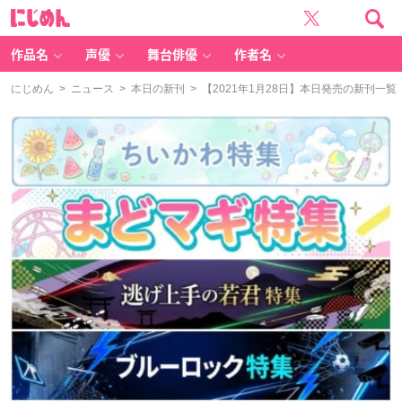
に
じ
め
ん
作品名
声優
舞台俳優
作者名
にじめん
>
ニュース
>
本日の新刊
> 【2021年1月28日】本日発売の新刊一