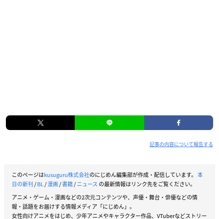
記事の内容について報告する
このページは
kusuguru株式会社
のにじめん編集部が作成・配信しています。
本
日の新刊
/
BL
/
漫画
/
書籍
/
ニュース
の最新情報はリンク先をご覧ください。
アニメ・ゲーム・漫画などの2次元コンテンツや、声優・舞台・俳優などの情
報・話題をお届けする情報メディア「にじめん」。
女性向けアニメをはじめ、少年アニメやキャラクター作品、VTuberなどストリー