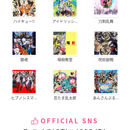
ハイキュー!!
アイドリッシ...
刀剣乱舞
銀魂
暗殺教室
呪術廻戦
ヒプノシスマ...
忍たま乱太郎
あんさんぶる...
OFFICIAL SNS