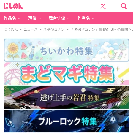
に
じ
め
ん
作品名
声優
舞台俳優
作者名
にじめん
>
ニュース
>
名探偵コナン
> 「名探偵コナン」警察&FBIへの質