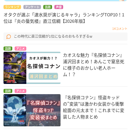
ランキング
アンケート
話題
声優
オタクが選ぶ「速水奨が演じるキャラ」ランキングTOP10！1
位は『炎の蜃気楼』直江信綱【2026年版】
14コメント
この時代に直江信綱が1位になるのおもろすぎるw
話題
アニメ
カオスな魅力『名探偵コナン』
浦沢回まとめ！あんこで窒息死
に様子のおかしい老人ホー
ム！？
話題
アニメ
『名探偵コナン』怪盗キッド
の“変装”は激かわ女装から衝撃
絵面の元太まで！これまでに変
装した人物まとめ