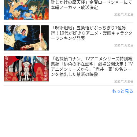
計じかけの摩天楼」金曜ロードショーにて
本編ノーカット放送決定！
2021年1月22日
「呪術廻戦」五条悟がぶっちぎり1位獲
得！10代が好きなアニメ・漫画キャラクタ
ーランキング発表
2021年1月22日
「名探偵コナン」TVアニメシリーズ特別総
集編「緋色の不在証明」劇場公開決定！TV
アニメシリーズから、“赤井一家”の名シー
ンを抽出した禁断の映像！
2021年1月20日
もっと見る