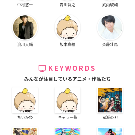
中村悠一
森川智之
武内駿輔
浪川大輔
坂本真綾
斉藤壮馬
KEYWORDS
みんなが注目しているアニメ・作品たち
ちいかわ
キャラ一覧
鬼滅の刃