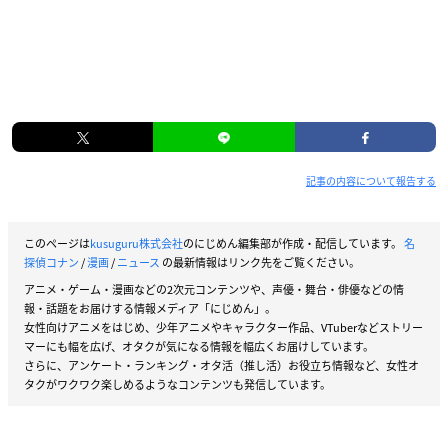
記事の内容について報告する
このページは
kusuguru株式会社
のにじめん編集部が作成・配信しています。
名
探偵コナン
/
漫画
/
ニュース
の最新情報はリンク先をご覧ください。
アニメ・ゲーム・漫画などの2次元コンテンツや、声優・舞台・俳優などの情
報・話題をお届けする情報メディア「にじめん」。
女性向けアニメをはじめ、少年アニメやキャラクター作品、VTuberなどストリー
マーにも幅を広げ、オタクが気になる情報を幅広くお届けしています。
さらに、アンケート・ランキング・オタ活（推し活）お役立ち情報など、女性オ
タクがワクワク楽しめるようなコンテンツも発信しています。