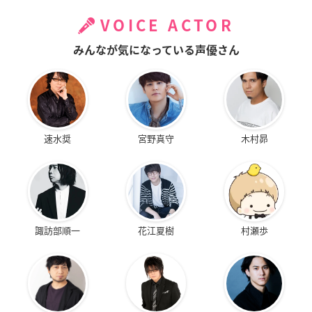
VOICE ACTOR
みんなが気になっている声優さん
速水奨
宮野真守
木村昴
諏訪部順一
花江夏樹
村瀬歩