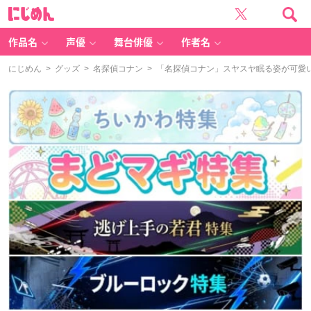
に
じ
め
ん
作品名
声優
舞台俳優
作者名
にじめん
>
グッズ
>
名探偵コナン
> 「名探偵コナン」スヤスヤ眠る姿が可愛