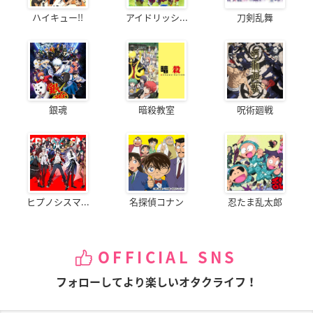
ハイキュー!!
アイドリッシ...
刀剣乱舞
銀魂
暗殺教室
呪術廻戦
ヒプノシスマ...
名探偵コナン
忍たま乱太郎
OFFICIAL SNS
フォローしてより楽しいオタクライフ！