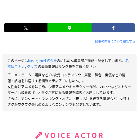
記事の内容について報告する
このページは
kusuguru株式会社
のにじめん編集部が作成・配信しています。
名
探偵コナン
/
グッズ
の最新情報はリンク先をご覧ください。
アニメ・ゲーム・漫画などの2次元コンテンツや、声優・舞台・俳優などの情
報・話題をお届けする情報メディア「にじめん」。
女性向けアニメをはじめ、少年アニメやキャラクター作品、VTuberなどストリー
マーにも幅を広げ、オタクが気になる情報を幅広くお届けしています。
さらに、アンケート・ランキング・オタ活（推し活）お役立ち情報など、女性オ
タクがワクワク楽しめるようなコンテンツも発信しています。
VOICE ACTOR