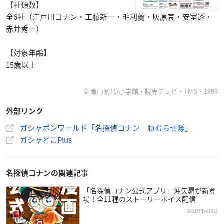
【種類数】
全6種（江戸川コナン・工藤新一・毛利蘭・灰原哀・安室透・
赤井秀一）
【対象年齢】
15歳以上
©︎ 青山剛昌/小学館・読売テレビ・TMS・1996
外部リンク
ガシャポンワールド「名探偵コナン ねむらせ隊」
ガシャどこPlus
名探偵コナンの関連記事
「名探偵コナン公式アプリ」沖矢昴が新登
場！全11種のストーリーボイス配信
2021年1月13日