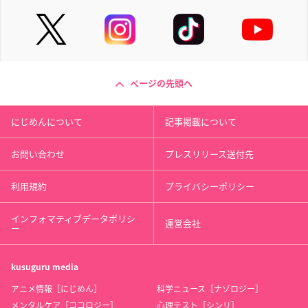
ページの先頭へ
にじめんについて
記事掲載について
お問い合わせ
プレスリリース送付先
利用規約
プライバシーポリシー
インフォマティブデータポリシ
運営会社
ー
kusuguru
media
アニメ情報［にじめん］
科学ニュース［ナゾロジー］
メンタルケア［ココロジー］
心理テスト［シンリ］