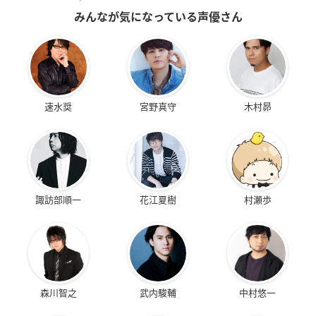
みんなが気になっている声優さん
速水奨
宮野真守
木村昴
諏訪部順一
花江夏樹
村瀬歩
森川智之
武内駿輔
中村悠一