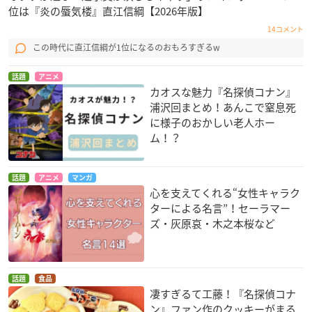
位は『炎の蜃気楼』直江信綱【2026年版】
14コメント
この時代に直江信綱が1位になるのおもろすぎるw
話題
アニメ
カオスな魅力『名探偵コナン』
浦沢回まとめ！あんこで窒息死
に様子のおかしい老人ホー
ム！？
話題
アニメ
マンガ
心を支えてくれる“女性キャラク
ターによる名言”！セーラマー
ズ・灰原哀・木之本桜など
話題
食品
凄すぎるて工藤！『名探偵コナ
ン』ファン作のクッキーがまる