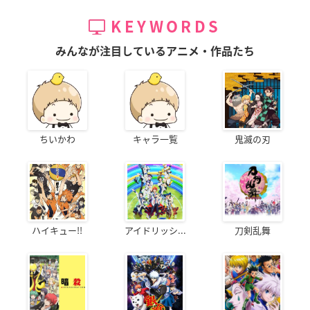
KEYWORDS
みんなが注目しているアニメ・作品たち
ちいかわ
キャラ一覧
鬼滅の刃
ハイキュー!!
アイドリッシ...
刀剣乱舞