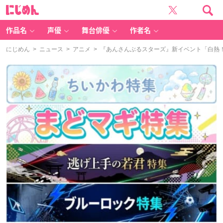
に
じ
め
ん
作品名
声優
舞台俳優
作者名
にじめん
>
ニュース
>
アニメ
> 『あんさんぶるスターズ』新イベント「白熱！