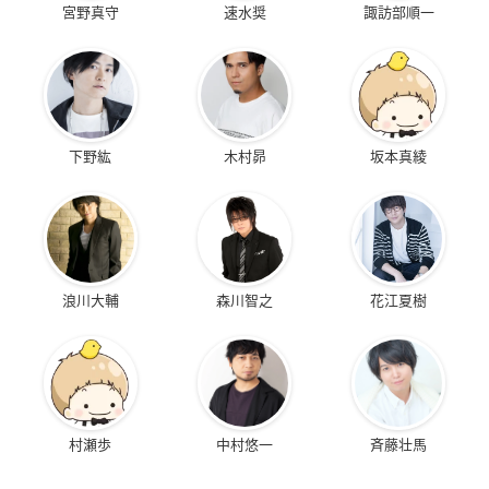
宮野真守
速水奨
諏訪部順一
下野紘
木村昴
坂本真綾
浪川大輔
森川智之
花江夏樹
村瀬歩
中村悠一
斉藤壮馬