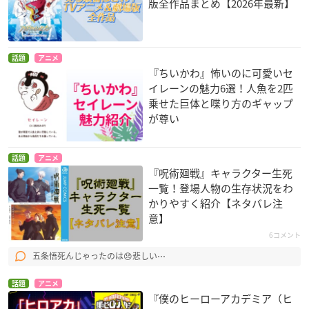
版全作品まとめ【2026年最新】
話題
アニメ
『ちいかわ』怖いのに可愛いセ
イレーンの魅力6選！人魚を2匹
乗せた巨体と喋り方のギャップ
が尊い
話題
アニメ
『呪術廻戦』キャラクター生死
一覧！登場人物の生存状況をわ
かりやすく紹介【ネタバレ注
意】
6コメント
五条悟死んじゃったのは😞悲しい⋯
話題
アニメ
『僕のヒーローアカデミア（ヒ