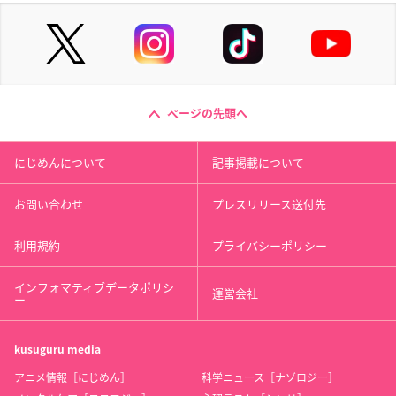
ページの先頭へ
にじめんについて
記事掲載について
お問い合わせ
プレスリリース送付先
利用規約
プライバシーポリシー
インフォマティブデータポリシ
運営会社
ー
kusuguru
media
アニメ情報［にじめん］
科学ニュース［ナゾロジー］