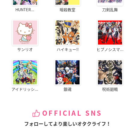
HUNTER...
暗殺教室
刀剣乱舞
サンリオ
ハイキュー!!
ヒプノシスマ...
アイドリッシ...
銀魂
呪術廻戦
OFFICIAL SNS
フォローしてより楽しいオタクライフ！