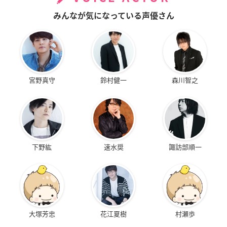
セーシェル：高本めぐみ
ラトビア役：たなかこころ
みんなが気になっている声優さん
フィンランド：水島大宙
スウェーデン：酒井敬幸
オーストラリア：浅井慶一郎 ほか
※敬称略
宮野真守
鈴村健一
森川智之
下野紘
速水奨
諏訪部順一
大塚芳忠
花江夏樹
村瀬歩