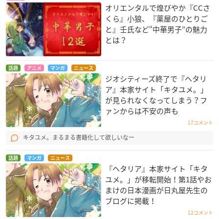
オリエンタルで煌びやか『CCさ
【店舗特典】
くら』小狼、『薬屋のひとりご
アニメイト早期予約特典：L判ブロマイド(特典ちびキャライラ
と』壬氏など“中華男子”の魅力
スト使用)
とは？
※ブロマイドの絵柄は豪華盤A〜C・通常盤全て共通です。
※ちびキャライラストは豪華盤A〜Cの特典用イラストと共通で
す。
話題
アニメ
マンガ
ニュース
ジオシティーズ終了で『ヘタリ
ア』本家サイト「キタユメ。」
アニメイト店舗特典：L判ブロマイド(ジャケットイラスト使用)
が見られなくなってしまう？フ
※ジャケットイラストは豪華盤A〜C・通常盤全て共通です。
ァンからは不安の声も
※通常盤・豪華盤A・豪華盤B・豪華盤C、すべての形態が対象
17コメント
となります。
キタユメ。まるまる書籍化して欲しいなー
※特典には数に限りがございますので、無くなり次第終了とさ
せていただきます。ご了承ください。
話題
マンガ
ニュース
※詳細は各対象店舗にてご確認ください。
『ヘタリア』本家サイト「キタ
ユメ。」が移転開始！第1話やお
まけの日本漫画が日丸屋先生の
ブログに掲載！
作品概要
12コメント