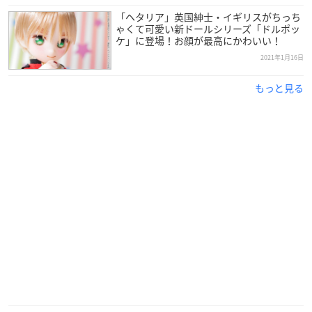
輔)
「ヘタリア」英国紳士・イギリスがちっち
作詞・作曲・編曲:本田正樹(Dream Monster)
ゃくて可愛い新ドールシリーズ「ドルポッ
02 オープニングテーマ「
ヘタリア
の輝く世界 Long ver.」 演奏:
ケ」に登場！お顔が最高にかわいい！
コーニッシュ
2021年1月16日
作曲・編曲:コーニッシュ 03 オリジナルミニドラマ
もっと見る
出演:イタリア(CV.浪川大輔)、ドイツ(CV.安元洋貴)、日本(CV.高
橋広樹)、アメリカ(CV.小西克幸)、 イギリス(CV.杉山紀彰)、フ
ランス(CV.小野坂昌也)、ロシア(CV.高戸靖広)、中国(CV.甲斐田
ゆき)
04 「地球まるごとハグしたいんだ 05 「地球まるごとハグした
いんだ 06 「地球まるごとハグしたいんだ
Short ver.」 Instrumental」
Short ver. Instrumental」
【商品仕様】
通常盤 CD1枚組
豪華盤A CD1枚組+【アニメ描き下ろしちびキャライラストのイ
タリア・アメリカ、地球】
ミニアクリルキーホルダー3種同梱