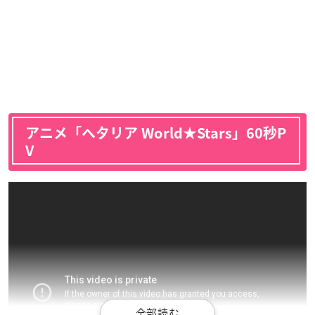
アニメ「ヘタリア World★Stars」60秒P
V