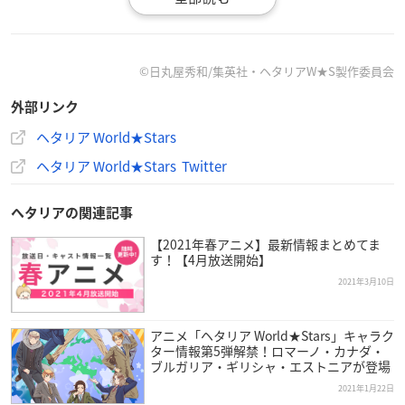
©日丸屋秀和/集英社・ヘタリアW★S製作委員会
外部リンク
ヘタリア World★Stars
ヘタリア World★Stars Twitter
商品概要
ヘタリアの関連記事
【2021年春アニメ】最新情報まとめてま
アニメ「ヘタリア World★Stars」主題歌「地球ま
す！【4月放送開始】
るごとハグしたいんだ」
2021年3月10日
【発売日】
2021年5月26日(水)
アニメ「ヘタリア World★Stars」キャラク
ター情報第5弾解禁！ロマーノ・カナダ・
ブルガリア・ギリシャ・エストニアが登場
【収録内容】
01 「地球まるごとハグしたいんだ」 うた:イタリア(CV.浪川大
2021年1月22日