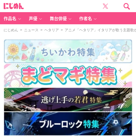
に
じ
め
ん
作品名
声優
舞台俳優
作者名
にじめん
>
ニュース
>
ヘタリア
> アニメ「ヘタリア」イタリアが歌う主題歌が