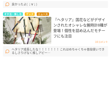
良かったよ( ；∀；)
アニメ「ヘタリア World★Stars」
オタ活・推し活
グッズ
ニュース
『ヘタリア』国花などがデザイ
【イントロダクション】
ンされたオシャレな腕時計8種が
この世界には、変な奴らがいる。
登場！個性を詰め込んだモチー
短いと数日、長いと何百年も生きてあ
フにも注目
る日パタッと消えてしまったり。
10コメント
名前も人格も変わったり、どこかの誰
かのふとした思いつきで突然現れ
ヘタリア成長したな！！！！！！！ これはめちゃくちゃ普段使いでき
るしさりげなく推しアピー…
たり。
この上なく変な存在なのに、ゆる~く
普通に受け入れられてて、そして
上司からはこき使われる。
これはそんな変な奴らのお話。
【スタッフ】
原作：「ヘタリア World★Stars」
(集英社「少年ジャンプ+」連載、日丸屋秀和 作)
監督：わたなべひろし