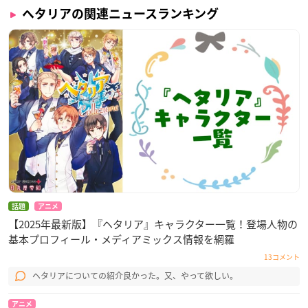
豪華盤B CD1枚組+【アニメ描き下ろしちびキャライラストのド
ヘタリアの関連ニュースランキング
イツ・イギリス・中国】
ミニアクリルキーホルダー3種同梱
豪華盤C CD1枚組+【アニメ描き下ろしちびキャライラストの日
本・フランス・ロシア】
ミニアクリルキーホルダー3種同梱
【価格】
通常盤 1,650円(税込)
豪華盤A 2,750円(税込)
豪華盤B 2,750円(税込)
豪華盤C 2,750円(税込)
話題
アニメ
【2025年最新版】『ヘタリア』キャラクター一覧！登場人物の
【発売元】
基本プロフィール・メディアミックス情報を網羅
株式会社フロンティアワークス
13コメント
【販売元】
ヘタリアについての紹介良かった。又、やって欲しい。
株式会社KADOKAWA
アニメ