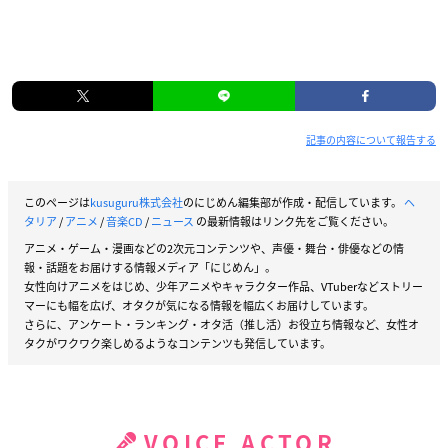
シリーズ構成：ふでやすかずゆき
キャラクターデザイン：岡真里子
アニメーション制作：スタジオディーン
【出演】
イタリア：浪川大輔
記事の内容について報告する
ドイツ：安元洋貴
日本：高橋広樹
このページは
kusuguru株式会社
のにじめん編集部が作成・配信しています。
ヘ
アメリカ：小西克幸
タリア
/
アニメ
/
音楽CD
/
ニュース
の最新情報はリンク先をご覧ください。
イギリス：杉山紀彰
アニメ・ゲーム・漫画などの2次元コンテンツや、声優・舞台・俳優などの情
フランス：小野坂昌也
報・話題をお届けする情報メディア「にじめん」。
ロシア：高戸靖広
女性向けアニメをはじめ、少年アニメやキャラクター作品、VTuberなどストリー
中国：甲斐田ゆき
マーにも幅を広げ、オタクが気になる情報を幅広くお届けしています。
さらに、アンケート・ランキング・オタ活（推し活）お役立ち情報など、女性オ
スペイン：井上剛
タクがワクワク楽しめるようなコンテンツも発信しています。
プロイセン：髙坂篤志
リヒテンシュタイン：釘宮理恵
オーストリア：笹沼晃
ハンガリー：根谷美智子
VOICE ACTOR