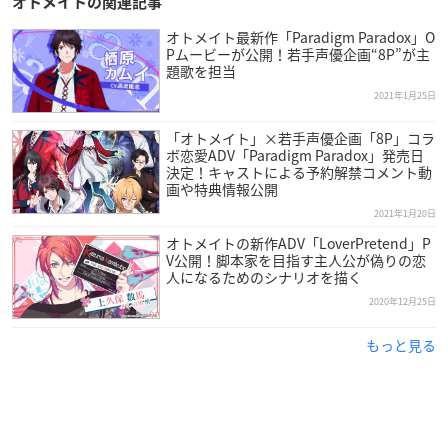
オトメイトの関連記事
▼ご購入はこちら
オトメイト最新作「Paradigm Paradox」O
アニメイト（アニメイト限定セット）
／
アニメイト（限定版）
Pムービーが公開！若手声優企画“8P”が主
／
アニメイト（通常版）
題歌を担当
2021年1月25日
【発売元】
「オトメイト」×若手声優企画「8P」コラ
アイディアファクトリー
ボ恋愛ADV「Paradigm Paradox」発売日
決定！キャストによる予約解禁コメント動
画や特典情報公開
【フォーマット】
Nintendo Switch/Nintendo Switch Lite
2021年1月20日
オトメイトの新作ADV「LoverPretend」P
V公開！脚本家を目指す主人公が偽りの恋
【ジャンル】
人になるためのシナリオを描く
女性向け恋愛アドベンチャーゲーム
2020年12月25日
【発売日】
もっと見る
2021年4月22日発売予定
【各価格】
通常版 7150円（税込）