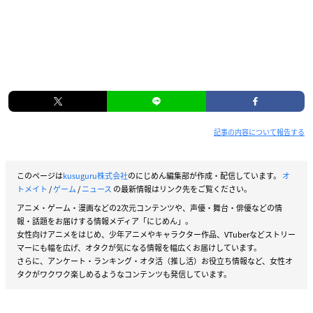
記事の内容について報告する
このページは
kusuguru株式会社
のにじめん編集部が作成・配信しています。
オ
トメイト
/
ゲーム
/
ニュース
の最新情報はリンク先をご覧ください。
アニメ・ゲーム・漫画などの2次元コンテンツや、声優・舞台・俳優などの情
報・話題をお届けする情報メディア「にじめん」。
女性向けアニメをはじめ、少年アニメやキャラクター作品、VTuberなどストリー
マーにも幅を広げ、オタクが気になる情報を幅広くお届けしています。
さらに、アンケート・ランキング・オタ活（推し活）お役立ち情報など、女性オ
タクがワクワク楽しめるようなコンテンツも発信しています。