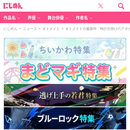
に
じ
め
ん
作品名
声優
舞台俳優
作者名
にじめん
>
ニュース
>
オトメイト
> オトメイトの最新作「時計仕掛けのアポ