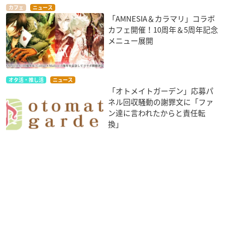
カフェ
ニュース
「AMNESIA＆カラマリ」コラボ
カフェ開催！10周年＆5周年記念
メニュー展開
オタ活・推し活
ニュース
「オトメイトガーデン」応募パ
ネル回収騒動の謝罪文に「ファ
ン達に言われたからと責任転
換」