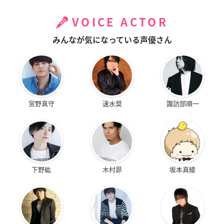
VOICE ACTOR
みんなが気になっている声優さん
宮野真守
速水奨
諏訪部順一
下野紘
木村昴
坂本真綾