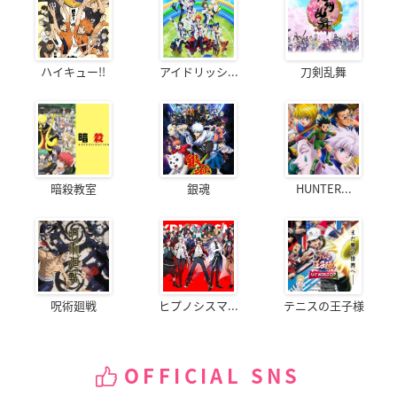
ハイキュー!!
アイドリッシ...
刀剣乱舞
暗殺教室
銀魂
HUNTER...
呪術廻戦
ヒプノシスマ...
テニスの王子様
OFFICIAL SNS