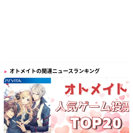
限定版 9350円（税込）
ダウンロード版 7150円（税込）
【プレイ人数】
1人
【CERO】
未定
【スタッフ】
オトメイトの関連ニュースランキング
ディレクター：斉藤あさみ
シナリオライター：雨宮うた
イラストレーター：花羽彩
主題歌：緒方恵美
【出演】
ルデル・クロイツ：寺島惇太
リアン・ イェブラム：細谷佳正
クアト・ヘルトリング：江口拓也