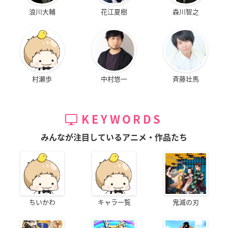
浪川大輔
花江夏樹
森川智之
村瀬歩
中村悠一
斉藤壮馬
KEYWORDS
みんなが注目しているアニメ・作品たち
ちいかわ
キャラ一覧
鬼滅の刃