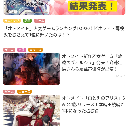
ジル・ ハニッシュ：小野賢章
ユナカ・ギースベルト：野上翔
ラチア・フィーリッツ：鈴代紗弓
ランキング
話題
ゲーム
ガネット：緒方恵美 ほか
「オトメイト」人気ゲームランキングTOP20！ピオフィ・薄桜
※敬称略
鬼をおさえて1位に輝いたのは！？
ゲーム
声優
ニュース
オトメイト新作乙女ゲーム「終
遠のヴィルシュ」発売！斉藤壮
馬さんら豪華声優陣が出演！
1コメント
ゲーム
ニュース
オトメイト「白と黒のアリス」S
witch版リリース！本編＋続編が
1本になった超お得