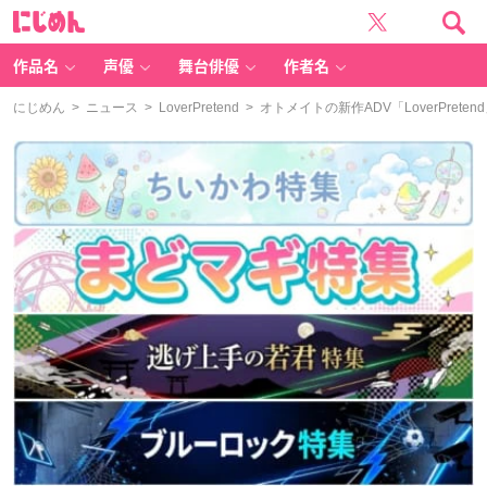
に
じ
め
ん
作品名
声優
舞台俳優
作者名
にじめん
>
ニュース
>
LoverPretend
> オトメイトの新作ADV「LoverPr