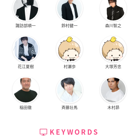
諏訪部順一
鈴村健一
森川智之
花江夏樹
村瀬歩
大塚芳忠
稲田徹
斉藤壮馬
木村昴
KEYWORDS