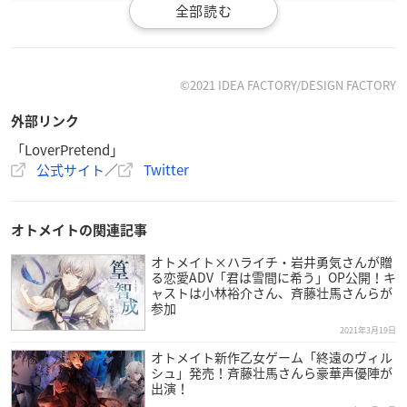
©2021 IDEA FACTORY/DESIGN FACTORY
外部リンク
「LoverPretend」
公式サイト
／
Twitter
商品概要
オトメイトの関連記事
「LoverPretend」
オトメイト×ハライチ・岩井勇気さんが贈
▼ご予約・ご購入はこちらから
る恋愛ADV「君は雪間に希う」OP公開！キ
アニメイト
／
あみあみ
ャストは小林裕介さん、斉藤壮馬さんらが
参加
【発売日】
2021年3月19日
2021年3月25日(木)発売予定
オトメイト新作乙女ゲーム「終遠のヴィル
シュ」発売！斉藤壮馬さんら豪華声優陣が
出演！
【価格】