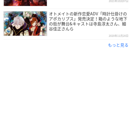
2021年10月07日
通常版：7,150円（税込）
限定版：9,350円（税込）
オトメイトの新作恋愛ADV「時計仕掛けの
ダウンロード版：7,150円（税込）
アポカリプス」発売決定！箱のような地下
の街が舞台&キャストは寺島淳太さん、細
谷佳正さんら
【ジャンル】
2020年11月20日
女性向け恋愛ADV
もっと見る
【対応機種】
Nintendo Switch／Nintendo Switch Lite
【プレイ人数】
1人
【CERO】
C（15才以上対象）
【発売元】
アイディアファクトリー