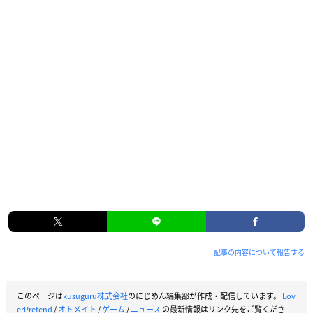
【スタッフ】
プロデューサー：いわた志信
ディレクター：青木ひろえ
システムディレクター：椎名あとり
原画：藤理ト
ちびキャラ原画：夏目ウタ
【キャスト】
上久保数馬：古川慎
瀬名由稀人：鈴木達央
真木野春三：河西健吾
西嶋理玖：前野智昭
浅木詠一郎：森川智之
花井隆也：千葉進歩
真木野雄三：喜山茂雄
記事の内容について報告する
西嶋浩介：遠近孝一
鹿山ゆう：赤堀可乃子
このページは
kusuguru株式会社
のにじめん編集部が作成・配信しています。
Lov
綺羅梨：石上美帆
erPretend
/
オトメイト
/
ゲーム
/
ニュース
の最新情報はリンク先をご覧くださ