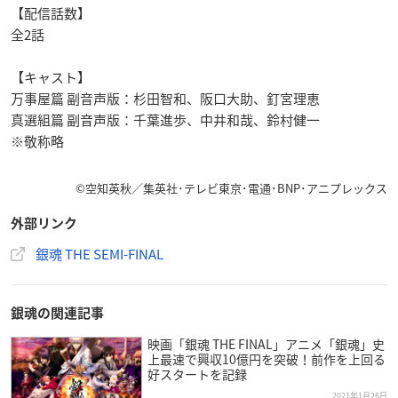
【配信話数】
全2話
【キャスト】
万事屋篇 副音声版：杉田智和、阪口大助、釘宮理恵
真選組篇 副音声版：千葉進歩、中井和哉、鈴村健一
※敬称略
©空知英秋／集英社･テレビ東京･電通･BNP･アニプレックス
外部リンク
銀魂 THE SEMI-FINAL
銀魂の関連記事
映画「銀魂 THE FINAL」アニメ「銀魂」史
上最速で興収10億円を突破！前作を上回る
好スタートを記録
2021年1月26日