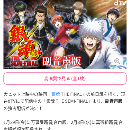
高画質で見る (全1枚)
大ヒット上映中の映画「
銀魂
THE FINAL」の前日譚を描く、現
在dTVにて配信中の「銀魂 THE SEMI-FINAL」より、
副音声版
の独占配信が決定！
1月29日(金)に万事屋篇 副音声版、2月3日(水)に真選組篇 副音
声版が順次配信されます。