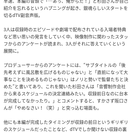
早速、本編の冒頭で「…あっ、俺からだ！」と杉田さんが自己
紹介を忘れるというハプニングが起き、銀魂らしいスタートを
切るdTV副音声版。
3人は収録時のエピソードや劇場で配布されている入場者特典
など思い思いの発言をしていく中、映像制作に関わったスタッ
フからのアンケートが読まれ、3人がそれに答えていくという
展開に。
プロデューサーからのアンケートには、“サブタイトルの「後
先考えずに風呂敷を広げるものじゃない」と「直前になって大
事なことを決めるものじゃない」はノリと勢いで監督たちと決
めた”と書いてあり、これを聞いた杉田さんは「音響制作会社
から来るスケジュールの決定連絡みたい。収録前日なのに台本
が完成してなかったり。」とコメントすると、すかさず阪口さ
んが「やめなさい！（笑）」と突っ込む場面も。
他にも本編が完成したタイミングが収録の前日というギリギリ
のスケジュールだったことなど、dTVでしか聞けない収録の裏