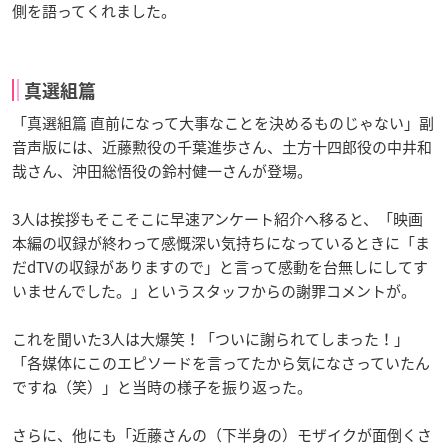
側を語ってくれました。
真選組篇
「真選組篇 直前になって大事なことを決めるものじゃない」副
音声版には、近藤勲役の千葉進歩さん、土方十四郎役の中井和
哉さん、沖田総悟役の鈴村健一さんが登場。
3人は挨拶もそこそこに早速アンケート紹介へ移ると、「映画
本編の収録が終わって感慨深い気持ちになっているときに「ま
だdTVの収録がありますので」と言って感動を台無しにしてす
いませんでした。」というスタッフからの謝罪コメントが。
これを聞いた3人は大爆笑！「ついに謝られてしまった！」
「各媒体にこのエピソードを言ってたから気になさっていたん
ですね（笑）」と当時の様子を振り返った。
さらに、他にも「近藤さんの（下半身の）モザイクが面倒くさ