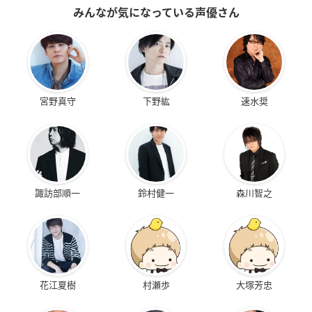
みんなが気になっている声優さん
宮野真守
下野紘
速水奨
諏訪部順一
鈴村健一
森川智之
花江夏樹
村瀬歩
大塚芳忠