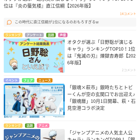
位は『炎の蜃気楼』直江信綱【2026年版】
14コメント
この時代に直江信綱が1位になるのおもろすぎるw
ランキング
アンケート
話題
声優
オタクが選ぶ「日野聡が演じる
キャラ」ランキングTOP10！1位
は『鬼滅の刃』煉󠄁獄杏寿郎【202
6年版】
2コメント
イベント
フェア
ニュース
「銀魂×萩市」銀時たちとトビ
ーくんが空の玄関口でお出迎え♪
「銀魂暦」10月1日開幕、萩・石
見空港コラボ決定
ランキング
話題
アニメ
「ジャンプアニメの人気主人公
キャラ」ランキングTOP9！「銀