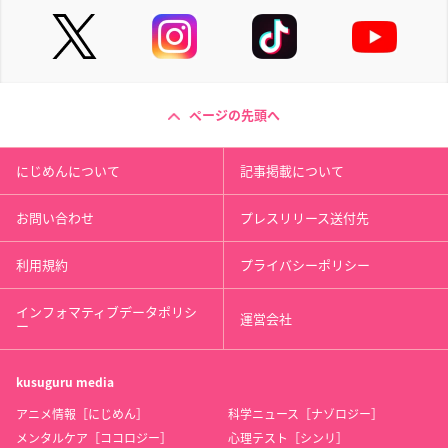
ページの先頭へ
にじめんについて
記事掲載について
お問い合わせ
プレスリリース送付先
利用規約
プライバシーポリシー
インフォマティブデータポリシ
運営会社
ー
kusuguru
media
アニメ情報［にじめん］
科学ニュース［ナゾロジー］
メンタルケア［ココロジー］
心理テスト［シンリ］