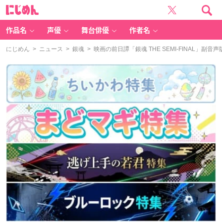
に
じ
め
ん
作品名
声優
舞台俳優
作者名
にじめん
>
ニュース
>
銀魂
> 映画の前日譚「銀魂 THE SEMI-FINAL