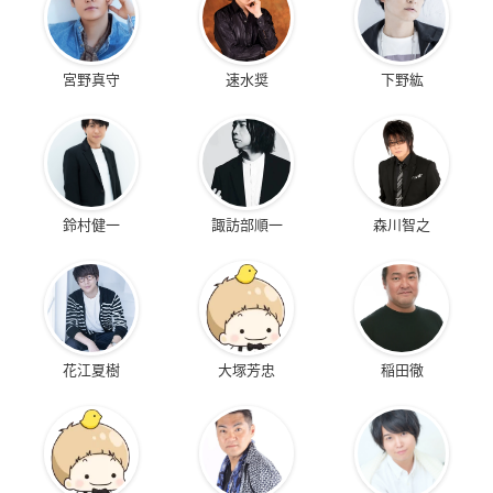
宮野真守
速水奨
下野紘
鈴村健一
諏訪部順一
森川智之
花江夏樹
大塚芳忠
稲田徹