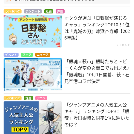
ランキング
アンケート
話題
声優
オタクが選ぶ「日野聡が演じる
キャラ」ランキングTOP10！1位
は『鬼滅の刃』煉󠄁獄杏寿郎【202
6年版】
2コメント
イベント
フェア
ニュース
「銀魂×萩市」銀時たちとトビ
ーくんが空の玄関口でお出迎え♪
「銀魂暦」10月1日開幕、萩・石
見空港コラボ決定
ランキング
話題
アニメ
「ジャンプアニメの人気主人公
キャラ」ランキングTOP9！「銀
魂」坂田銀時と同率1位に輝いた
のは？