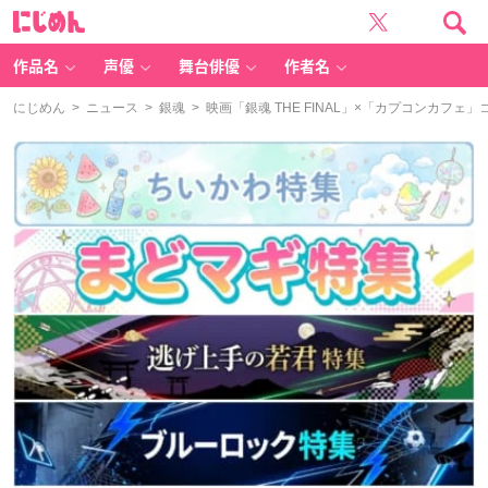
に
じ
め
ん
作品名
声優
舞台俳優
作者名
にじめん
>
ニュース
>
銀魂
> 映画「銀魂 THE FINAL」×「カプコンカ