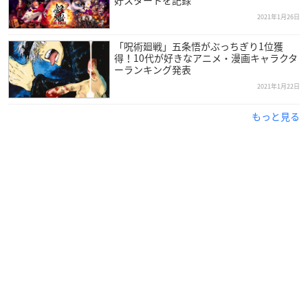
好スタートを記録
10:00～22:00（L.O.21:00）
2021年1月26日
【問合せ先】
「呪術廻戦」五条悟がぶっちぎり1位獲
得！10代が好きなアニメ・漫画キャラクタ
03-5904-9106
ーランキング発表
2021年1月22日
※予約は
こちら
から
もっと見る