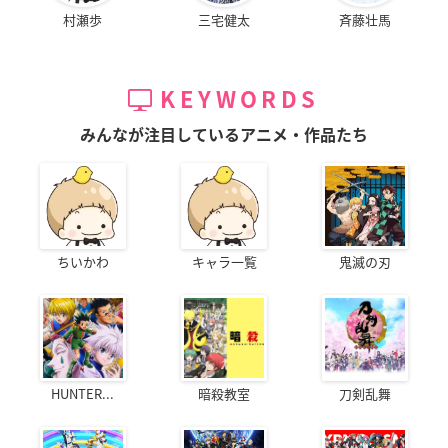
村瀬歩
三宅健太
斉藤壮馬
KEYWORDS
みんなが注目しているアニメ・作品たち
ちいかわ
キャラ一覧
鬼滅の刃
HUNTER...
暗殺教室
刀剣乱舞