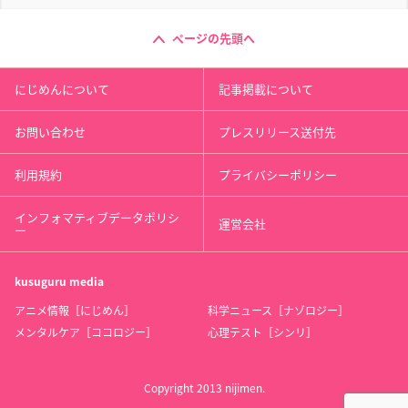
ページの先頭へ
にじめんについて
記事掲載について
お問い合わせ
プレスリリース送付先
利用規約
プライバシーポリシー
インフォマティブデータポリシ
運営会社
ー
kusuguru
media
アニメ情報［にじめん］
科学ニュース［ナゾロジー］
メンタルケア［ココロジー］
心理テスト［シンリ］
Copyright 2013 nijimen.