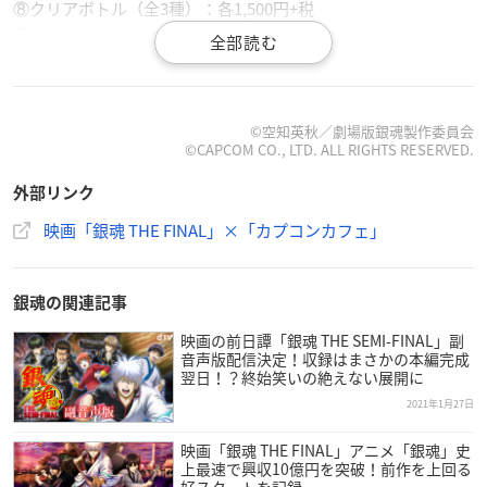
⑧クリアボトル（全3種）：各1,500円+税
⑨ランチトートバッグ：1,500円+税
⑩ボトル入りTシャツ：3,500円+税
⑪トレーディング缶バッジ：500円+税
©空知英秋／劇場版銀魂製作委員会
©CAPCOM CO., LTD. ALL RIGHTS RESERVED.
開催概要
外部リンク
映画「銀魂 THE FINAL」×「カプコンカフェ」
映画「銀魂 THE FINAL」×「カプコンカフェ」
【開催期間】
銀魂の関連記事
2021年2月12日(金)～3月11日(木)
映画の前日譚「銀魂 THE SEMI-FINAL」副
音声版配信決定！収録はまさかの本編完成
【店舗】
翌日！？終始笑いの絶えない展開に
カプコン
カフェ
池袋店
2021年1月27日
（東京都豊島区東池袋一丁目30番3号 キュープラザ池袋 3F）
映画「銀魂 THE FINAL」アニメ「銀魂」史
上最速で興収10億円を突破！前作を上回る
【営業時間】