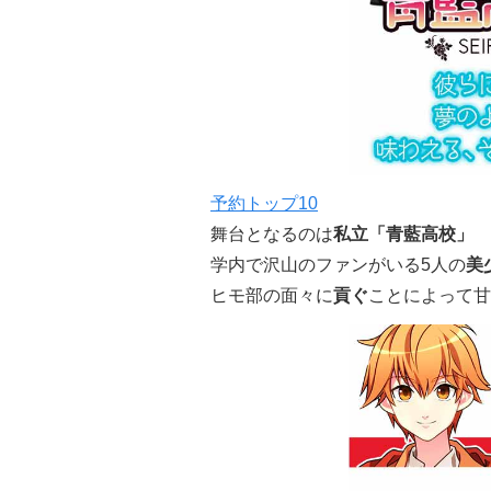
予約トップ10
舞台となるのは
私立「青藍高校」
学内で沢山のファンがいる5人の
美
ヒモ部の面々に
貢ぐ
ことによって甘