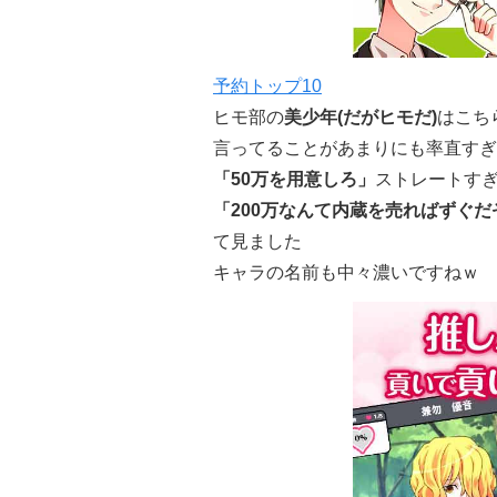
予約トップ10
ヒモ部の
美少年(だがヒモだ)
はこち
言ってることがあまりにも率直すぎ
「50万を用意しろ」
ストレートす
「200万なんて内蔵を売ればずぐだ
て見ました
キャラの名前も中々濃いですねｗ