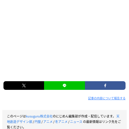
撮影監修：寺本友紀
編集：本田優規
音楽：松尾早人
音響監督：飯田里樹
音響制作：スタジオマウス
音楽制作：エイベックス・ピクチャーズ
アニメーション制作：旭プロダクション
製作：天地創造デザイン部製作委員会
【キャスト】
下田：榎木淳弥
上田：原 由実
土屋：井上和彦
木村：梅原裕一郎
記事の内容について報告する
水島：諏訪部順一
金森：岸尾だいすけ
冥戸：大空直美
このページは
kusuguru株式会社
のにじめん編集部が作成・配信しています。
天
海原：竹内良太
地創造デザイン部
/
円盤
/
アニメ
/
冬アニメ
/
ニュース
の最新情報はリンク先をご
火口：泊明日菜
覧ください。