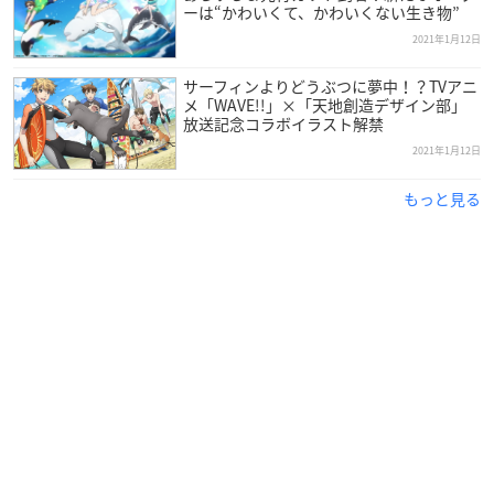
ーは“かわいくて、かわいくない生き物”
TVアニメ「天地創造デザイン部」OP＆EDテーマのMVが公開！
2021年1月12日
豪華特典が封入・収録されるBlu-ray＆DVDも発売決定
サーフィンよりどうぶつに夢中！？TVアニ
メ「WAVE!!」×「天地創造デザイン部」
放送記念コラボイラスト解禁
作品概要
2021年1月12日
もっと見る
TVアニメ「天地創造デザイン部」
【放送情報】
TOKYO MX：2021年1月7日より毎週木
曜24:00～
MBS：2021年1月8日より毎週金曜26:5
5～
テレビ愛知：2021年1月9日より毎週土
曜25:50～
AT-X：2021年1月7日より毎週木曜23:3
0～