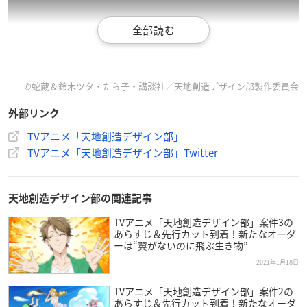
©︎蛇蔵＆鈴木ツタ・たら子・講談社／天地創造デザイン部製作委員会
外部リンク
TVアニメ「天地創造デザイン部」
Blu-ray＆DVD情報
TVアニメ「天地創造デザイン部」Twitter
TVアニメ
天地創造デザイン部
1
▼ご予約・ご購入はこちらから
天地創造デザイン部の関連記事
Blu-ray
／
DVD
TVアニメ「天地創造デザイン部」案件3の
あらすじ＆先行カット到着！新たなオーダ
価格：7,700円
ーは“翼がないのに飛ぶ生き物”
発売日：2021/03/26
2021年1月18日
※そのほか詳細はこちらの記事をご参照ください。
TVアニメ「天地創造デザイン部」案件2の
あらすじ＆先行カット到着！新たなオーダ