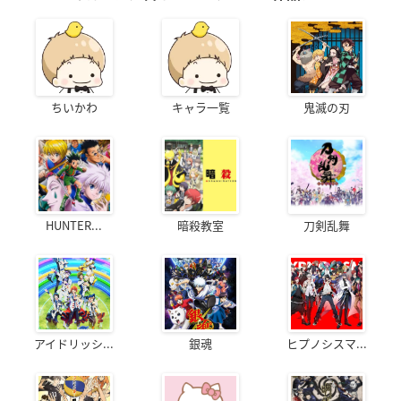
ちいかわ
キャラ一覧
鬼滅の刃
HUNTER...
暗殺教室
刀剣乱舞
アイドリッシ...
銀魂
ヒプノシスマ...