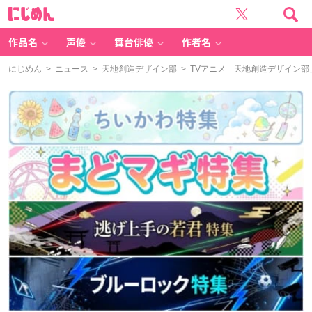
に
じ
め
ん
作品名
声優
舞台俳優
作者名
にじめん
>
ニュース
>
天地創造デザイン部
> TVアニメ「天地創造デザイン部」