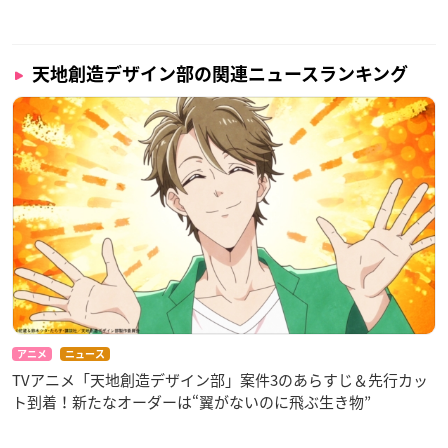
※リピート放送：毎週月曜11:30～／
毎週水曜17:30～
BSフジ：2021年1月8日より毎週金曜24:30～
天地創造デザイン部の関連ニュースランキング
【配信情報】
Amazon Prime Video：2021年1月7日より毎週木曜24:00～
dTV：2021年1月7日より毎週木曜24:30～
※見放題独占配信
【スタッフ】
原作：蛇蔵＆鈴木ツタ・たら子「天地創造デザイン部」（講談
社「モーニングtwo」連載）
監督：増井壮一
シリーズ構成：横手美智子
キャラクターデザイン：大橋幸子
アニメ
ニュース
プロップデザイン：今門卓也
TVアニメ「天地創造デザイン部」案件3のあらすじ＆先行カッ
色彩設定：田中美穂
ト到着！新たなオーダーは“翼がないのに飛ぶ生き物”
美術監督・美術設定：根本洋行（アートチーム・コンボイ）
撮影監督：中萌々子