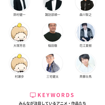
鈴村健一
諏訪部順一
森川智之
大塚芳忠
稲田徹
花江夏樹
TVアニメ「天地創造デザイン部」ティザーPV
村瀬歩
三宅健太
斉藤壮馬
KEYWORDS
みんなが注目しているアニメ・作品たち