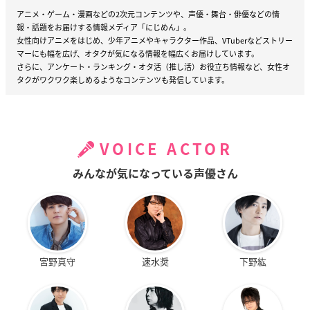
ケンタ：木野日菜
アニメ・ゲーム・漫画などの2次元コンテンツや、声優・舞台・俳優などの情
報・話題をお届けする情報メディア「にじめん」。
横田：逢坂良太
女性向けアニメをはじめ、少年アニメやキャラクター作品、VTuberなどストリー
虫部：水島大宙
マーにも幅を広げ、オタクが気になる情報を幅広くお届けしています。
神様：龍田直樹
さらに、アンケート・ランキング・オタ活（推し活）お役立ち情報など、女性オ
※敬称略
タクがワクワク楽しめるようなコンテンツも発信しています。
各種ムービー
VOICE ACTOR
みんなが気になっている声優さん
TV「天地創造デザイン部」本PV
宮野真守
速水奨
下野紘