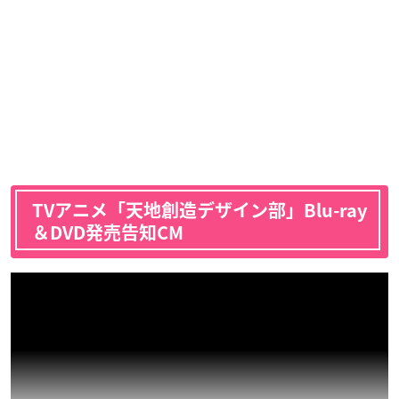
TVアニメ「天地創造デザイン部」Blu-ray
＆DVD発売告知CM