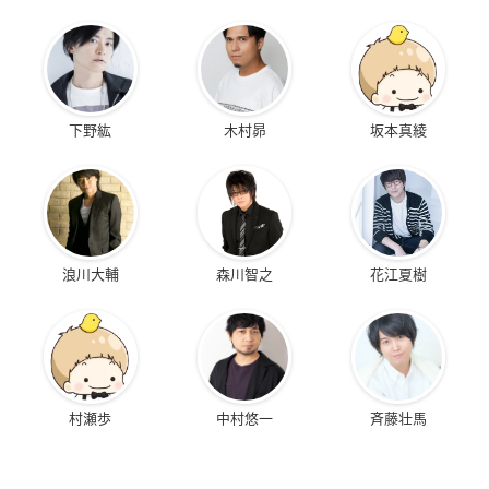
「金森の歌」「木村と水島のラップ」Animation Edit Ver.を含
む劇中音楽計59曲を収録予定
※商品の収録内容は変更になる場合がございます。
下野紘
木村昴
坂本真綾
作品概要
TVアニメ「天地創造デザイン部」
浪川大輔
森川智之
花江夏樹
【放送情報】
TOKYO MX：2021年1月7日より毎週木
曜24:00～
MBS：2021年1月8日より毎週金曜26:5
5～
テレビ愛知：2021年1月9日より毎週土
村瀬歩
中村悠一
斉藤壮馬
曜25:50～
AT-X：2021年1月7日より毎週木曜23:3