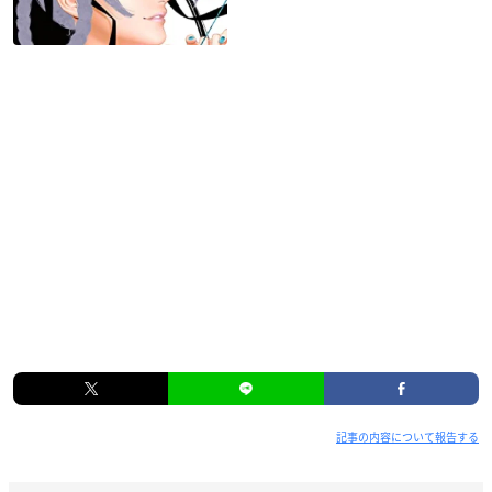
（出演：大空直美／蛇蔵（「
天地創造デザイン部
」原作）／川
田伸一郎（国立科学博物館 動物研究部研究主幹）／今泉忠明
（「ざんねんないきもの事典」（高橋書店）監修））
・キャストオーディオコメンタリー
第1巻（下田役：榎木淳弥＆上田役：原 由実）
第2巻（水島役：諏訪部順一＆金森役：岸尾だいすけ）
第3巻（木村役：梅原裕一郎＆海原役：竹内良太）
第4巻（土屋役：井上和彦＆冥戸役：大空直美＆火口役：泊 明
日菜）
第5巻（木村役：梅原裕一郎＆海原役：竹内良太）
第6巻（下田役：榎木淳弥＆水島役：諏訪部順一＆金森役：岸
尾だいすけ）
・ノンクレジットオープニング映像 ※第1巻にのみ収録
・ノンクレジットエンディング映像 ※第1巻にのみ収録
記事の内容について報告する
※商品の収録内容、特典および仕様は変更になる場合がござい