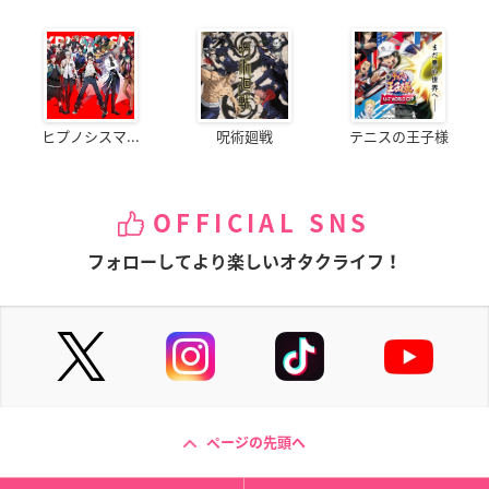
撮影監督：中萌々子
撮影監修：寺本友紀
編集：本田優規
音楽：松尾早人
音響監督：飯田里樹
ヒプノシスマ...
呪術廻戦
テニスの王子様
音響制作：スタジオマウス
音楽制作：エイベックス・ピクチャーズ
アニメーション制作：旭プロダクション
製作：天地創造デザイン部製作委員会
OFFICIAL SNS
フォローしてより楽しいオタクライフ！
【キャスト】
下田：榎木淳弥
上田：原 由実
土屋：井上和彦
木村：梅原裕一郎
水島：諏訪部順一
金森：岸尾だいすけ
ページの先頭へ
冥戸：大空直美
海原：竹内良太