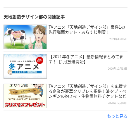
ーマ「DESIGNED BY HEAVEN！」
天地創造デザイン部の関連記事
TVアニメ「天地創造デザイン部」案件1の
先行場面カット・あらすじ到着！
2021年1月05日
【2021年冬アニメ】最新情報まとめてま
す！【1月放送開始】
2020年12月18日
TVアニメ「天地創造デザイン部」を応援す
る企業が豪華クリプレを提供！液タブ・ペ
ンギンの抱き枕・生物園無料チケットなど
2020年12月18日
Blu-ray＆DVD情報
もっと見る
アニメ「天地創造デザイン部」