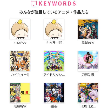
0～
KEYWORDS
※リピート放送：毎週月曜11:30～／
毎週水曜17:30～
みんなが注目しているアニメ・作品たち
BSフジ：2021年1月8日より毎週金曜24:30～
【配信情報】
Amazon Prime Video：2021年1月7日より毎週木曜24:00～
dTV：2021年1月7日より毎週木曜24:30～
ちいかわ
キャラ一覧
鬼滅の刃
※見放題独占配信
【スタッフ】
原作：蛇蔵＆鈴木ツタ・たら子「天地創造デザイン部」（講談
社「モーニングtwo」連載）
ハイキュー!!
アイドリッシ...
刀剣乱舞
監督：増井壮一
シリーズ構成：横手美智子
キャラクターデザイン：大橋幸子
プロップデザイン：今門卓也
色彩設定：田中美穂
美術監督・美術設定：根本洋行（アートチーム・コンボイ）
暗殺教室
銀魂
HUNTER...