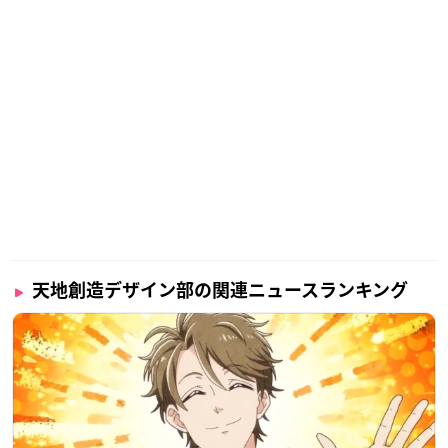
【発売日】
第1巻：2021年3月26日(金)
第2巻：2021年4月30日(金)
第3巻：2021年5月28日(金)
第4巻：2021年6月25日(金)
第5巻：2021年7月30日(金)
第6巻：2021年8月27日(金)
【価格】
Blu-ray：7,000円（税抜）
DVD：6,000円（税抜）
天地創造デザイン部の関連ニュースランキング
【初回仕様】
キャラクターデザイン＆総作画監督･大橋幸子描き下ろし特製
スリーブ
【初回封入特典】
・原作･蛇蔵先生監修！特製「天デ部」カルタ（8枚）