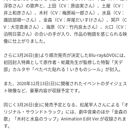
淳弥さん）の歌声と、上田（CV：原由実さん）、土屋（CV：
井上和彦さん）、木村（CV：梅原裕一郎さん）、水島（CV：
諏訪部順一さん）、金森（CV：岸尾だいすけさん）、冥戸（C
V：大空直美さん）、海原（CV：竹内良太さん）、火口（CV：
泊明日菜さん）の合いの手が入り、作品の物語を感じられる映
像に仕上がりました。
さらに3月26日(金)より順次発売が決定したBlu-ray&DVDには、
初回封入特典として原作者・蛇蔵先生が監修した特製「天デ
部」カルタや「ぺたぺた貼れる！いきものシール」が封入。
また、2020年12月13日(日)に開催されたイベントのダイジェス
ト映像など、豪華内容が収録予定です。
同じく3月26日(金)に発売予定となる、松尾早人さんによる「オ
リジナル・サウンドトラック」には、劇中音楽のほか「金森の
歌」「木村と水島のラップ」Animation Edit Ver.が収録されま
す。