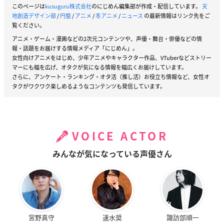
ます。
このページは
kusuguru株式会社
のにじめん編集部が作成・配信しています。
天
地創造デザイン部
/
円盤
/
アニメ
/
冬アニメ
/
ニュース
の最新情報はリンク先をご
覧ください。
アニメ・ゲーム・漫画などの2次元コンテンツや、声優・舞台・俳優などの情
報・話題をお届けする情報メディア「にじめん」。
CD情報
女性向けアニメをはじめ、少年アニメやキャラクター作品、VTuberなどストリー
マーにも幅を広げ、オタクが気になる情報を幅広くお届けしています。
さらに、アンケート・ランキング・オタ活（推し活）お役立ち情報など、女性オ
天地創造デザイン部 オリジナル・サウンドトラッ
タクがワクワク楽しめるようなコンテンツも発信しています。
ク
【アーティスト】
松尾早人
VOICE ACTOR
【発売日】
みんなが気になっている声優さん
2021年3月26日(金)
【価格】
3,500円（税抜）
宮野真守
速水奨
諏訪部順一
【収録内容】