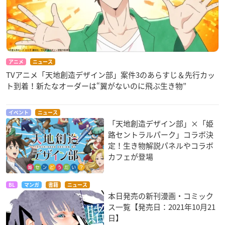
・ぺたぺた貼れる！いきものシール
【永続封入特典】
特製ブックレット（8P）
アニメ
ニュース
【収録内容】
TVアニメ「天地創造デザイン部」案件3のあらすじ＆先行カッ
本編
ト到着！新たなオーダーは“翼がないのに飛ぶ生き物”
第1巻（1話2話）／第2巻（3話4話）／第3巻（5話6話）／第4
巻（7話8話）／第5巻（9話10話）／第6巻（11話12話）
イベント
ニュース
「天地創造デザイン部」×「姫
特典映像
路セントラルパーク」コラボ決
・2020年12月13日(日)開催・先行上映イベントダイジェスト映
定！生き物解説パネルやコラボ
像
カフェが登場
（出演：榎木淳弥／原 由実／井上和彦／梅原裕一郎／諏訪部順
一／岸尾だいすけ／大空直美／竹内良太／泊 明日菜）
BL
マンガ
書籍
ニュース
本日発売の新刊漫画・コミック
・「天デ部」×国立科学博物館×ざんねんないきもの事典スペ
ス一覧【発売日：2021年10月21
シャルイベント映像
日】