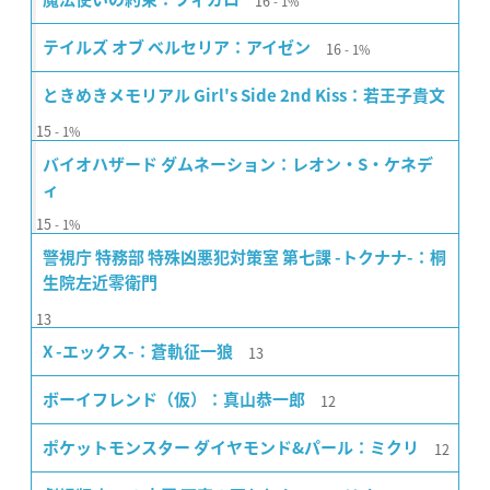
16
1%
16
テイルズ オブ ベルセリア：アイゼン
1%
ときめきメモリアル Girl's Side 2nd Kiss：若王子貴文
15
1%
バイオハザード ダムネーション：レオン・S・ケネデ
ィ
15
1%
警視庁 特務部 特殊凶悪犯対策室 第七課 -トクナナ-：桐
生院左近零衛門
13
13
X -エックス-：蒼軌征一狼
12
ボーイフレンド（仮）：真山恭一郎
12
ポケットモンスター ダイヤモンド&パール：ミクリ