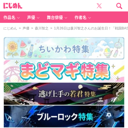
に
じ
め
ん
作品名
声優
舞台俳優
作者名
にじめん
>
声優
>
森川智之
> 1月26日は森川智之さんのお誕生日！「戦国BA