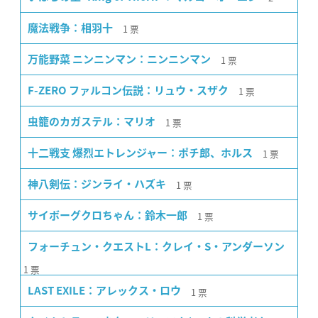
1
票
魔法戦争：相羽十
1
票
万能野菜 ニンニンマン：ニンニンマン
1
票
F-ZERO ファルコン伝説：リュウ・スザク
1
票
虫籠のカガステル：マリオ
1
票
十二戦支 爆烈エトレンジャー：ポチ郎、ホルス
1
票
神八剣伝：ジンライ・ハズキ
1
票
サイボーグクロちゃん：鈴木一郎
フォーチュン・クエストL：クレイ・S・アンダーソン
1
票
1
票
LAST EXILE：アレックス・ロウ