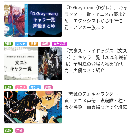
『D.Gray-man（Dグレ）』キャ
ラクター一覧・アニメ声優まと
め エクソシストから千年伯
爵・ノアの一族まで
話題
マンガ
書籍
声優
舞台俳優
『文豪ストレイドッグス（文ス
ト）』キャラ一覧【2026年最新
版】全組織の登場人物を異能
力・声優つきで紹介
話題
アニメ
マンガ
声優
『鬼滅の刃』キャラクター一
覧・アニメ声優・鬼殺隊・柱・
鬼を呼吸／血鬼術つきで全網羅
話題
声優