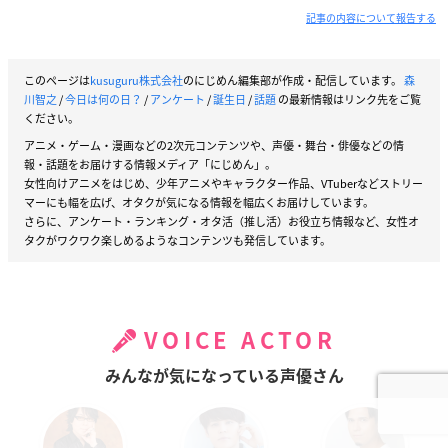
記事の内容について報告する
このページは
kusuguru株式会社
のにじめん編集部が作成・配信しています。
森
川智之
/
今日は何の日？
/
アンケート
/
誕生日
/
話題
の最新情報はリンク先をご覧
ください。
アニメ・ゲーム・漫画などの2次元コンテンツや、声優・舞台・俳優などの情
報・話題をお届けする情報メディア「にじめん」。
女性向けアニメをはじめ、少年アニメやキャラクター作品、VTuberなどストリー
マーにも幅を広げ、オタクが気になる情報を幅広くお届けしています。
さらに、アンケート・ランキング・オタ活（推し活）お役立ち情報など、女性オ
タクがワクワク楽しめるようなコンテンツも発信しています。
VOICE ACTOR
みんなが気になっている声優さん