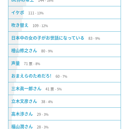
144
16%
111
イケボ
13%
109
吹き替え
12%
83
日本中の女の子がお世話になっている
9%
80
檜山修之さん
9%
71
票
声量
8%
60
おまえらのためだろ!
7%
41
票
三木眞一郎さん
5%
38
立木文彦さん
4%
29
高木渉さん
3%
28
福山潤さん
3%