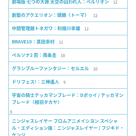
12
劇場版 七つの大罪 天空の囚われ人：ベルリオン
12
創聖のアクエリオン：頭翅〈トーマ〉
12
中間管理録トネガワ：利根川幸雄
11
BRAVE10：真田幸村
10
ペルソナ2 罰：南条圭
10
グランブルーファンタジー：セルエル
9
ドリフェス!：三神遙人
宇宙の騎士テッカマンブレード：Dボゥイ / テッカマン
ブレード〈相羽タカヤ〉
9
ニンジャスレイヤー フロムアニメイシヨン スペシャ
ル・エディション版：ニンジャスレイヤー / フジキド・
ケンジ