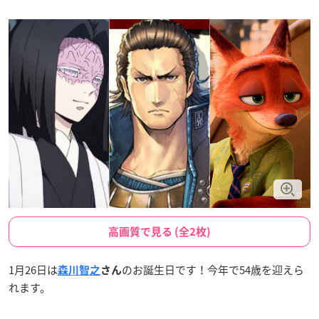
高画質で見る (全2枚)
1月26日は
のお誕生日です！今年で54歳を迎えら
森川智之
さん
れます。