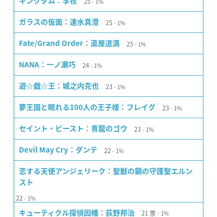
25
キングダム：李牧
1%
25
ガラスの仮面：速水真澄
1%
25
Fate/Grand Order：蘆屋道満
1%
24
NANA：一ノ瀬巧
1%
23
遊☆戯☆王：城之内克也
1%
23
夢王国と眠れる100人の王子様：フレイグ
1%
23
セイント・ビースト：青龍のゴウ
1%
22
Devil May Cry：ダンテ
1%
恋する天使アンジェリーク：聖獣の鋼の守護聖エルン
スト
22
1%
21
票
キューティクル探偵因幡：荻野邦治
1%