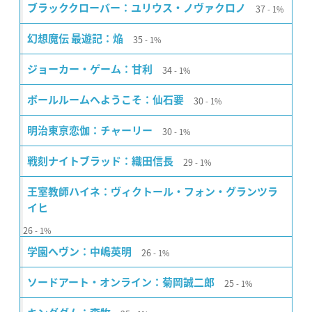
37
ブラッククローバー：ユリウス・ノヴァクロノ
1%
35
幻想魔伝 最遊記：焔
1%
34
ジョーカー・ゲーム：甘利
1%
30
ボールルームへようこそ：仙石要
1%
30
明治東亰恋伽：チャーリー
1%
29
戦刻ナイトブラッド：織田信長
1%
王室教師ハイネ：ヴィクトール・フォン・グランツラ
イヒ
26
1%
26
学園ヘヴン：中嶋英明
1%
25
ソードアート・オンライン：菊岡誠二郎
1%