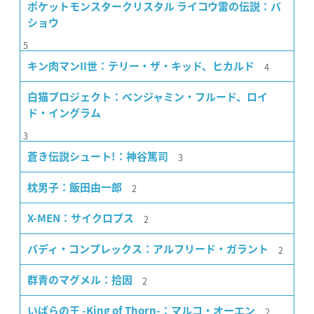
ポケットモンスタークリスタル ライコウ雷の伝説：バ
ショウ
5
4
キン肉マンII世：テリー・ザ・キッド、ヒカルド
白猫プロジェクト：ベンジャミン・フルード、ロイ
ド・イングラム
3
3
蒼き伝説シュート!：神谷篤司
2
枕男子：飯田由一郎
2
X-MEN：サイクロプス
2
バディ・コンプレックス：アルフリード・ガラント
2
群青のマグメル：拾因
2
いばらの王 -King of Thorn-：マルコ・オーエン