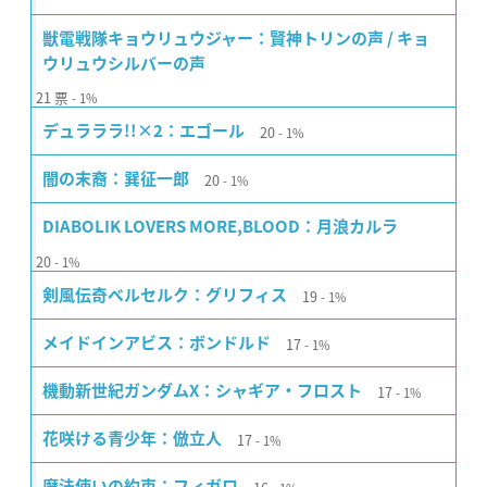
獣電戦隊キョウリュウジャー：賢神トリンの声 / キョ
ウリュウシルバーの声
21
票
1%
20
デュラララ!!×2：エゴール
1%
20
闇の末裔：巽征一郎
1%
DIABOLIK LOVERS MORE,BLOOD：月浪カルラ
20
1%
19
剣風伝奇ベルセルク：グリフィス
1%
17
メイドインアビス：ボンドルド
1%
17
機動新世紀ガンダムX：シャギア・フロスト
1%
17
花咲ける青少年：倣立人
1%
魔法使いの約束：フィガロ