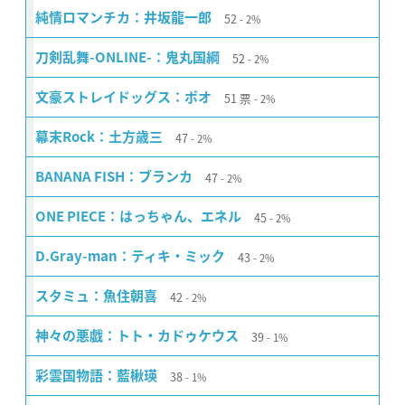
52
純情ロマンチカ：井坂龍一郎
2%
52
刀剣乱舞-ONLINE-：鬼丸国綱
2%
51
票
文豪ストレイドッグス：ポオ
2%
47
幕末Rock：土方歳三
2%
47
BANANA FISH：ブランカ
2%
45
ONE PIECE：はっちゃん、エネル
2%
43
D.Gray-man：ティキ・ミック
2%
42
スタミュ：魚住朝喜
2%
39
神々の悪戯：トト・カドゥケウス
1%
38
彩雲国物語：藍楸瑛
1%