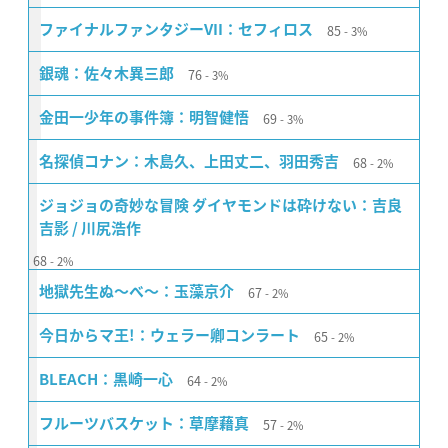
85
ファイナルファンタジーVII：セフィロス
3%
76
銀魂：佐々木異三郎
3%
69
金田一少年の事件簿：明智健悟
3%
68
名探偵コナン：木島久、上田丈二、羽田秀吉
2%
ジョジョの奇妙な冒険 ダイヤモンドは砕けない：吉良
吉影 / 川尻浩作
68
2%
67
地獄先生ぬ〜べ〜：玉藻京介
2%
65
今日からマ王!：ウェラー卿コンラート
2%
64
BLEACH：黒崎一心
2%
57
フルーツバスケット：草摩藉真
2%