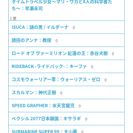
タイムトラベル少女〜マリ・ワカと8人の科学者た
ち〜：早瀬永司
1
票
0
ISUCA：謎の男 / イルダーナ
0
誘拐のアンナ：教授
0
ロード オブ ヴァーミリオン 紅蓮の王：赤谷犬樹
0
RIDEBACK -ライドバック-：キーファ
0
コスモウォーリアー零：ウォーリアス・ゼロ
0
スカルマン：神代正樹
0
SPEED GRAPHER：水天宮寵児
0
ベクシル 2077日本鎖国：キサラギ
0
SUBMARINE SUPER 99：大山築