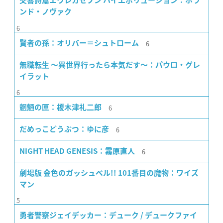
交響詩篇エウレカセブン ハイエボリューション：ホラ
ンド・ノヴァク
6
6
賢者の孫：オリバー＝シュトローム
無職転生 〜異世界行ったら本気だす〜：パウロ・グレ
イラット
6
6
魍魎の匣：榎木津礼二郎
6
だめっこどうぶつ：ゆに彦
6
NIGHT HEAD GENESIS：霧原直人
劇場版 金色のガッシュベル!! 101番目の魔物：ワイズ
マン
5
勇者警察ジェイデッカー：デューク / デュークファイ