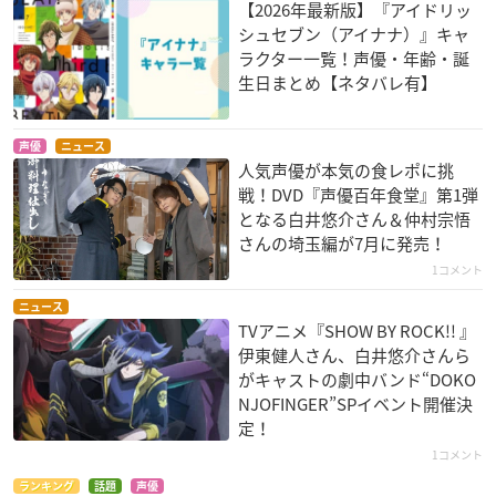
【2026年最新版】『アイドリッ
シュセブン（アイナナ）』キャ
ラクター一覧！声優・年齢・誕
生日まとめ【ネタバレ有】
声優
ニュース
人気声優が本気の食レポに挑
戦！DVD『声優百年食堂』第1弾
となる白井悠介さん＆仲村宗悟
さんの埼玉編が7月に発売！
1コメント
ニュース
TVアニメ『SHOW BY ROCK!! 』
伊東健人さん、白井悠介さんら
がキャストの劇中バンド“DOKO
NJOFINGER”SPイベント開催決
定！
1コメント
ランキング
話題
声優