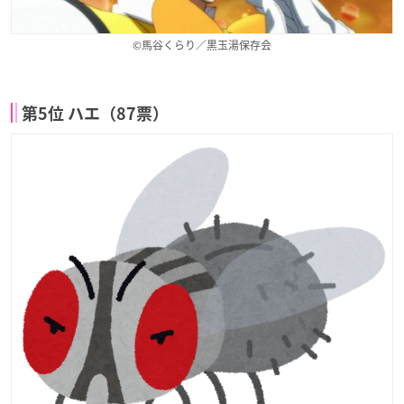
©馬谷くらり／黒玉湯保存会
第5位 ハエ（87票）