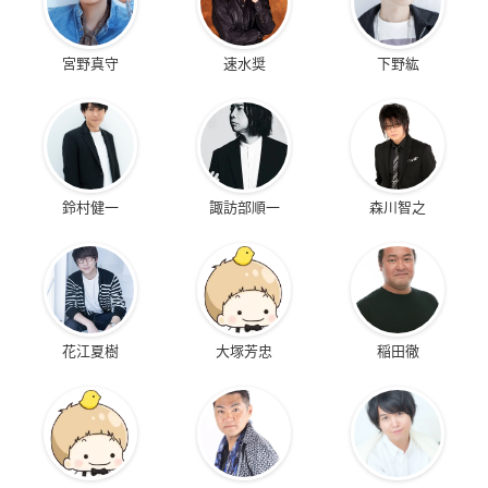
宮野真守
速水奨
下野紘
鈴村健一
諏訪部順一
森川智之
花江夏樹
大塚芳忠
稲田徹