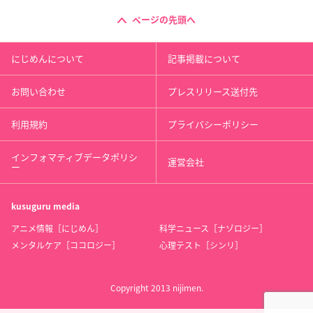
ページの先頭へ
にじめんについて
記事掲載について
お問い合わせ
プレスリリース送付先
利用規約
プライバシーポリシー
インフォマティブデータポリシ
運営会社
ー
kusuguru
media
アニメ情報［にじめん］
科学ニュース［ナゾロジー］
メンタルケア［ココロジー］
心理テスト［シンリ］
Copyright 2013 nijimen.