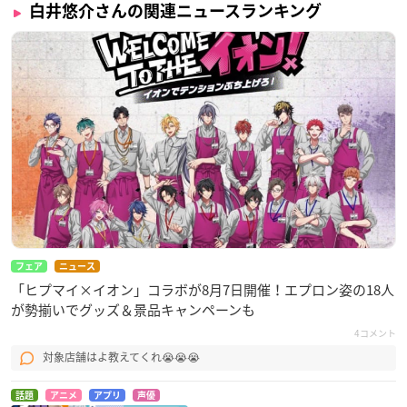
白井悠介さんの関連ニュースランキング
フェア
ニュース
「ヒプマイ×イオン」コラボが8月7日開催！エプロン姿の18人
が勢揃いでグッズ＆景品キャンペーンも
4コメント
対象店舗はよ教えてくれ😭😭😭
話題
アニメ
アプリ
声優