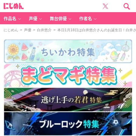
に
じ
め
ん
作品名
声優
舞台俳優
作者名
にじめん
>
声優
>
白井悠介
> 本日1月18日は白井悠介さんのお誕生日！白井