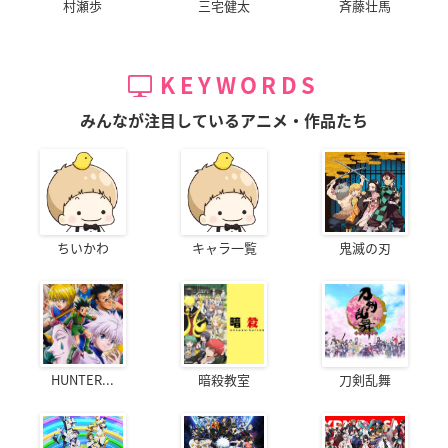
村瀬歩
三宅健太
斉藤壮馬
KEYWORDS
みんなが注目しているアニメ・作品たち
ちいかわ
キャラ一覧
鬼滅の刃
HUNTER...
暗殺教室
刀剣乱舞