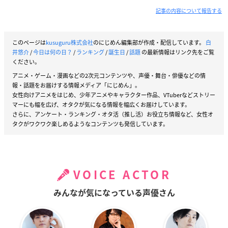
記事の内容について報告する
このページは
kusuguru株式会社
のにじめん編集部が作成・配信しています。
白
井悠介
/
今日は何の日？
/
ランキング
/
誕生日
/
話題
の最新情報はリンク先をご覧
ください。
アニメ・ゲーム・漫画などの2次元コンテンツや、声優・舞台・俳優などの情
報・話題をお届けする情報メディア「にじめん」。
女性向けアニメをはじめ、少年アニメやキャラクター作品、VTuberなどストリー
マーにも幅を広げ、オタクが気になる情報を幅広くお届けしています。
さらに、アンケート・ランキング・オタ活（推し活）お役立ち情報など、女性オ
タクがワクワク楽しめるようなコンテンツも発信しています。
VOICE ACTOR
みんなが気になっている声優さん