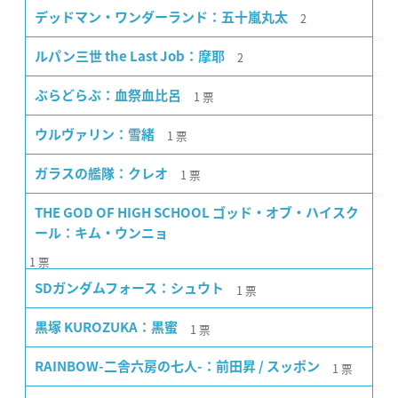
2
デッドマン・ワンダーランド：五十嵐丸太
2
ルパン三世 the Last Job：摩耶
1
票
ぶらどらぶ：血祭血比呂
1
票
ウルヴァリン：雪緒
1
票
ガラスの艦隊：クレオ
THE GOD OF HIGH SCHOOL ゴッド・オブ・ハイスク
ール：キム・ウンニョ
1
票
1
票
SDガンダムフォース：シュウト
1
票
黒塚 KUROZUKA：黒蜜
1
票
RAINBOW-二舎六房の七人-：前田昇 / スッポン