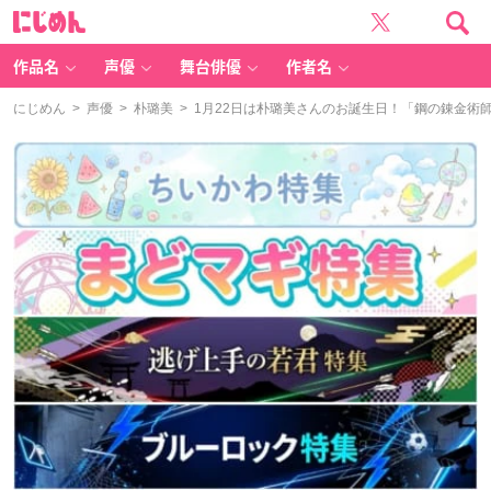
に
じ
め
ん
作品名
声優
舞台俳優
作者名
にじめん
>
声優
>
朴璐美
> 1月22日は朴璐美さんのお誕生日！「鋼の錬金術