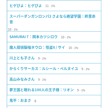
11
ヒゲぴよ：ヒゲぴよ
1%
スーパーダンガンロンパ2 さよなら絶望学園：終里赤
音
10
1%
10
SAMURAI 7：岡本カツシロウ
1%
10
魔人探偵脳噛ネウロ：怪盗X / サイ
1%
9
川上とも子さん
1%
9
からくりサーカス：ルシール・ベルヌイユ
1%
9
高山みなみさん
1%
9
夢王国と眠れる100人の王子様：リオン
1%
8
鬼平：おまさ