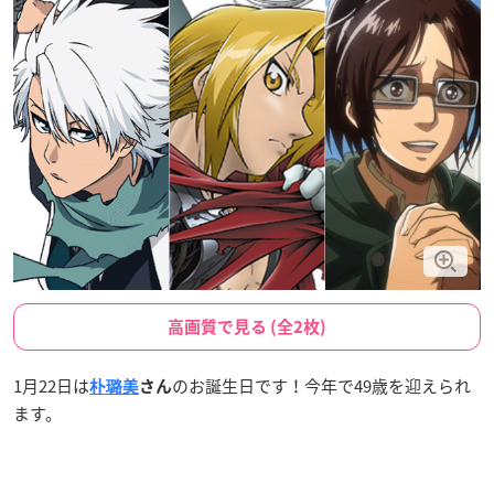
高画質で見る (全2枚)
1月22日は
のお誕生日です！今年で49歳を迎えられ
朴璐美
さん
ます。