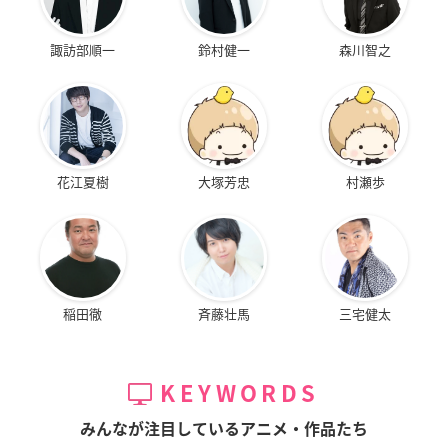
諏訪部順一
鈴村健一
森川智之
花江夏樹
大塚芳忠
村瀬歩
稲田徹
斉藤壮馬
三宅健太
KEYWORDS
みんなが注目しているアニメ・作品たち