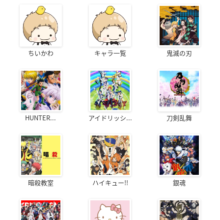
ちいかわ
キャラ一覧
鬼滅の刃
HUNTER...
アイドリッシ...
刀剣乱舞
暗殺教室
ハイキュー!!
銀魂