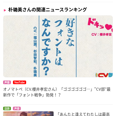
朴璐美さんの関連ニュースランキング
声優
YouTube
オノマトペ（CV.櫻井孝宏さん）「ゴゴゴゴゴゴ…」“CV部”最
新作で「フォント戦争」勃発！？
話題
声優
「あんたと逢えてわたしは最高