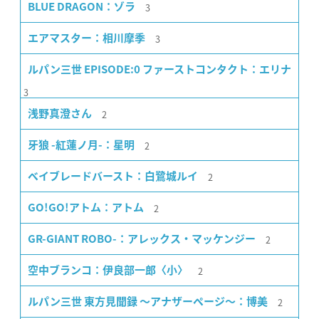
3
BLUE DRAGON：ゾラ
3
エアマスター：相川摩季
ルパン三世 EPISODE:0 ファーストコンタクト：エリナ
3
2
浅野真澄さん
2
牙狼 -紅蓮ノ月-：星明
2
ベイブレードバースト：白鷺城ルイ
2
GO!GO!アトム：アトム
2
GR-GIANT ROBO-：アレックス・マッケンジー
2
空中ブランコ：伊良部一郎〈小〉
2
ルパン三世 東方見聞録 〜アナザーページ〜：博美