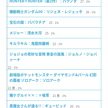
27
HUNTER×HUNTER（第2作）：パクノダ
2%
26
機動戦士ガンダム00：リジェネ・レジェッタ
1%
25
宝石の国：パパラチア
1%
25
メジャー：清水大河
1%
22
キルラキル：鬼龍院羅暁
1%
ジョジョの奇妙な冒険 黄金の旋風：ジョルノ・ジョバ
ァーナ
22
1%
劇場版ポケットモンスター ダイヤモンド&パール 幻影
の覇者 ゾロアーク：ゾロアーク
21
票
1%
21
票
賭ケグルイ××：×喰零
1%
20
黒魔女さんが通る!!：ギュービッド
1%