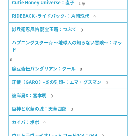
1
票
Cutie Honey Universe：直子
0
RIDEBACK -ライドバック-：片岡珠代
0
獣兵衛忍風帖 龍宝玉篇：つぶて
ハプニングスター☆ 〜地球人の知らない冒険〜：キッ
ド
0
0
魔豆奇伝パンダリアン：クール
0
牙狼〈GARO〉-炎の刻印-：エマ・グスマン
0
彼岸島X：宮本明
0
巨神と氷華の城：天草四郎
0
カイバ：ポポ
0
ウルトラヴァイオレット コード044：044