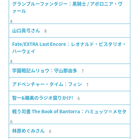
グランブルーファンタジー：黒騎士 / アポロニア・ヴ
ァール
8
8
山口眞弓さん
Fate/EXTRA Last Encore：レオナルド・ビスタリオ・
ハーウェイ
8
7
学園戦記ムリョウ：守山那由多
7
アドベンチャー・タイム：フィン
6
智一&璐美のラジオ腐りかけ!
戦う司書 The Book of Bantorra：ハミュッツ＝メセタ
6
6
林原めぐみさん