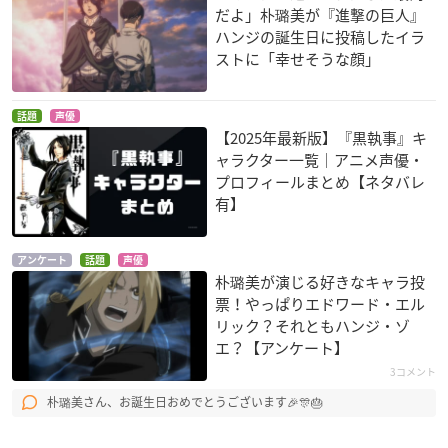
だよ」朴璐美が『進撃の巨人』
ハンジの誕生日に投稿したイラ
ストに「幸せそうな顔」
話題
声優
【2025年最新版】『黒執事』キ
ャラクター一覧｜アニメ声優・
プロフィールまとめ【ネタバレ
有】
アンケート
話題
声優
朴璐美が演じる好きなキャラ投
票！やっぱりエドワード・エル
リック？それともハンジ・ゾ
エ？【アンケート】
3コメント
朴璐美さん、お誕生日おめでとうございます🎉🎊🎂