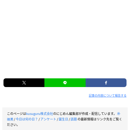
記事の内容について報告する
このページは
kusuguru株式会社
のにじめん編集部が作成・配信しています。
朴
璐美
/
今日は何の日？
/
アンケート
/
誕生日
/
話題
の最新情報はリンク先をご覧く
ださい。