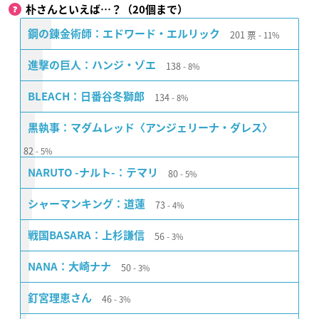
朴さんといえば…？（20個まで）
201
票
鋼の錬金術師：エドワード・エルリック
11%
138
進撃の巨人：ハンジ・ゾエ
8%
134
BLEACH：日番谷冬獅郎
8%
黒執事：マダムレッド〈アンジェリーナ・ダレス〉
82
5%
80
NARUTO -ナルト-：テマリ
5%
73
シャーマンキング：道蓮
4%
56
戦国BASARA：上杉謙信
3%
50
NANA：大崎ナナ
3%
46
釘宮理恵さん
3%