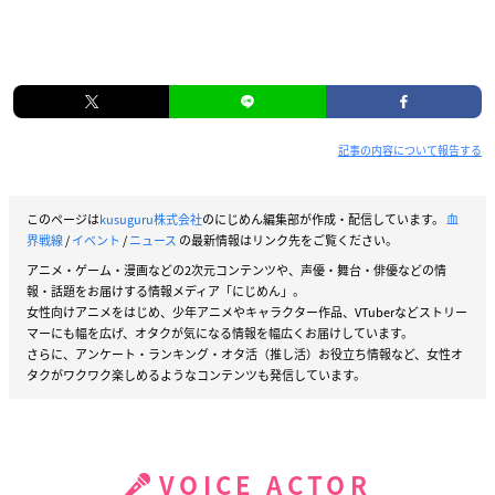
記事の内容について報告する
このページは
kusuguru株式会社
のにじめん編集部が作成・配信しています。
血
界戦線
/
イベント
/
ニュース
の最新情報はリンク先をご覧ください。
アニメ・ゲーム・漫画などの2次元コンテンツや、声優・舞台・俳優などの情
報・話題をお届けする情報メディア「にじめん」。
女性向けアニメをはじめ、少年アニメやキャラクター作品、VTuberなどストリー
マーにも幅を広げ、オタクが気になる情報を幅広くお届けしています。
さらに、アンケート・ランキング・オタ活（推し活）お役立ち情報など、女性オ
タクがワクワク楽しめるようなコンテンツも発信しています。
VOICE ACTOR