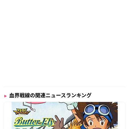
【営業時間】
11:00〜20:00 ※最終日は19:00まで
【店舗情報】
公式サイト
／
Twitter
なんばマルイ
【開催期間】
2021年3月12日(金)～3月22日(月)
【開催場所】
7F イベントスペース
血界戦線の関連ニュースランキング
【営業時間】
11:00〜20:00 ※最終日は19:00まで