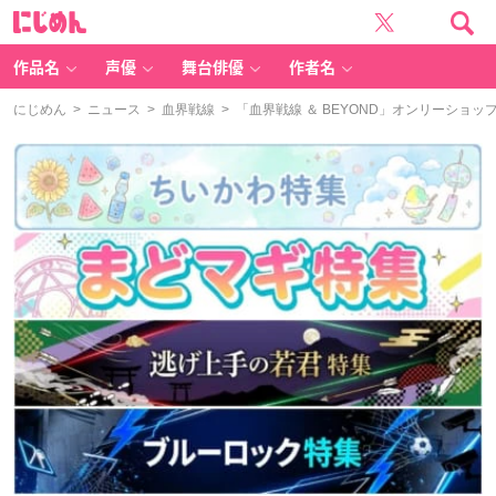
に
じ
め
ん
作品名
声優
舞台俳優
作者名
にじめん
>
ニュース
>
血界戦線
> 「血界戦線 ＆ BEYOND」オンリーシ