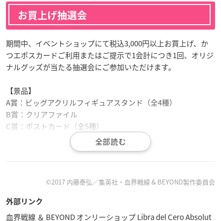
お買上げ抽選会
期間中、イベントショップにて税込3,000円以上お買上げ、か
つエポスカードご利用またはご提示で1会計につき1回、オリジ
ナルグッズが当たる抽選会にご参加いただけます。
【景品】
A賞：ビッグアクリルフィギュアスタンド（全4種）
B賞：クリアファイル
C賞：ポストカード（全5種）
※当日のエポスカードご入会も承ります。
※エポスカードはご本人様以外ご利用いただけません。
※レシート1枚につき1回の抽選です。「税込3,000円ごと」で
©2017 内藤泰弘／集英社・血界戦線 & BEYOND製作委員会
はございません。
※いかなる場合も精算を2回以上に分けることはできません。
外部リンク
※抽選会はご購入当日のレシートのみ有効です。
血界戦線 ＆ BEYOND オンリーショップ Libra del Cero Absolut