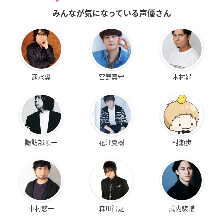
みんなが気になっている声優さん
速水奨
宮野真守
木村昴
諏訪部順一
花江夏樹
村瀬歩
中村悠一
森川智之
武内駿輔