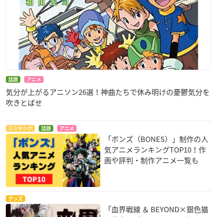
WEB販売概要
【受付期間】
2021年1月29日(金)6:00～3月22日(月)5:59
話題
アニメ
【発送日】
気分が上がるアニソン26選！神曲たちで休み明けの憂鬱気分を
2021年4月下旬より順次お届け予定
吹きとばせ
▼購入はこちら
ランキング
話題
アニメ
Chugaionline
／
マルイノアニメ ONLINE SHOP
「ボンズ（BONES）」制作の人
気アニメランキングTOP10！作
画や評判・制作アニメ一覧も
グッズ
「血界戦線 ＆ BEYOND×銀色猫