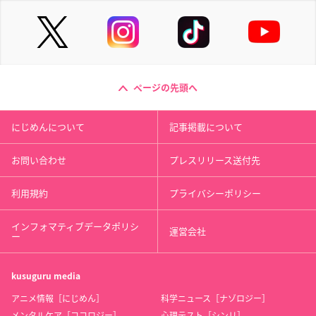
ページの先頭へ
にじめんについて
記事掲載について
お問い合わせ
プレスリリース送付先
利用規約
プライバシーポリシー
インフォマティブデータポリシ
運営会社
ー
kusuguru
media
アニメ情報［にじめん］
科学ニュース［ナゾロジー］
メンタルケア［ココロジー］
心理テスト［シンリ］