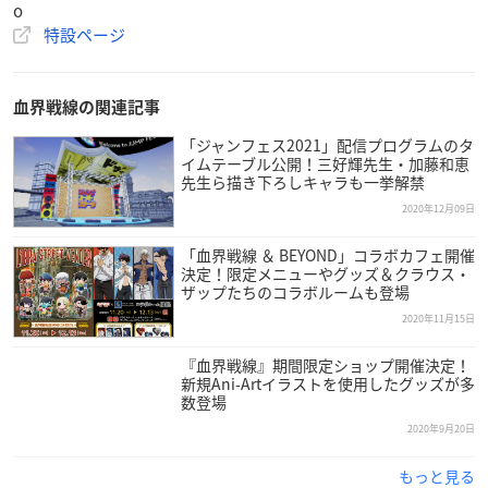
※レシートの合算はできかねます。
o
※景品はなくなり次第終了となります。あらかじめご了承くだ
特設ページ
さい。
※抽選会景品の内容は予告なく変更・中止になる場合がござい
ます。
血界戦線の関連記事
「ジャンフェス2021」配信プログラムのタ
イムテーブル公開！三好輝先生・加藤和恵
先生ら描き下ろしキャラも一挙解禁
開催概要
2020年12月09日
「血界戦線 ＆ BEYOND」コラボカフェ開催
決定！限定メニューやグッズ＆クラウス・
「血界戦線 ＆ BEYOND オンリーショップ Libra de
ザップたちのコラボルームも登場
l Cero Absoluto」
2020年11月15日
新宿マルイ アネックス
『血界戦線』期間限定ショップ開催決定！
【開催期間】
新規Ani-Artイラストを使用したグッズが多
数登場
2021年1月29日(金)～2月15日(月)
2020年9月20日
【開催場所】
もっと見る
1F イベントスペース