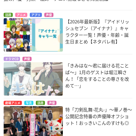
話題
アニメ
アプリ
声優
【2026年最新版】『アイドリッ
シュセブン（アイナナ）』キャ
ラクター一覧！声優・年齢・誕
生日まとめ【ネタバレ有】
ドラマCD
声優
「きみはな～君に届ける花こと
ば～」1月のゲストは堀江瞬さ
ん！「恋をすることの尊さを改
めて…」
劇場アニメ
写真
話題
声優
特「刀剣乱舞-花丸-」～華ノ巻～
公開記念特番の声優陣オフショ
ット！おっきいこんのすけも◎