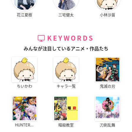
花江夏樹
三宅健太
小林沙苗
KEYWORDS
みんなが注目しているアニメ・作品たち
ちいかわ
キャラ一覧
鬼滅の刃
HUNTER...
暗殺教室
刀剣乱舞