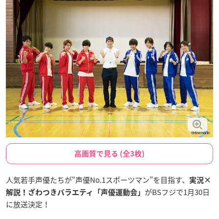
高画質で見る (全3枚)
人気若手声優たちが“声優No.1スポーツマン”を目指す、
実況×
がBSフジで1月30日
解説！ざわつきバラエティ「声優運動会」
に放送決定！