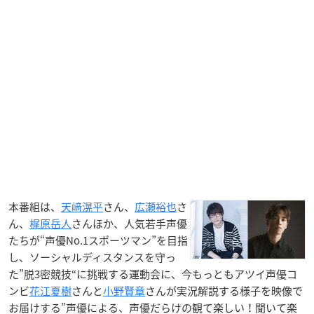
本番組は、
天﨑滉平
さん、
広瀬裕也
さ
ん、
梶原岳人
さんほか、人気若手声優
たちが“声優No.1スポーツマン”を目指
し、ソーシャルディスタンスを守っ
た”脱3密競技“に挑戦する運動会に、今もっともアツイ声優コ
ンビ
花江夏樹
さんと
小野賢章
さんが実況解説する様子を映像で
お届けする”声優による、声優だらけの観て楽しい！聞いて楽