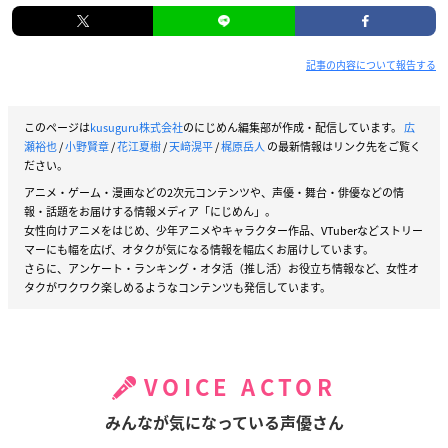
記事の内容について報告する
このページは
kusuguru株式会社
のにじめん編集部が作成・配信しています。
広
瀬裕也
/
小野賢章
/
花江夏樹
/
天﨑滉平
/
梶原岳人
の最新情報はリンク先をご覧く
ださい。
アニメ・ゲーム・漫画などの2次元コンテンツや、声優・舞台・俳優などの情
報・話題をお届けする情報メディア「にじめん」。
女性向けアニメをはじめ、少年アニメやキャラクター作品、VTuberなどストリー
マーにも幅を広げ、オタクが気になる情報を幅広くお届けしています。
さらに、アンケート・ランキング・オタ活（推し活）お役立ち情報など、女性オ
タクがワクワク楽しめるようなコンテンツも発信しています。
VOICE ACTOR
みんなが気になっている声優さん