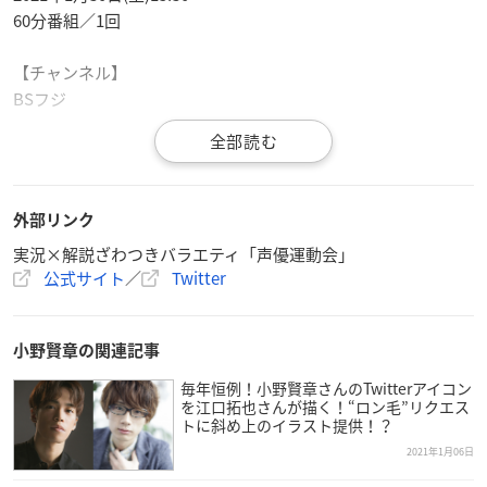
60分番組／1回
【チャンネル】
BSフジ
​【競技】
・踊って落とせ！ダンスダンス準備体操
・一言入魂！ソーシャルディスタンス玉入れ
外部リンク
・四心同体!?キングサイズバレー
実況×解説ざわつきバラエティ「声優運動会」
・イケボで繋げ！ビッグスケールバトンリレー！
公式サイト
／
Twitter
【出演】
実況・解説：
花江夏樹
、
小野賢章
、
小野賢章の関連記事
紅組：
天﨑滉平
、橘龍丸、伊藤昌弘、下鶴直幸
白組：
広瀬裕也
、
梶原岳人
、前田誠二、野田てつろう
毎年恒例！小野賢章さんのTwitterアイコン
を江口拓也さんが描く！“ロン毛”リクエス
審判：せとたけお
トに斜め上のイラスト提供！？
※敬称略
2021年1月06日