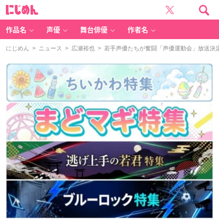
に
じ
め
ん
作品名
声優
舞台俳優
作者名
にじめん
>
ニュース
>
広瀬裕也
> 若手声優たちが奮闘「声優運動会」放送決