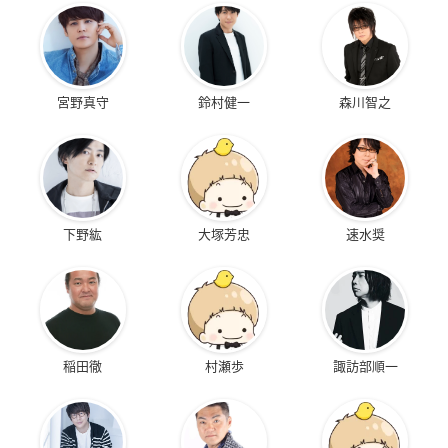
宮野真守
鈴村健一
森川智之
下野紘
大塚芳忠
速水奨
稲田徹
村瀬歩
諏訪部順一