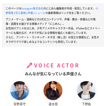
このページは
kusuguru株式会社
のにじめん編集部が作成・配信しています。
小
野賢章
/
花江夏樹
/
声優
/
ニュース
の最新情報はリンク先をご覧ください。
アニメ・ゲーム・漫画などの2次元コンテンツや、声優・舞台・俳優などの情
報・話題をお届けする情報メディア「にじめん」。
女性向けアニメをはじめ、少年アニメやキャラクター作品、VTuberなどストリー
マーにも幅を広げ、オタクが気になる情報を幅広くお届けしています。
さらに、アンケート・ランキング・オタ活（推し活）お役立ち情報など、女性オ
タクがワクワク楽しめるようなコンテンツも発信しています。
VOICE ACTOR
みんなが気になっている声優さん
宮野真守
速水奨
下野紘