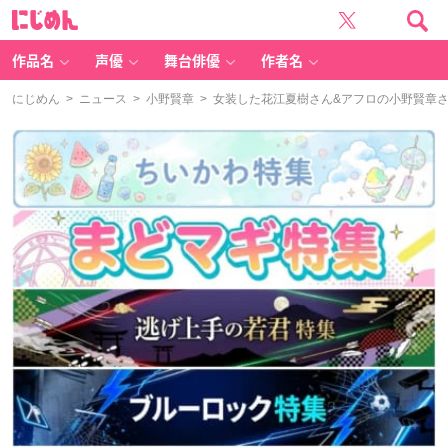
に
じ
め
ん
作品名
声優
舞台俳優
作者名
にじめん
>
ニュース
>
小野賢章
> 女装した花江夏樹さん&アフロの小野賢章