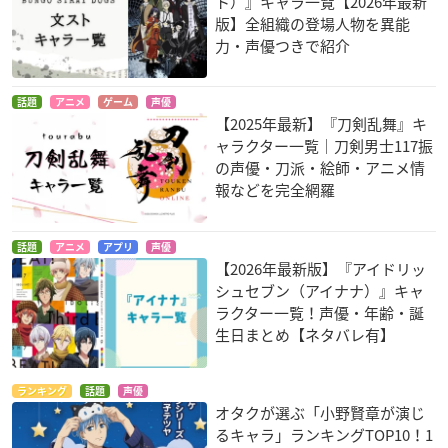
ト）』キャラ一覧【2026年最新
版】全組織の登場人物を異能
力・声優つきで紹介
話題
アニメ
ゲーム
声優
【2025年最新】『刀剣乱舞』キ
ャラクター一覧｜刀剣男士117振
の声優・刀派・絵師・アニメ情
報などを完全網羅
話題
アニメ
アプリ
声優
【2026年最新版】『アイドリッ
シュセブン（アイナナ）』キャ
ラクター一覧！声優・年齢・誕
生日まとめ【ネタバレ有】
ランキング
話題
声優
オタクが選ぶ「小野賢章が演じ
るキャラ」ランキングTOP10！1