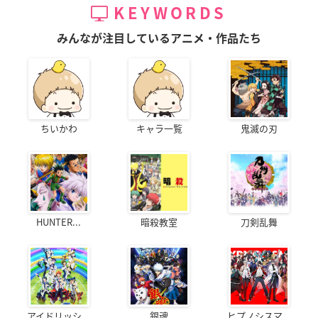
KEYWORDS
みんなが注目しているアニメ・作品たち
ちいかわ
キャラ一覧
鬼滅の刃
HUNTER...
暗殺教室
刀剣乱舞
アイドリッシ...
銀魂
ヒプノシスマ...