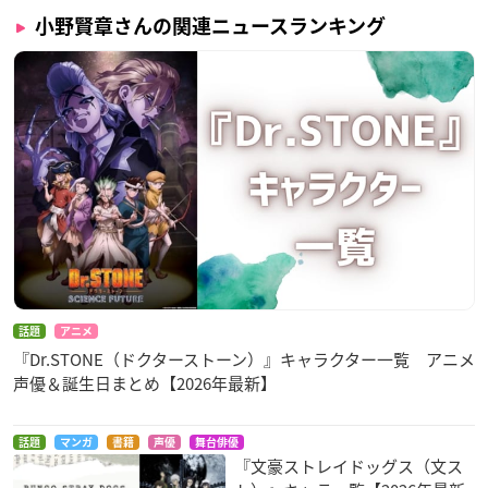
当人に密着。小野賢章さんがスカイダイビングに挑む一部始終
小野賢章さんの関連ニュースランキング
をとらえた挑戦の記録「小野賢章の見切り発車!（仮）」を是
非ご覧ください。
【配信サイト】
テレビ東京アニメ公式サイト「
あにてれ
」
【配信開始日】
2021年1月22日(金)18:00
【視聴条件】
あにてれ見放題会員（月額700円[税抜]）
※14日間無料トライアル実施中！
話題
アニメ
『Dr.STONE（ドクターストーン）』キャラクター一覧 アニメ
声優＆誕生日まとめ【2026年最新】
話題
マンガ
書籍
声優
舞台俳優
『文豪ストレイドッグス（文ス