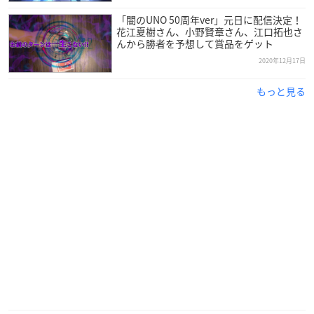
「闇のUNO 50周年ver」元日に配信決定！
「小野賢章と花江夏樹の見切り発車!（仮）」夜公演の模様
花江夏樹さん、小野賢章さん、江口拓也さ
んから勝者を予想して賞品をゲット
に、小野賢章さんと花江夏樹さんのスペシャルインタビューを
2020年12月17日
加えた特別編集版です。
もっと見る
“見切り発車”した企画はどのように着地したのか？！二人がや
りたいことは全て実現できたのか？！どうぞお楽しみに。
【初回放送日】
2021年1月31日(日)19:00～21:00
スピンオフ番組「小野賢章の見切り発車!（仮）前
編・後編」配信
12月26日に行われたイベント、「小野賢章と花江夏樹の見切り
発車!（仮）」内で使用された、「小野賢章の夢、スカイダイビ
ングに挑戦！」の全編が、あにてれ独占配信決定！
小野賢章さんが夢だったと語るスカイダイビング当日の朝から