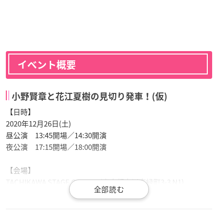
イベント概要
小野賢章と花江夏樹の見切り発車！(仮)
【日時】
2020年12月26日(土)
昼公演 13:45開場／14:30開演
夜公演 17:15開場／18:00開演
【会場】
TACHIKAWA STAGE GARDEN(東京都立川市緑町3-3 N1)
【出演】
小野賢章
、
花江夏樹
、柳原哲也(アメリカザリガニ)