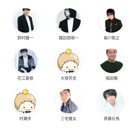
鈴村健一
諏訪部順一
森川智之
花江夏樹
大塚芳忠
稲田徹
村瀬歩
三宅健太
斉藤壮馬