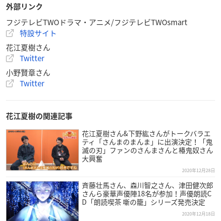
外部リンク
※敬称略
フジテレビTWOドラマ・アニメ/フジテレビTWOsmart
特設サイト
【配信】
Streaming+、あにてれアーカイブ配信は1/3(日)まで！
花江夏樹さん
Twitter
【配信視聴チケット料金】
小野賢章さん
¥4,000(税込)
Twitter
【視聴可能期間】
2021年1月3日(日)23:59まで
花江夏樹の関連記事
花江夏樹さん&下野紘さんがトークバラエ
【販売期間】
ティ「さんまのまんま」に出演決定！「鬼
滅の刃」ファンのさんまさんと椿鬼奴さん
2020年12月14日(月)12:00 〜 2021年1月3日(日)20:00
大興奮
Streaming+
／
あにてれ
2020年12月28日
斉藤壮馬さん、森川智之さん、津田健次郎
放送
さんら豪華声優陣18名が参加！声優朗読C
D「朗読喫茶 噺の籠」シリーズ発売決定
フジテレビTWOドラマ・アニメ/フジテレビTWOsmart夜公演
2020年12月18日
特別編集版が独占放送決定！