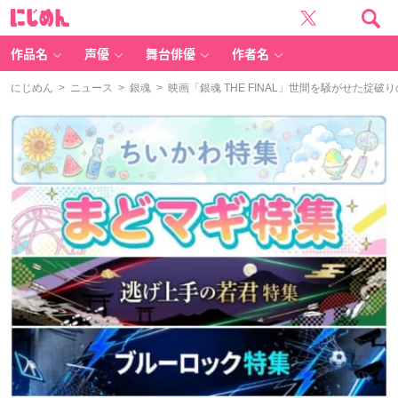
に
じ
め
ん
作品名
声優
舞台俳優
作者名
にじめん
>
ニュース
>
銀魂
> 映画「銀魂 THE FINAL」世間を騒がせた