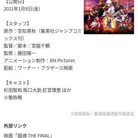
【公開日】
2021年1月8日(金)
【スタッフ】
原作：空知英秋（集英社ジャンプコミ
ックス刊）
監督／脚本：宮脇千鶴
監修：藤田陽一
アニメーション制作：BN Pictures
配給：ワーナー・ブラザース映画
【キャスト】
杉田智和 阪口大助 釘宮理恵 ほか
※敬称略
©空知英秋／劇場版銀魂製作委員会
外部リンク
映画「銀魂 THE FINAL」