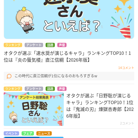
ランキング
アンケート
話題
声優
オタクが選ぶ「速水奨が演じるキャラ」ランキングTOP10！1
位は『炎の蜃気楼』直江信綱【2026年版】
14コメント
この時代に直江信綱が1位になるのおもろすぎるw
ランキング
アンケート
話題
声優
オタクが選ぶ「日野聡が演じる
キャラ」ランキングTOP10！1位
は『鬼滅の刃』煉󠄁獄杏寿郎【202
6年版】
2コメント
イベント
フェア
ニュース