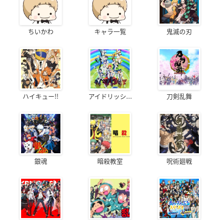
ちいかわ
キャラ一覧
鬼滅の刃
ハイキュー!!
アイドリッシ...
刀剣乱舞
銀魂
暗殺教室
呪術廻戦