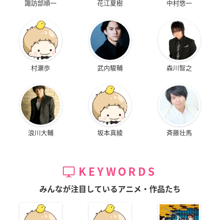
諏訪部順一
花江夏樹
中村悠一
村瀬歩
武内駿輔
森川智之
浪川大輔
坂本真綾
斉藤壮馬
KEYWORDS
みんなが注目しているアニメ・作品たち