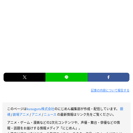
記事の内容について報告する
このページは
kusuguru株式会社
のにじめん編集部が作成・配信しています。
銀
魂
/
劇場アニメ
/
アニメ
/
ニュース
の最新情報はリンク先をご覧ください。
アニメ・ゲーム・漫画などの2次元コンテンツや、声優・舞台・俳優などの情
報・話題をお届けする情報メディア「にじめん」。