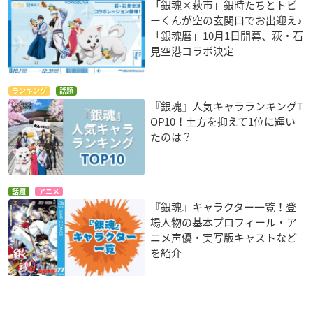
「銀魂×萩市」銀時たちとトビ
ーくんが空の玄関口でお出迎え♪
「銀魂暦」10月1日開幕、萩・石
見空港コラボ決定
ランキング
話題
『銀魂』人気キャラランキングT
OP10！土方を抑えて1位に輝い
たのは？
話題
アニメ
『銀魂』キャラクター一覧！登
場人物の基本プロフィール・ア
ニメ声優・実写版キャストなど
を紹介