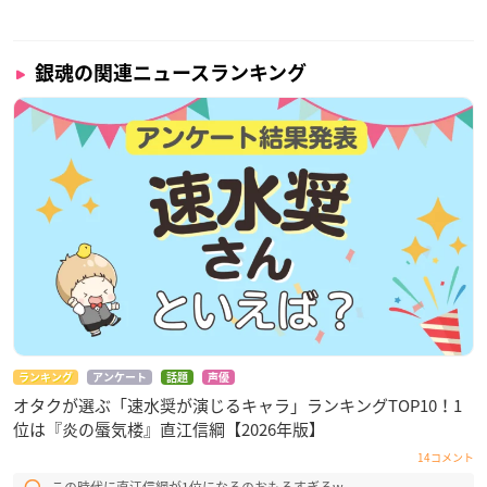
銀魂の関連ニュースランキング
ランキング
アンケート
話題
声優
オタクが選ぶ「速水奨が演じるキャラ」ランキングTOP10！1
位は『炎の蜃気楼』直江信綱【2026年版】
14コメント
この時代に直江信綱が1位になるのおもろすぎるw