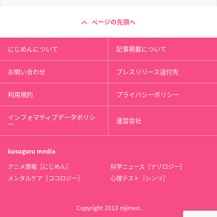
ページの先頭へ
にじめんについて
記事掲載について
お問い合わせ
プレスリリース送付先
利用規約
プライバシーポリシー
インフォマティブデータポリシ
運営会社
ー
kusuguru
media
アニメ情報［にじめん］
科学ニュース［ナゾロジー］
メンタルケア［ココロジー］
心理テスト［シンリ］
Copyright 2013 nijimen.