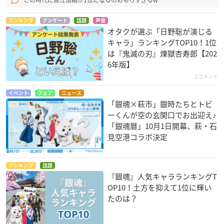
ランキング
アンケート
話題
声優
オタクが選ぶ「日野聡が演じる
キャラ」ランキングTOP10！1位
は『鬼滅の刃』煉󠄁獄杏寿郎【202
6年版】
2コメント
イベント
フェア
ニュース
「銀魂×萩市」銀時たちとトビ
ーくんが空の玄関口でお出迎え♪
「銀魂暦」10月1日開幕、萩・石
見空港コラボ決定
ランキング
話題
『銀魂』人気キャラランキングT
OP10！土方を抑えて1位に輝い
たのは？