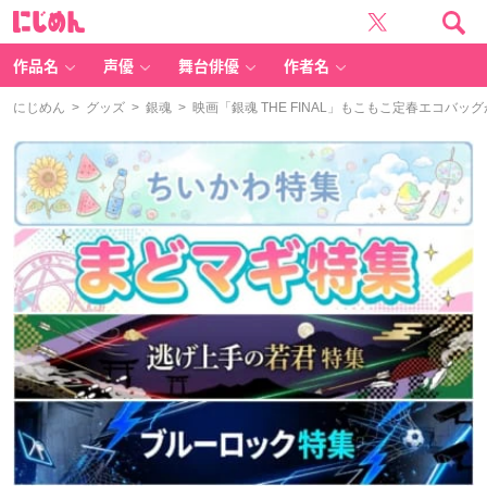
に
じ
め
ん
作品名
声優
舞台俳優
作者名
にじめん
>
グッズ
>
銀魂
> 映画「銀魂 THE FINAL」もこもこ定春エコ