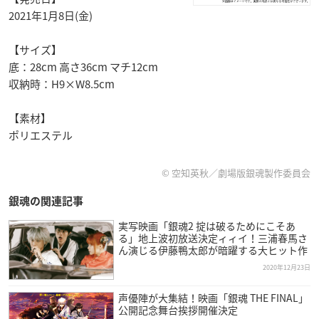
2021年1月8日(金)
【サイズ】
底：28cm 高さ36cm マチ12cm
収納時：H9×W8.5cm
【素材】
ポリエステル
© 空知英秋／劇場版銀魂製作委員会
銀魂の関連記事
実写映画「銀魂2 掟は破るためにこそあ
る」地上波初放送決定ィィイ！三浦春馬さ
ん演じる伊藤鴨太郎が暗躍する大ヒット作
2020年12月23日
声優陣が大集結！映画「銀魂 THE FINAL」
公開記念舞台挨拶開催決定