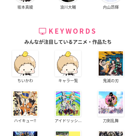
坂本真綾
浪川大輔
内山昂輝
KEYWORDS
みんなが注目しているアニメ・作品たち
ちいかわ
キャラ一覧
鬼滅の刃
ハイキュー!!
アイドリッシ...
刀剣乱舞