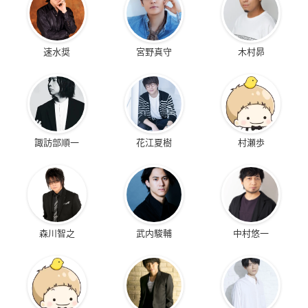
速水奨
宮野真守
木村昴
諏訪部順一
花江夏樹
村瀬歩
森川智之
武内駿輔
中村悠一