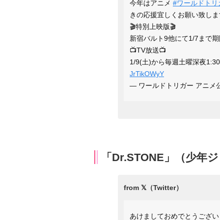
今年はアニメ
#ワールドトリ
きの応援宜しくお願い致しま
🎬特別上映版🎬
新宿バルト9他にて1/7まで
📺TV放送📺
1/9(土)から毎週土曜深夜1
JrTikOWyY
— ワールドトリガー アニメ公式 (
「Dr.STONE」（少
あけましておめでとうござい