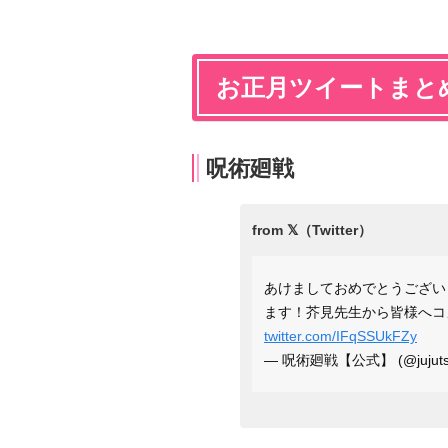
お正月ツイートまと
呪術廻戦
あけましておめでとうござ
ます！芥見先生から皆様へコ
twitter.com/IFqSSUkFZy
— 呪術廻戦【公式】 (@jujuts