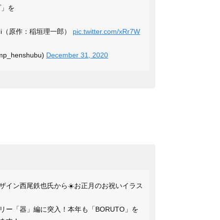
プ」を
ichi（原作：稲垣理一郎）
pic.twitter.com/xRr7W
_henshubu)
December 31, 2020
ザイン西尾鉄也氏から☀️お正月のお祝いイラス
リー「器」編に突入！本年も「BORUTO」を