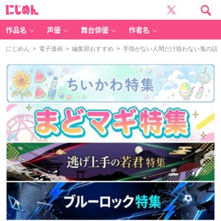
に
じ
め
ん
作品名
声優
舞台俳優
作者名
にじめん
>
電子漫画
>
編集部おすすめ
> 手指がない人間だけ狙わない鬼の話