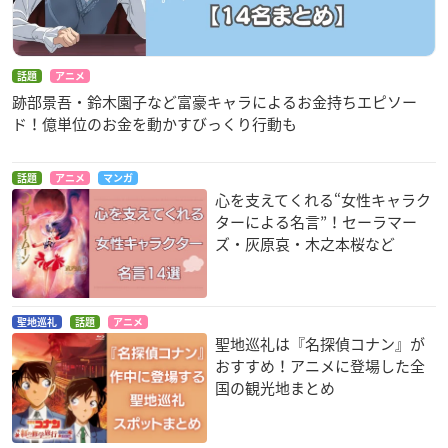
話題
アニメ
跡部景吾・鈴木園子など富豪キャラによるお金持ちエピソー
ド！億単位のお金を動かすびっくり行動も
話題
アニメ
マンガ
心を支えてくれる“女性キャラク
ターによる名言”！セーラマー
ズ・灰原哀・木之本桜など
聖地巡礼
話題
アニメ
聖地巡礼は『名探偵コナン』が
おすすめ！アニメに登場した全
国の観光地まとめ