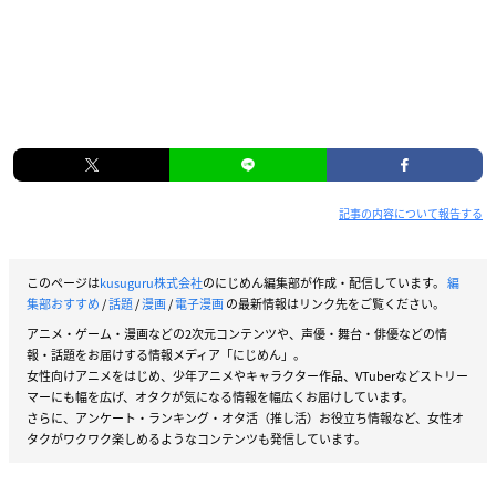
記事の内容について報告する
このページは
kusuguru株式会社
のにじめん編集部が作成・配信しています。
編
集部おすすめ
/
話題
/
漫画
/
電子漫画
の最新情報はリンク先をご覧ください。
アニメ・ゲーム・漫画などの2次元コンテンツや、声優・舞台・俳優などの情
報・話題をお届けする情報メディア「にじめん」。
女性向けアニメをはじめ、少年アニメやキャラクター作品、VTuberなどストリー
マーにも幅を広げ、オタクが気になる情報を幅広くお届けしています。
さらに、アンケート・ランキング・オタ活（推し活）お役立ち情報など、女性オ
タクがワクワク楽しめるようなコンテンツも発信しています。