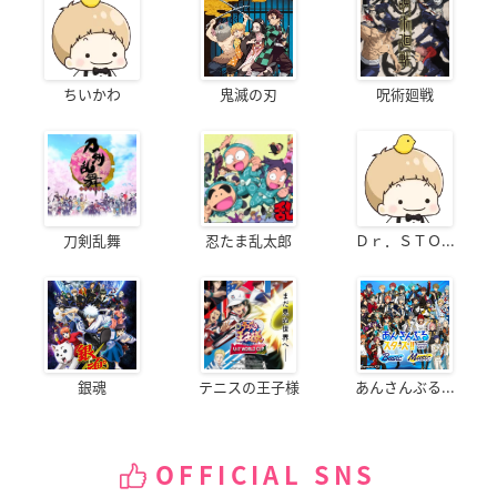
ちいかわ
鬼滅の刃
呪術廻戦
刀剣乱舞
忍たま乱太郎
Ｄｒ．ＳＴＯ...
銀魂
テニスの王子様
あんさんぶる...
OFFICIAL SNS