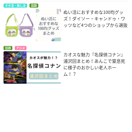
オタ活・推し活
話題
ぬい活におすすめな100均グッ
ズ！ダイソー・キャンドゥ・ワ
ッツなど4つのショップから選抜
話題
アニメ
カオスな魅力『名探偵コナン』
浦沢回まとめ！あんこで窒息死
に様子のおかしい老人ホー
ム！？