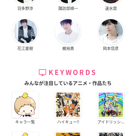
羽多野渉
諏訪部順一
速水奨
花江夏樹
梶裕貴
岡本信彦
KEYWORDS
みんなが注目しているアニメ・作品たち
キャラ一覧
ハイキュー!!
アイドリッシ...