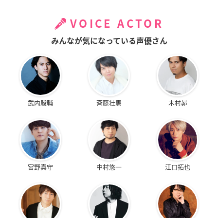
VOICE ACTOR
みんなが気になっている声優さん
武内駿輔
斉藤壮馬
木村昴
宮野真守
中村悠一
江口拓也