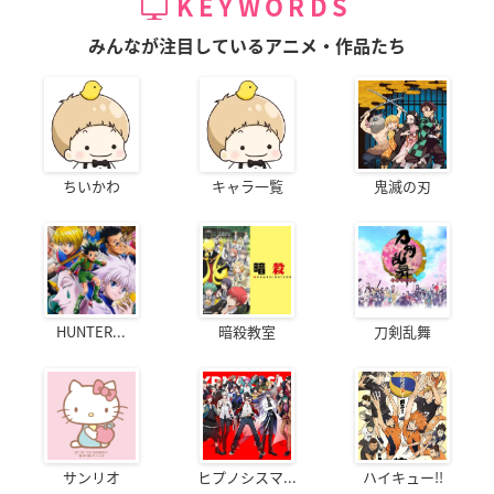
KEYWORDS
みんなが注目しているアニメ・作品たち
ちいかわ
キャラ一覧
鬼滅の刃
HUNTER...
暗殺教室
刀剣乱舞
サンリオ
ヒプノシスマ...
ハイキュー!!