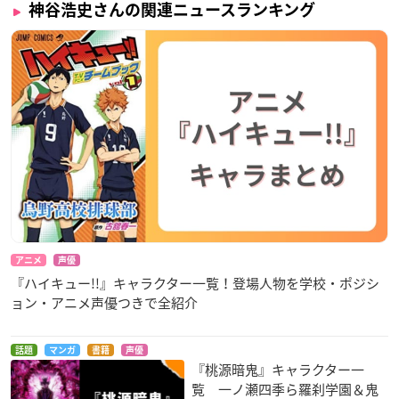
神谷浩史さんの関連ニュースランキング
アニメ
声優
『ハイキュー!!』キャラクター一覧！登場人物を学校・ポジシ
ョン・アニメ声優つきで全紹介
話題
マンガ
書籍
声優
『桃源暗鬼』キャラクター一
覧 一ノ瀬四季ら羅刹学園＆鬼