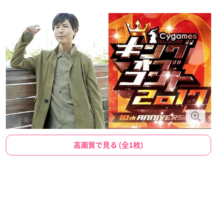
高画質で見る (全1枚)