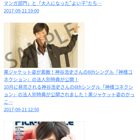
マンガ部門」と「大人になった“よい子”たち…
2017-09-21 19:00
黒ジャケット姿が素敵！神谷浩史さんの6thシングル「神様コ
ネクション」の法人別特典が公開！
10月に発売される神谷浩史さんの6thシングル「神様コネクシ
ョン」の法人別特典が公開されました！黒ジャケット姿のかっ
こ…
2017-09-21 12:50