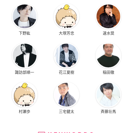
下野紘
大塚芳忠
速水奨
諏訪部順一
花江夏樹
稲田徹
村瀬歩
三宅健太
斉藤壮馬