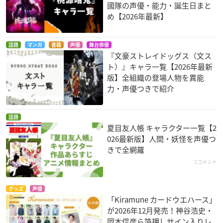
國隊の声優・能力・誕生日まと
め【2026年最新】
話題
マンガ
書籍
声優
舞台俳優
『文豪ストレイドッグス（文ス
ト）』キャラ一覧【2026年最新
版】全組織の登場人物を異能
力・声優つきで紹介
話題
夏目友人帳 キャラクター一覧【2
026最新版】人間・妖怪を声優つ
きで全網羅
2コメント
グッズ
声優
「Kiramune カードウエハース」
が2026年12月発売！神谷浩史・
岡本信彦ら箔押しサイン入りレ