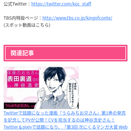
公式Twitter：
https://twitter.com/koc_staff
TBS内特設ページ：
http://www.tbs.co.jp/kingofconte/
(スポット動画はこちら)
関連記事
Twitterで話題になった漫画『うらみちお兄さん』第1巻の発売
を記念してPVが公開！CVを担当するのは神谷浩史さん！
Twitter＆pixivで話題になり、「第3回 次にくるマンガ大賞 Web