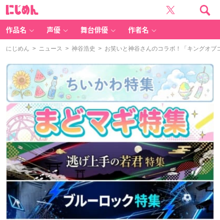
に
じ
め
ん
作品名
声優
舞台俳優
作者名
にじめん
>
ニュース
>
神谷浩史
> お笑いと神谷さんのコラボ！「キングオブコ