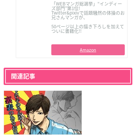
「WEBマンガ総選挙」“インディー
ズ部門”第1位!
Twitter&pixivで話題騒然の体操のお
兄さんマンガが、
50ページ以上の描き下ろしを加えて
ついに書籍化!!
Amazon
関連記事