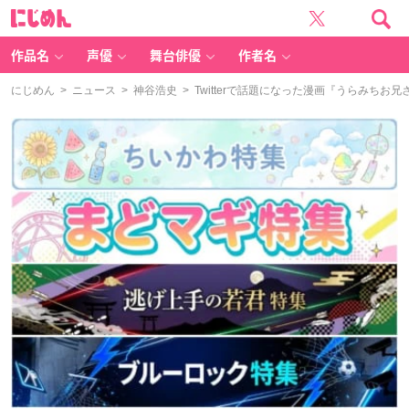
に
じ
め
ん
作品名
声優
舞台俳優
作者名
にじめん
>
ニュース
>
神谷浩史
> Twitterで話題になった漫画『うらみち