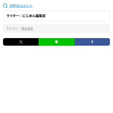
18
ライター：にじめん編集部
カテゴリ :
神谷浩史