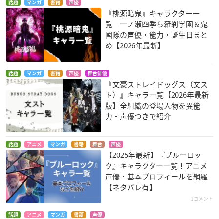
話題
マンガ
書籍
声優
『桃源暗鬼』キャラクター一
覧 一ノ瀬四季ら羅刹学園＆鬼
國隊の声優・能力・誕生日まと
め【2026年最新】
話題
マンガ
書籍
声優
舞台俳優
『文豪ストレイドッグス（文ス
ト）』キャラ一覧【2026年最新
版】全組織の登場人物を異能
力・声優つきで紹介
話題
アニメ
マンガ
書籍
舞台
声優
【2025年最新】『ブルーロッ
ク』キャラクター一覧！アニメ
声優・基本プロフィールを網羅
【ネタバレ有】
1コメント
話題
アニメ
マンガ
書籍
声優