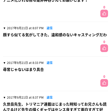
アニメ化される際も是非神谷さんでお願いします！
0
2017年9月21日 at 8:07 PM
返信
顔すら似てる気がしてきた、違和感のないキャスティングだわ
0
2017年9月21日 at 8:33 PM
返信
尋常じゃないはまり具合
0
2017年9月21日 at 8:37 PM
返信
久世岳先生、トリマニア連載はじまった時知ってお兄さんも読
んでるけど先生の描くギャグはセンス良すぎて面白すぎて好