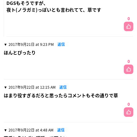
DGSもそうですが、
夜ト(ノラガミ)っぽいとも言われてて、草です
0
2017年9月21日 at 9:23 PM
返信
ほんとぴったり
0
2017年9月22日 at 12:15 AM
返信
はまり役すぎるだろと思ったらコメントもその通りで草
0
2017年9月22日 at 4:48 AM
返信