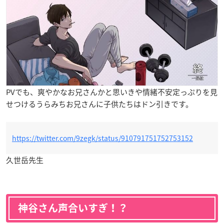
PVでも、爽やかなお兄さんかと思いきや情緒不安定っぷりを見
せつけるうらみちお兄さんに子供たちはドン引きです。
https://twitter.com/9zegk/status/910791751752753152
久世岳先生
神谷さん声合いすぎ！？