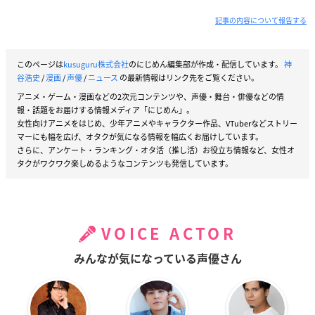
記事の内容について報告する
このページは
kusuguru株式会社
のにじめん編集部が作成・配信しています。
神
谷浩史
/
漫画
/
声優
/
ニュース
の最新情報はリンク先をご覧ください。
アニメ・ゲーム・漫画などの2次元コンテンツや、声優・舞台・俳優などの情
報・話題をお届けする情報メディア「にじめん」。
女性向けアニメをはじめ、少年アニメやキャラクター作品、VTuberなどストリー
マーにも幅を広げ、オタクが気になる情報を幅広くお届けしています。
さらに、アンケート・ランキング・オタ活（推し活）お役立ち情報など、女性オ
タクがワクワク楽しめるようなコンテンツも発信しています。
VOICE ACTOR
みんなが気になっている声優さん