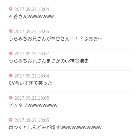
2017.09.21 18:04
神谷さんwwwwwww
2017.09.21 18:05
うらみちお兄さんが神谷さん！！？ふおお〜
2017.09.21 18:07
うらみちお兄さんまさかのcv神谷浩史
2017.09.21 18:04
CV合いすぎて笑った
2017.09.21 18:05
ピッタリwwwwwwww
2017.09.21 18:05
声つくとしんどみが増すwwwwwwwwwww