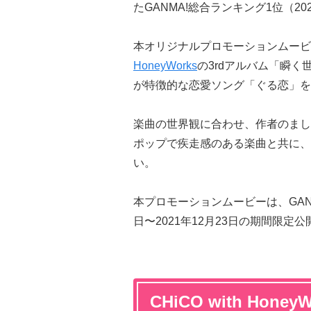
たGANMA!総合ランキング1位（2
本オリジナルプロモーションムービーでは
HoneyWorks
の3rdアルバム「瞬
が特徴的な恋愛ソング「ぐる恋」を
楽曲の世界観に合わせ、作者のまし
ポップで疾走感のある楽曲と共に、
い。
本プロモーションムービーは、GANMA
日〜2021年12月23日の期間限定
CHiCO with Hone